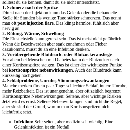
solltest du sie kennen, damit du sie nicht unterschätzt.
1. Schmerz nach der Spritze
Direkt nach der Injektion kann das Gelenk oder die behandelte
Stelle für Stunden bis wenige Tage stärker schmerzen. Das nennt
man oft
post injection flare
. Das klingt harmlos, fühlt sich aber
nervig an.
2. Rötung, Wärme, Schwellung
Die Einstichstelle kann gereizt sein. Das ist meist nicht gefährlich.
Wenn die Beschwerden aber stark zunehmen oder Fieber
dazukommt, musst du an eine Infektion denken.
3. Vorübergehende Blutdruck- oder Blutzuckeranstiege
Vor allem bei Menschen mit Diabetes kann der Blutzucker nach
einer Kortisonspritze steigen. Das ist einer der wichtigsten Punkte
bei
kortisonspritze nebenwirkungen
. Auch der Blutdruck kann
kurzzeitig hochgehen.
4. Schlafprobleme, Unruhe, Stimmungsschwankungen
Manche merken für ein paar Tage: schlechter Schlaf, innere Unruhe,
mehr Reizbarkeit. Das ist unangenehm, aber oft zeitlich begrenzt.
Kortisonspritze Nebenwirkungen: Seltene, aber wichtige Risiken
Jetzt wird es ernst. Seltene Nebenwirkungen sind nicht die Regel,
aber sie sind der Grund, warum man Kortisonspritzen nicht
leichtfertig setzt.
Infektion:
Sehr selten, aber medizinisch wichtig. Eine
Gelenkinfektion ist ein Notfall.