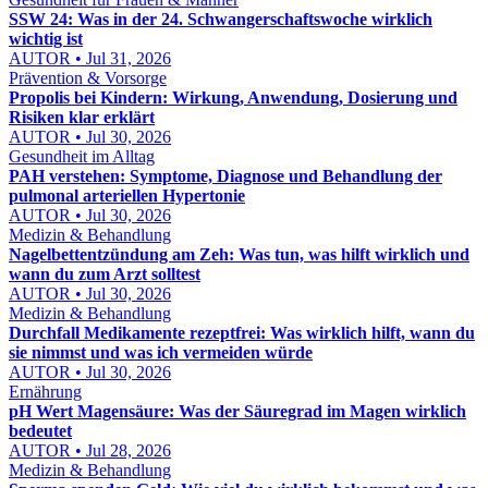
SSW 24: Was in der 24. Schwangerschaftswoche wirklich
wichtig ist
AUTOR • Jul 31, 2026
Prävention & Vorsorge
Propolis bei Kindern: Wirkung, Anwendung, Dosierung und
Risiken klar erklärt
AUTOR • Jul 30, 2026
Gesundheit im Alltag
PAH verstehen: Symptome, Diagnose und Behandlung der
pulmonal arteriellen Hypertonie
AUTOR • Jul 30, 2026
Medizin & Behandlung
Nagelbettentzündung am Zeh: Was tun, was hilft wirklich und
wann du zum Arzt solltest
AUTOR • Jul 30, 2026
Medizin & Behandlung
Durchfall Medikamente rezeptfrei: Was wirklich hilft, wann du
sie nimmst und was ich vermeiden würde
AUTOR • Jul 30, 2026
Ernährung
pH Wert Magensäure: Was der Säuregrad im Magen wirklich
bedeutet
AUTOR • Jul 28, 2026
Medizin & Behandlung