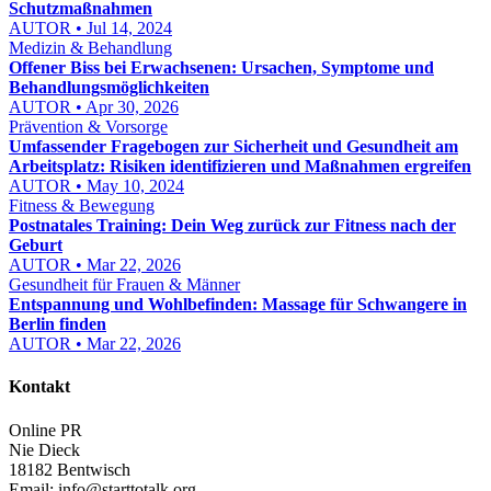
Schutzmaßnahmen
AUTOR • Jul 14, 2024
Medizin & Behandlung
Offener Biss bei Erwachsenen: Ursachen, Symptome und
Behandlungsmöglichkeiten
AUTOR • Apr 30, 2026
Prävention & Vorsorge
Umfassender Fragebogen zur Sicherheit und Gesundheit am
Arbeitsplatz: Risiken identifizieren und Maßnahmen ergreifen
AUTOR • May 10, 2024
Fitness & Bewegung
Postnatales Training: Dein Weg zurück zur Fitness nach der
Geburt
AUTOR • Mar 22, 2026
Gesundheit für Frauen & Männer
Entspannung und Wohlbefinden: Massage für Schwangere in
Berlin finden
AUTOR • Mar 22, 2026
Kontakt
Online PR
Nie Dieck
18182 Bentwisch
Email:
info@starttotalk.org