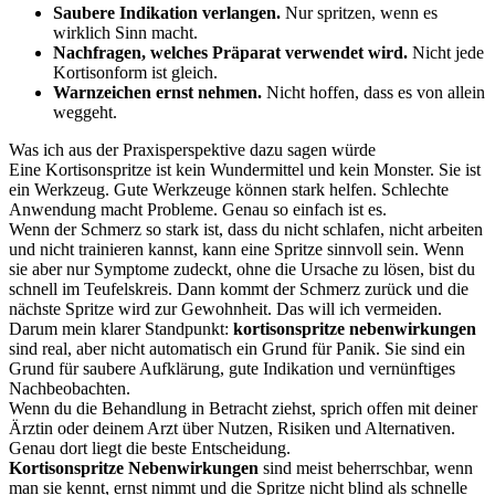
Saubere Indikation verlangen.
Nur spritzen, wenn es
wirklich Sinn macht.
Nachfragen, welches Präparat verwendet wird.
Nicht jede
Kortisonform ist gleich.
Warnzeichen ernst nehmen.
Nicht hoffen, dass es von allein
weggeht.
Was ich aus der Praxisperspektive dazu sagen würde
Eine Kortisonspritze ist kein Wundermittel und kein Monster. Sie ist
ein Werkzeug. Gute Werkzeuge können stark helfen. Schlechte
Anwendung macht Probleme. Genau so einfach ist es.
Wenn der Schmerz so stark ist, dass du nicht schlafen, nicht arbeiten
und nicht trainieren kannst, kann eine Spritze sinnvoll sein. Wenn
sie aber nur Symptome zudeckt, ohne die Ursache zu lösen, bist du
schnell im Teufelskreis. Dann kommt der Schmerz zurück und die
nächste Spritze wird zur Gewohnheit. Das will ich vermeiden.
Darum mein klarer Standpunkt:
kortisonspritze nebenwirkungen
sind real, aber nicht automatisch ein Grund für Panik. Sie sind ein
Grund für saubere Aufklärung, gute Indikation und vernünftiges
Nachbeobachten.
Wenn du die Behandlung in Betracht ziehst, sprich offen mit deiner
Ärztin oder deinem Arzt über Nutzen, Risiken und Alternativen.
Genau dort liegt die beste Entscheidung.
Kortisonspritze Nebenwirkungen
sind meist beherrschbar, wenn
man sie kennt, ernst nimmt und die Spritze nicht blind als schnelle