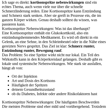
Ich sage es direkt:
kortisonspritze nebenwirkungen
sind ein
echtes Thema, auch wenn viele nur über die schnelle
Schmerzlinderung reden. Eine Kortisonspritze kann Entzündung
und Schmerz stark senken. Aber sie greift in Prozesse ein, die im
ganzen Körper wirken. Genau deshalb solltest du wissen, was
passieren kann.
Kortisonspritze Nebenwirkungen: Was ist das überhaupt?
Eine Kortisonspritze enthält ein Glukokortikoid, also ein
entzündungshemmendes Medikament. Es wird oft direkt in ein
Gelenk, an eine Sehne, in den Schleimbeutel oder in die Nähe eines
gereizten Nervs gespritzt. Das Ziel ist klar:
Schmerz runter,
Entzündung runter, Bewegung rauf
.
Das Problem: So eine Spritze wirkt nicht nur lokal. Ein Teil des
Wirkstoffs kann in den Körperkreislauf gelangen. Deshalb gibt es
lokale und systemische Nebenwirkungen. Wie stark sie ausfallen,
hängt ab von:
Ort der Injektion
Art und Dosis des Kortisons
Häufigkeit der Spritzen
deinem Gesundheitszustand
ob du Diabetes, Infekte oder andere Risikofaktoren hast
Kortisonspritze Nebenwirkungen: Die häufigsten Beschwerden
Die meisten Probleme sind eher mild und vorübergehend. Trotzdem