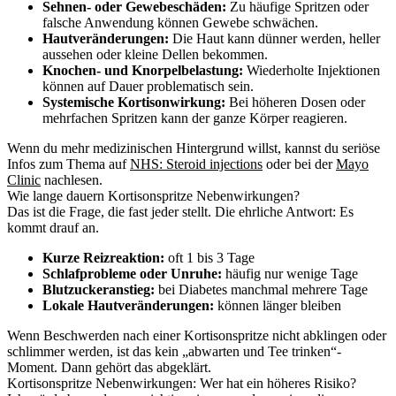
Sehnen- oder Gewebeschäden:
Zu häufige Spritzen oder
falsche Anwendung können Gewebe schwächen.
Hautveränderungen:
Die Haut kann dünner werden, heller
aussehen oder kleine Dellen bekommen.
Knochen- und Knorpelbelastung:
Wiederholte Injektionen
können auf Dauer problematisch sein.
Systemische Kortisonwirkung:
Bei höheren Dosen oder
mehrfachen Spritzen kann der ganze Körper reagieren.
Wenn du mehr medizinischen Hintergrund willst, kannst du seriöse
Infos zum Thema auf
NHS: Steroid injections
oder bei der
Mayo
Clinic
nachlesen.
Wie lange dauern Kortisonspritze Nebenwirkungen?
Das ist die Frage, die fast jeder stellt. Die ehrliche Antwort: Es
kommt drauf an.
Kurze Reizreaktion:
oft 1 bis 3 Tage
Schlafprobleme oder Unruhe:
häufig nur wenige Tage
Blutzuckeranstieg:
bei Diabetes manchmal mehrere Tage
Lokale Hautveränderungen:
können länger bleiben
Wenn Beschwerden nach einer Kortisonspritze nicht abklingen oder
schlimmer werden, ist das kein „abwarten und Tee trinken“-
Moment. Dann gehört das abgeklärt.
Kortisonspritze Nebenwirkungen: Wer hat ein höheres Risiko?