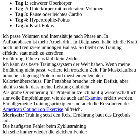
Tag 1:
schwerer Oberkörper
Tag 2:
Unterkörper mit moderatem Volumen
Tag 3:
Pause oder leichtes Cardio
Tag 4:
Hypertrophie-Fokus
Tag 5:
Kraft-Fokus
Ich passe Volumen und Intensität je nach Phase an. In
Aufbauphasen ist mehr Arbeit drin. In Diätphasen halte ich die Kraft
hoch und reduziere unnötigen Ballast. So bleibt das Training
effektiv, statt mich zu zerstören.
Ernährung: Ohne das läuft kein Zyklus
Ich kann das beste Trainingssystem der Welt haben. Wenn meine
Ernährung nicht passt, verliere ich trotzdem Zeit. Für Muskelaufbau
brauche ich genug Protein und meist einen leichten
Kalorienüberschuss. Für Fettabbau brauche ich ein Defizit, aber
nicht so stark, dass meine Leistung einbricht.
Als grobe Orientierung für Protein nutze ich häufig wissenschaftlich
sinnvolle Empfehlungen wie sie auch auf
Examine
erklärt werden.
Für allgemeine Trainingsprinzipien sind auch die Ressourcen des
American Council on Exercise
hilfreich.
Merksatz:
Training setzt den Reiz. Ernährung baut das Ergebnis
auf.
Die häufigsten Fehler beim Zyklustraining
Ich sehe immer wieder die gleichen Fehler: