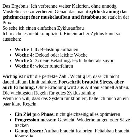
Das Ergebnis: Ich verbrenne weiter Kalorien, ohne unnötig
Muskelmasse zu verlieren. Genau das macht
zyklustraining das
geheimrezept fuer muskelaufbau und fettabbau
so stark in der
Praxis.
So sehe ich einen einfachen Zyklusaufbau
Ich mache es nicht kompliziert. Ein einfacher Zyklus kann so
aussehen:
Woche 1–3:
Belastung aufbauen
Woche 4:
Deload oder leichte Woche
Woche 5–7:
neue Belastung, leicht höher als zuvor
Woche 8:
wieder runterfahren
Wichtig ist nicht die perfekte Zahl. Wichtig ist, dass ich nicht
dauerhaft am Limit trainiere.
Fortschritt braucht Stress, aber
auch Erholung.
Ohne Erholung wird aus Aufbau schnell Abbau.
Die wichtigsten Regeln für gutes Zyklustraining
Wenn ich will, dass das System funktioniert, halte ich mich an ein
paar klare Regeln:
Ein Ziel pro Phase:
nicht gleichzeitig alles optimieren
Progression messen:
Gewicht, Wiederholungen oder Sätze
tracken
Genug Essen:
Aufbau braucht Kalorien, Fettabbau braucht
Kontrolle