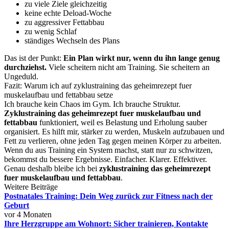
zu viele Ziele gleichzeitig
keine echte Deload-Woche
zu aggressiver Fettabbau
zu wenig Schlaf
ständiges Wechseln des Plans
Das ist der Punkt:
Ein Plan wirkt nur, wenn du ihn lange genug
durchziehst.
Viele scheitern nicht am Training. Sie scheitern an
Ungeduld.
Fazit: Warum ich auf zyklustraining das geheimrezept fuer
muskelaufbau und fettabbau setze
Ich brauche kein Chaos im Gym. Ich brauche Struktur.
Zyklustraining das geheimrezept fuer muskelaufbau und
fettabbau
funktioniert, weil es Belastung und Erholung sauber
organisiert. Es hilft mir, stärker zu werden, Muskeln aufzubauen und
Fett zu verlieren, ohne jeden Tag gegen meinen Körper zu arbeiten.
Wenn du aus Training ein System machst, statt nur zu schwitzen,
bekommst du bessere Ergebnisse. Einfacher. Klarer. Effektiver.
Genau deshalb bleibe ich bei
zyklustraining das geheimrezept
fuer muskelaufbau und fettabbau
.
Weitere Beiträge
Postnatales Training: Dein Weg zurück zur Fitness nach der
Geburt
vor 4 Monaten
Ihre Herzgruppe am Wohnort: Sicher trainieren, Kontakte