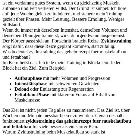
ist ein verdammt gutes System, wenn du gleichzeitig Muskeln
aufbauen und Fett verlieren willst. Der Grund ist simpel: Ich höre
auf, jede Woche gleich zu trainieren, und steuere mein Training
gezielt über Phasen. Mehr Leistung. Bessere Erholung. Weniger
Stillstand.
Wenn du immer mit derselben Intensität, demselben Volumen und
denselben Übungen trainierst, wirst du irgendwann ausgebremst.
Der Körper passt sich an. Fortschritt braucht Reize.
Zyklustraining
sorgt dafür, dass diese Reize geplant kommen, statt zufällig.
Was bedeutet zyklustraining das geheimrezept fuer muskelaufbau
und fettabbau?
Im Kern heißt das: Ich teile mein Training in Blöcke ein. Jeder
Block hat ein Ziel. Zum Beispiel:
Aufbauphase
mit mehr Volumen und Progression
Intensitätsphase
mit schwereren Gewichten
Deload
oder Entlastung zur Regeneration
Fettabbau-Phase
mit klarerem Fokus auf Erhalt von
Muskelmasse
Das Ziel ist nicht, jeden Tag alles zu maximieren. Das Ziel ist, über
Wochen und Monate messbar besser zu werden. Genau deshalb
funktioniert
zyklustraining das geheimrezept fuer muskelaufbau
und fettabbau
für viele besser als ein starrer Plan.
Warum Zyklustraining beim Muskelaufbau so stark ist