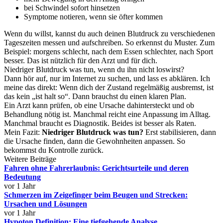
bei Schwindel sofort hinsetzen
Symptome notieren, wenn sie öfter kommen
Wenn du willst, kannst du auch deinen Blutdruck zu verschiedenen
Tageszeiten messen und aufschreiben. So erkennst du Muster. Zum
Beispiel: morgens schlecht, nach dem Essen schlechter, nach Sport
besser. Das ist nützlich für den Arzt und für dich.
Niedriger Blutdruck was tun, wenn du ihn nicht loswirst?
Dann hör auf, nur im Internet zu suchen, und lass es abklären. Ich
meine das direkt: Wenn dich der Zustand regelmäßig ausbremst, ist
das kein „ist halt so“. Dann brauchst du einen klaren Plan.
Ein Arzt kann prüfen, ob eine Ursache dahintersteckt und ob
Behandlung nötig ist. Manchmal reicht eine Anpassung im Alltag.
Manchmal braucht es Diagnostik. Beides ist besser als Raten.
Mein Fazit:
Niedriger Blutdruck was tun?
Erst stabilisieren, dann
die Ursache finden, dann die Gewohnheiten anpassen. So
bekommst du Kontrolle zurück.
Weitere Beiträge
Fahren ohne Fahrerlaubnis: Gerichtsurteile und deren
Bedeutung
vor 1 Jahr
Schmerzen im Zeigefinger beim Beugen und Strecken:
Ursachen und Lösungen
vor 1 Jahr
Hypoton Definition: Eine tiefgehende Analyse