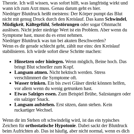
Theorie. Ich will wissen, was sofort hilft, was langfristig wirkt und
wann ich zum Arzt muss. Genau darum geht es hier.
Niedriger Blutdruck heißt meistens: Der Körper pumpt das Blut
nicht mit genug Druck durch den Kreislauf. Das kann
Schwindel
,
Müdigkeit
,
Kältegefühl
,
Sehstörungen
oder sogar Ohnmacht
auslösen. Nicht jeder niedrige Wert ist ein Problem. Aber wenn du
Symptome hast, musst du es ernst nehmen.
Niedriger Blutdruck was tun bei akuten Beschwerden?
Wenn es dir gerade schlecht geht, zählt nur eins: den Kreislauf
stabilisieren. Ich würde sofort diese Schritte machen:
Hinsetzen oder hinlegen.
Wenn möglich, Beine hoch. Das
bringt Blut schneller zum Kopf.
Langsam atmen.
Nicht hektisch werden. Stress
verschlimmert die Symptome oft.
Wasser trinken.
Ein bis zwei Gläser direkt können helfen,
vor allem wenn du wenig getrunken hast.
Etwas Salziges essen.
Zum Beispiel Brühe, Salzstangen oder
ein salziger Snack.
Langsam aufstehen.
Erst sitzen, dann stehen. Kein
ruckartiger Wechsel.
Wenn dir im Stehen oft schwindelig wird, ist das ein typisches
Zeichen für
orthostatische Hypotonie
. Dabei sackt der Blutdruck
beim Aufrichten ab. Das ist häufig, aber nicht normal, wenn es dich