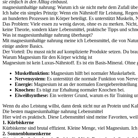
sie einfach in den Alltag einbaust.
magnesiumhaltige nahrung: Warum ich sie nicht mehr dem Zufall übe
Ich habe ein simples Prinzip: Wenn ein Nährstoff für Leistung, Regen
an hunderten Prozessen im Körper beteiligt. Es unterstützt Muskeln, 
Das Problem: Viele essen zu wenig davon, ohne es zu merken. Nicht, 
keine Theorie, sondern klare Lebensmittel, praktische Tipps und sch
Was ist magnesiumhaltige nahrung überhaupt?
Mit magnesiumhaltige nahrung meine ich Lebensmittel, die von Nat
einige andere Basics.
Der Vorteil: Du musst nicht auf komplizierte Produkte setzen. Du brau
Warum Magnesium für den Körper wichtig ist
Magnesium ist kein Luxus-Nährstoff. Es ist ein Basis-Mineral. Ohne g
Muskelfunktion:
Magnesium hilft bei normaler Muskelarbeit.
Nervensystem:
Es unterstützt die normale Funktion von Nerve
Energie:
Magnesium ist an der normalen Energiebereitstellung b
Knochen:
Es trägt zur Erhaltung normaler Knochen bei.
Eiweißsynthese:
Ein weiterer Grund, warum es für Training un
Wenn du also Leistung willst, dann denk nicht nur an Protein und Ka
Die besten magnesiumhaltige nahrung Lebensmittel
Hier wird es praktisch. Diese Lebensmittel sind meine Favoriten, weil
1. Kürbiskerne
Kürbiskerne sind brutal effizient. Kleine Menge, viel Magnesium. Ich 
2. Sonnenblumenkerne