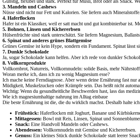
Günstig, flexibel und stark. Perfekt für Müsli, Brot oder als Snack. W
3. Mandeln und Cashews
Nüsse sind nicht nur Fett und Kalorien. Sie liefern auch Mineralstof
4. Haferflocken
Hafer ist ein Klassiker, weil er satt macht und gut kombinierbar ist.
5. Bohnen, Linsen und Kichererbsen
Hülsenfrüchte sind stark unterschätzt. Sie liefern Magnesium, Ballast
6. Spinat und anderes grünes Blattgemüse
Grünes Gemüse ist kein Hype, sondern ein Fundament. Spinat lässt si
7. Dunkle Schokolade
Ja, sogar Schokolade kann helfen. Aber ich rede von dunkler Schoko
8. Vollkornprodukte
Vollkornbrot, Naturreis, Vollkornnudeln: solide Basis, mehr Nährstof
Woran merke ich, dass ich zu wenig Magnesium esse?
Ich mache keine Ferndiagnose. Aber wenn deine Ernährung fast nur au
Müdigkeit, Muskelzucken oder Krämpfe sein. Das heißt nicht automati
Wichtig: Wenn du gesundheitliche Beschwerden hast, lass das medizini
Wie ich magnesiumhaltige nahrung im Alltag einbaue
Die beste Ernährung ist die, die du wirklich machst. Deshalb halte ich
Frühstück:
Haferflocken mit Joghurt, Banane und Kürbiskern
Mittagessen:
Bowl mit Reis, Linsen, Spinat und Sonnenblume
Snack:
Eine Handvoll Mandeln oder Cashews.
Abendessen:
Vollkornnudeln mit Gemüse und Kichererbsen.
Genuss:
Ein kleines Stück dunkle Schokolade statt leerer Snac