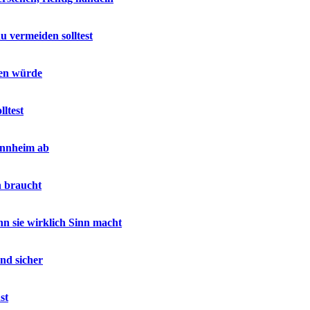
u vermeiden solltest
sen würde
ltest
annheim ab
h braucht
 sie wirklich Sinn macht
nd sicher
st