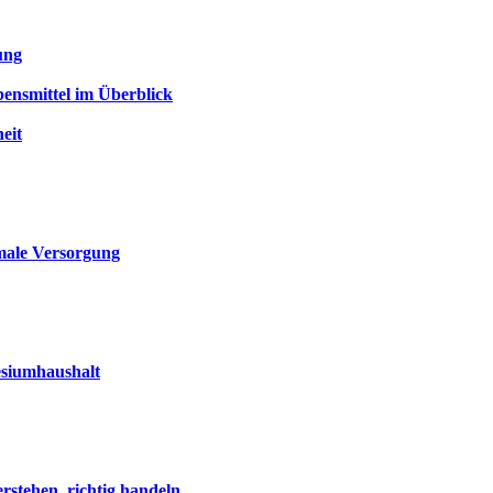
ung
ensmittel im Überblick
eit
imale Versorgung
esiumhaushalt
stehen, richtig handeln