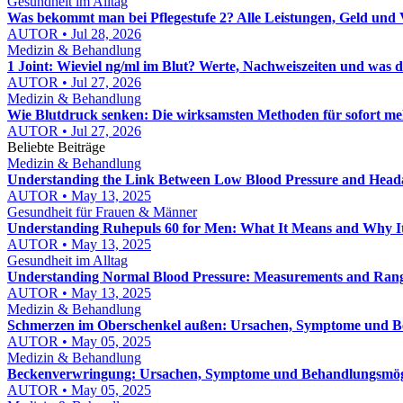
Gesundheit im Alltag
Was bekommt man bei Pflegestufe 2? Alle Leistungen, Geld und 
AUTOR • Jul 28, 2026
Medizin & Behandlung
1 Joint: Wieviel ng/ml im Blut? Werte, Nachweiszeiten und was d
AUTOR • Jul 27, 2026
Medizin & Behandlung
Wie Blutdruck senken: Die wirksamsten Methoden für sofort me
AUTOR • Jul 27, 2026
Beliebte Beiträge
Medizin & Behandlung
Understanding the Link Between Low Blood Pressure and Head
AUTOR • May 13, 2025
Gesundheit für Frauen & Männer
Understanding Ruhepuls 60 for Men: What It Means and Why I
AUTOR • May 13, 2025
Gesundheit im Alltag
Understanding Normal Blood Pressure: Measurements and Ran
AUTOR • May 13, 2025
Medizin & Behandlung
Schmerzen im Oberschenkel außen: Ursachen, Symptome und 
AUTOR • May 05, 2025
Medizin & Behandlung
Beckenverwringung: Ursachen, Symptome und Behandlungsmög
AUTOR • May 05, 2025