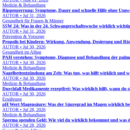
Medizin & Behandlung
Rippenzerrung: Symptome, Dauer und schnelle Hilfe ohne Umw
AUTOR • Jul 31, 2026
Gesundheit für Frauen & Männer
SSW 24: Was in der 24. Schwangerschaftswoche wirklich wichtig 
AUTOR • Jul 31, 2026
Prävention & Vorsorge
Propolis bei Kindern: Wirkung, Anwendung, Dosierung und Risi
AUTOR • Jul 30, 2026
Gesundheit im Alltag
PAH verstehen: Symptome, Diagnose und Behandlung der pulmon
AUTOR • Jul 30, 2026
Medizin & Behandlung
Nagelbettentzündung am Zeh: Was tun, was hilft wirklich und wa
AUTOR • Jul 30, 2026
Medizin & Behandlung
Durchfall Medikamente rezeptfrei: Was wirklich hilft, wann du
AUTOR • Jul 30, 2026
Ernährung
pH Wert Magensäure: Was der Säuregrad im Magen wirklich be
AUTOR • Jul 28, 2026
Medizin & Behandlung
Sperma spenden Geld: Wie viel du wirklich bekommst und was d
AUTOR • Jul 28, 2026