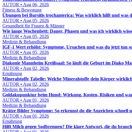
AUTOR • Aug 06, 2026
Fitness & Bewegung
Übungen bei Bursitis trochanterica: Was wirklich hilft und was d
AUTOR • Aug 05, 2026
Gesundheit für Frauen & Männer
Wie lange Wochenbett: Dauer, Phasen und was ich wirklich wis
AUTOR • Aug 05, 2026
Medizin & Behandlung
IGF-1 Wert erhöht: Symptome, Ursachen und was du jetzt tun sol
AUTOR • Aug 05, 2026
Medizin & Behandlung
Diakonie Mannheim Kreißsaal: So läuft die Geburt im Diako M
AUTOR • Aug 02, 2026
Ernährung
Mineralstoffe Tabelle: Welche Mineralstoffe dein Körper wirklic
AUTOR • Aug 02, 2026
Medizin & Behandlung
Goldakupunktur beim Hund: Wirkung, Kosten, Risiken und wann
AUTOR • Aug 01, 2026
Medizin & Behandlung
Krätze Bilder Symptome: So erkennst du die Anzeichen schnell u
AUTOR • Aug 01, 2026
Ernährung
Hilft Milch gegen Sodbrennen? Die klare Antwort, die du brauch
AUTOR • Aug 01, 2026