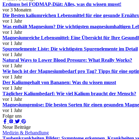
Erdnuss bei FODMAP-Diät: Alles, was du wissen musst!
vor 3 Monaten
Die Besten kaliumreichen Lebensmittel für eine gesunde Ernähr
vor 1 Jahr
Was enthält Magnesium? Die wichtigsten magnesiumhaltigen Leb
vor 1 Jahr
Magnesiumreiche Lebensmittel: Eine Übersicht für Ihre Gesundh
vor 1 Jahr
Spurenelemente Liste: Die wichtigsten Spurenelemente im Detail
vor 1 Jahr
Natural Ways to Lower Blood Pressure: What Really Works?
vor 1 Jahr
Wie hoch ist der Magnesiumbedarf pro Tag? Tipps für eine opt
vor 1 Jahr
Der Kaliumgehalt von Bananen: Was du wissen musst
vor 1 Jahr
Täglicher Kaliumbedarf: Wie viel Kalium braucht der Mensch?
vor 1 Jahr
Magnesiumgemüse: Die besten Sorten für einen gesunden Magn
vor 1 Jahr
Folge uns
Neue Beiträge
Medizin & Behandlung
Taubenkrankheiten Bilder: Symptome erkennen, Krankheiten ver