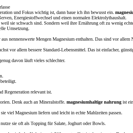
rlasse
eration und Fokus wichtig ist, dann baue ich ihn bewusst ein.
magnesi
Nerven, Energiestoffwechsel und einen normalen Elektrolythaushalt.
weil sie schwach sind. Sondern weil ihre Ernährung oft zu wenig echt
nelle Umsetzung.
ur aus nennenswerte Mengen Magnesium enthalten. Das sind vor allem
chst vor allem bessere Standard-Lebensmittel. Das ist einfacher, günstig
enug davon läuft vieles schlechter.
n.
eteiligt.
d Regeneration relevant ist.
lorien. Denk auch an Mineralstoffe.
magnesiumhaltige nahrung
ist ei
 sie viel Magnesium liefern und leicht in echte Mahlzeiten passen.
nutze sie oft als Topping für Salate, Joghurt oder Bowls.