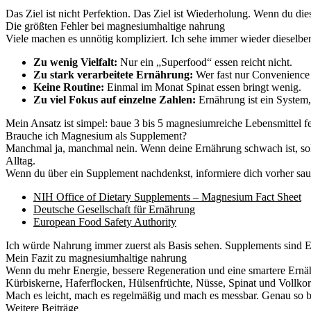
Das Ziel ist nicht Perfektion. Das Ziel ist Wiederholung. Wenn du di
Die größten Fehler bei magnesiumhaltige nahrung
Viele machen es unnötig kompliziert. Ich sehe immer wieder dieselben
Zu wenig Vielfalt:
Nur ein „Superfood“ essen reicht nicht.
Zu stark verarbeitete Ernährung:
Wer fast nur Convenience i
Keine Routine:
Einmal im Monat Spinat essen bringt wenig.
Zu viel Fokus auf einzelne Zahlen:
Ernährung ist ein System,
Mein Ansatz ist simpel: baue 3 bis 5 magnesiumreiche Lebensmittel fes
Brauche ich Magnesium als Supplement?
Manchmal ja, manchmal nein. Wenn deine Ernährung schwach ist, sollte
Alltag.
Wenn du über ein Supplement nachdenkst, informiere dich vorher saube
NIH Office of Dietary Supplements – Magnesium Fact Sheet
Deutsche Gesellschaft für Ernährung
European Food Safety Authority
Ich würde Nahrung immer zuerst als Basis sehen. Supplements sind 
Mein Fazit zu magnesiumhaltige nahrung
Wenn du mehr Energie, bessere Regeneration und eine smartere Ernäh
Kürbiskerne, Haferflocken, Hülsenfrüchte, Nüsse, Spinat und Vollkor
Mach es leicht, mach es regelmäßig und mach es messbar. Genau so 
Weitere Beiträge