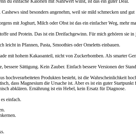
enn du einfache Kalorien mit Nährwert willst, ist das ein guter Deal.
fe. Cashews sind besonders angenehm, weil sie mild schmecken und gut i
 Morgens mit Joghurt, Milch oder Obst ist das ein einfacher Weg, mehr 
stoffe und Protein. Das ist ein Dreifachgewinn. Für mich gehören sie in 
ch leicht in Pfannen, Pasta, Smoothies oder Omeletts einbauen.
lade mit hohem Kakaoanteil, nicht von Zuckerbomben. Als smarter Genu
fe, bessere Sättigung. Kein Zauber. Einfach bessere Versionen der Stan
s hochverarbeiteten Produkten besteht, ist die Wahrscheinlichkeit hoch
sch, dass Magnesium die Ursache ist. Aber es ist ein guter Startpunkt 
sch abklären. Ernährung ist ein Hebel, kein Ersatz für Diagnose.
 es einfach.
en.
nkernen.
ks.