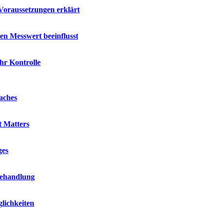
Voraussetzungen erklärt
en Messwert beeinflusst
hr Kontrolle
aches
t Matters
ges
Behandlung
lichkeiten