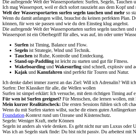
Die aufregende Welt der Wassersportarten: Surfen, Segeln, Tauchen 
Ich mag Wassersport, weil er dich sofort rauszieht aus dem Kopf u
Welt der Wassersportarten surfen segeln tauchen und mehr
so st
Wenn du damit anfangen willst, brauchst du keinen perfekten Plan. Du
können, für wen sie passen und wie du den Einstieg klug angehst.
Die aufregende Welt der Wassersportarten surfen segeln tauchen und 
Wassersport ist ein Oberbegriff für alles, was auf, im oder unter Wass
Surfen
ist Timing, Balance und Flow.
Segeln
ist Strategie, Wind und Technik.
Tauchen
ist Ruhe, Kontrolle und Entdeckung.
Stand-up-Paddling
ist leicht zu starten und gut für Fitness.
Wakeboarding
und
Wakesurfing
sind schnell, explosiv und a
Kajak
und
Kanufahren
sind perfekt für Touren und Natur.
Ich denke dabei immer zuerst an das Ziel: Will ich Adrenalin? Will ic
Surfen: Der Klassiker für alle, die Wellen wollen
Surfen ist simpel erklärt: Ich versuche, mit dem richtigen Timing auf e
Für wen ist Surfen geeignet?
Für Menschen, die lernen wollen, mit 
Mein kurzer Realitätscheck:
Die ersten Sessions fühlen sich oft cha
Wenn du mit Surfen starten willst, suche dir einen guten Anfängerkurs
Foundation
-Kontext rund um Ozeane und Küstenschutz.
Segeln: Weniger Kraft, mehr Können
Segeln ist anders als viele denken. Es geht nicht nur um Luxus oder 
Was ich an Segeln stark finde: Du bist nicht passiv. Du arbeitest mit