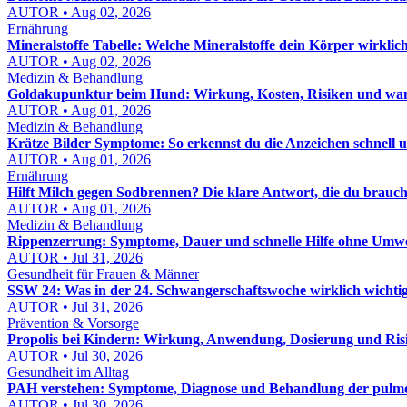
AUTOR • Aug 02, 2026
Ernährung
Mineralstoffe Tabelle: Welche Mineralstoffe dein Körper wirklic
AUTOR • Aug 02, 2026
Medizin & Behandlung
Goldakupunktur beim Hund: Wirkung, Kosten, Risiken und wann
AUTOR • Aug 01, 2026
Medizin & Behandlung
Krätze Bilder Symptome: So erkennst du die Anzeichen schnell u
AUTOR • Aug 01, 2026
Ernährung
Hilft Milch gegen Sodbrennen? Die klare Antwort, die du brauch
AUTOR • Aug 01, 2026
Medizin & Behandlung
Rippenzerrung: Symptome, Dauer und schnelle Hilfe ohne Umw
AUTOR • Jul 31, 2026
Gesundheit für Frauen & Männer
SSW 24: Was in der 24. Schwangerschaftswoche wirklich wichtig 
AUTOR • Jul 31, 2026
Prävention & Vorsorge
Propolis bei Kindern: Wirkung, Anwendung, Dosierung und Risi
AUTOR • Jul 30, 2026
Gesundheit im Alltag
PAH verstehen: Symptome, Diagnose und Behandlung der pulmon
AUTOR • Jul 30, 2026