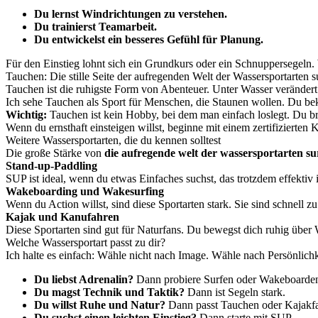
Du lernst Windrichtungen zu verstehen.
Du trainierst Teamarbeit.
Du entwickelst ein besseres Gefühl für Planung.
Für den Einstieg lohnt sich ein Grundkurs oder ein Schnuppersegeln.
Tauchen: Die stille Seite der aufregenden Welt der Wassersportarten 
Tauchen ist die ruhigste Form von Abenteuer. Unter Wasser veränder
Ich sehe Tauchen als Sport für Menschen, die Staunen wollen. Du be
Wichtig:
Tauchen ist kein Hobby, bei dem man einfach loslegt. Du b
Wenn du ernsthaft einsteigen willst, beginne mit einem zertifizierten 
Weitere Wassersportarten, die du kennen solltest
Die große Stärke von
die aufregende welt der wassersportarten s
Stand-up-Paddling
SUP ist ideal, wenn du etwas Einfaches suchst, das trotzdem effektiv i
Wakeboarding und Wakesurfing
Wenn du Action willst, sind diese Sportarten stark. Sie sind schnell
Kajak und Kanufahren
Diese Sportarten sind gut für Naturfans. Du bewegst dich ruhig über
Welche Wassersportart passt zu dir?
Ich halte es einfach: Wähle nicht nach Image. Wähle nach Persönlichk
Du liebst Adrenalin?
Dann probiere Surfen oder Wakeboarde
Du magst Technik und Taktik?
Dann ist Segeln stark.
Du willst Ruhe und Natur?
Dann passt Tauchen oder Kajakf
Du suchst einen leichten Einstieg?
Dann starte mit SUP.