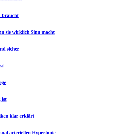
h braucht
 sie wirklich Sinn macht
nd sicher
st
ege
ist
ken klar erklärt
al arteriellen Hypertonie