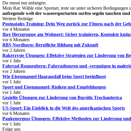
Du musst nur anfangen.
Mein Rat: Wähle eine Sportart, teste sie unter sicheren Bedingungen u
aufregende welt der wassersportarten surfen segeln tauchen un
Weitere Beiträge
Postnatales Training: Dein Weg zurück zur Fitness nach der Geb
vor 4 Monaten
Ihre Herzgruppe am Wohnort: Sicher trainieren, Kontakte knüpf
vor 6 Monaten
BBS Nordhorn: Berufliche Bildung mit Zukunft
vor 2 Jahren
Bakerzyste Übungen: Effektive Strategien zur Linderung von B
vor 1 Jahr
Fahrrad Ronnenberg: Fahrradtouren und -vergnügen in maler
vor 2 Jahren
Wie Eisenmangel Haarausfall beim Sport beeinflusst
vor 1 Jahr
Sport und Eisenmangel: Risiken und Empfehlungen
vor 1 Jahr
Gezielte Übungen zur Linderung von Bursitis Trochanterica
vor 1 Jahr
US-Sport: Ein Einblick in die Welt des amerikanischen Sports
vor 6 Monaten
Paukenerguss Übungen: Effektive Methoden zur Linderung und
vor 1 Jahr
Folge uns