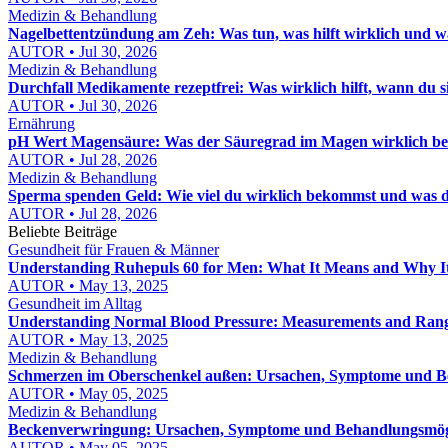
Medizin & Behandlung
Nagelbettentzündung am Zeh: Was tun, was hilft wirklich und wa
AUTOR • Jul 30, 2026
Medizin & Behandlung
Durchfall Medikamente rezeptfrei: Was wirklich hilft, wann du
AUTOR • Jul 30, 2026
Ernährung
pH Wert Magensäure: Was der Säuregrad im Magen wirklich be
AUTOR • Jul 28, 2026
Medizin & Behandlung
Sperma spenden Geld: Wie viel du wirklich bekommst und was d
AUTOR • Jul 28, 2026
Beliebte Beiträge
Gesundheit für Frauen & Männer
Understanding Ruhepuls 60 for Men: What It Means and Why I
AUTOR • May 13, 2025
Gesundheit im Alltag
Understanding Normal Blood Pressure: Measurements and Ran
AUTOR • May 13, 2025
Medizin & Behandlung
Schmerzen im Oberschenkel außen: Ursachen, Symptome und 
AUTOR • May 05, 2025
Medizin & Behandlung
Beckenverwringung: Ursachen, Symptome und Behandlungsmög
AUTOR • May 05, 2025