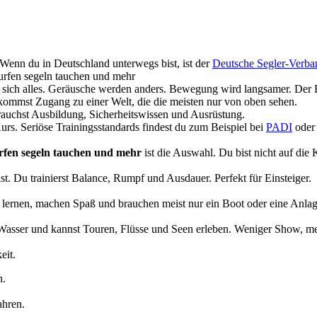
 Wenn du in Deutschland unterwegs bist, ist der
Deutsche Segler-Verba
surfen segeln tauchen und mehr
t sich alles. Geräusche werden anders. Bewegung wird langsamer. Der 
kommst Zugang zu einer Welt, die die meisten nur von oben sehen.
rauchst Ausbildung, Sicherheitswissen und Ausrüstung.
Kurs. Seriöse Trainingsstandards findest du zum Beispiel bei
PADI
ode
urfen segeln tauchen und mehr
ist die Auswahl. Du bist nicht auf die 
st. Du trainierst Balance, Rumpf und Ausdauer. Perfekt für Einsteiger.
 zu lernen, machen Spaß und brauchen meist nur ein Boot oder eine Anlag
 Wasser und kannst Touren, Flüsse und Seen erleben. Weniger Show, me
eit.
n.
ahren.