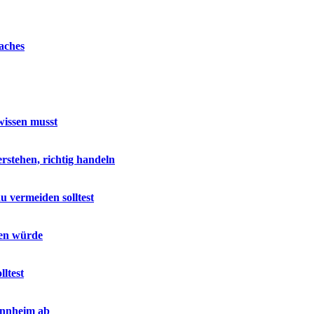
aches
wissen musst
stehen, richtig handeln
u vermeiden solltest
sen würde
ltest
annheim ab