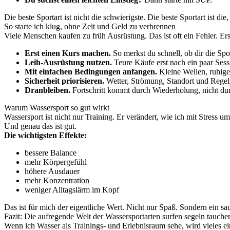
Die beste Sportart ist nicht die schwierigste. Die beste Sportart ist di
So starte ich klug, ohne Zeit und Geld zu verbrennen
Viele Menschen kaufen zu früh Ausrüstung. Das ist oft ein Fehler. Erst
Erst einen Kurs machen.
So merkst du schnell, ob dir die Sport
Leih-Ausrüstung nutzen.
Teure Käufe erst nach ein paar Sess
Mit einfachen Bedingungen anfangen.
Kleine Wellen, ruhige
Sicherheit priorisieren.
Wetter, Strömung, Standort und Regel
Dranbleiben.
Fortschritt kommt durch Wiederholung, nicht dur
Warum Wassersport so gut wirkt
Wassersport ist nicht nur Training. Er verändert, wie ich mit Stress
Und genau das ist gut.
Die wichtigsten Effekte:
bessere Balance
mehr Körpergefühl
höhere Ausdauer
mehr Konzentration
weniger Alltagslärm im Kopf
Das ist für mich der eigentliche Wert. Nicht nur Spaß. Sondern ein sa
Fazit: Die aufregende Welt der Wassersportarten surfen segeln tauche
Wenn ich Wasser als Trainings- und Erlebnisraum sehe, wird vieles ei