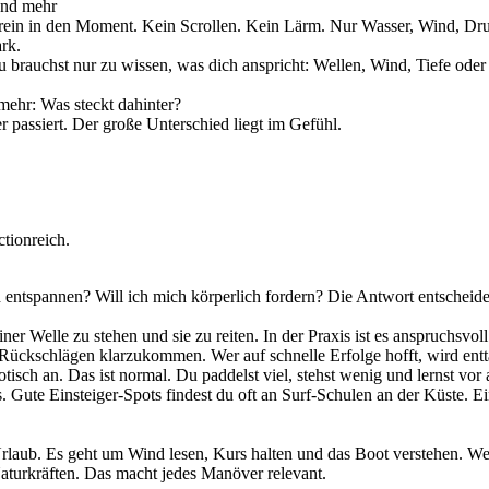
und mehr
nd rein in den Moment. Kein Scrollen. Kein Lärm. Nur Wasser, Wind, 
ark.
 brauchst nur zu wissen, was dich anspricht: Wellen, Wind, Tiefe oder 
mehr: Was steckt dahinter?
er passiert. Der große Unterschied liegt im Gefühl.
ctionreich.
h entspannen? Will ich mich körperlich fordern? Die Antwort entscheidet
iner Welle zu stehen und sie zu reiten. In der Praxis ist es anspruchsvol
Rückschlägen klarzukommen. Wer auf schnelle Erfolge hofft, wird enttä
otisch an. Das ist normal. Du paddelst viel, stehst wenig und lernst vor
. Gute Einsteiger-Spots findest du oft an Surf-Schulen an der Küste. E
Urlaub. Es geht um Wind lesen, Kurs halten und das Boot verstehen. Wen
 Naturkräften. Das macht jedes Manöver relevant.