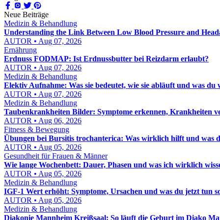
Neue Beiträge
Medizin & Behandlung
Understanding the Link Between Low Blood Pressure and Head
AUTOR • Aug 07, 2026
Ernährung
Erdnuss FODMAP: Ist Erdnussbutter bei Reizdarm erlaubt?
AUTOR • Aug 07, 2026
Medizin & Behandlung
Elektiv Aufnahme: Was sie bedeutet, wie sie abläuft und was du 
AUTOR • Aug 07, 2026
Medizin & Behandlung
Taubenkrankheiten Bilder: Symptome erkennen, Krankheiten ver
AUTOR • Aug 06, 2026
Fitness & Bewegung
Übungen bei Bursitis trochanterica: Was wirklich hilft und was d
AUTOR • Aug 05, 2026
Gesundheit für Frauen & Männer
Wie lange Wochenbett: Dauer, Phasen und was ich wirklich wis
AUTOR • Aug 05, 2026
Medizin & Behandlung
IGF-1 Wert erhöht: Symptome, Ursachen und was du jetzt tun sol
AUTOR • Aug 05, 2026
Medizin & Behandlung
Diakonie Mannheim Kreißsaal: So läuft die Geburt im Diako M