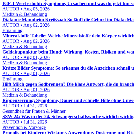
IGF-1 Wert erhöht: Symptome, Ursachen und was du jetzt tun sol
AUTOR • Aug 05, 2026
Medizin & Behandlung
Diakonie Mannheim Kreißsaal: So läuft die Geburt im Diako M
AUTOR • Aug 02, 2026
Ernährung
Mineralstoffe Tabelle: Welche Mineralstoffe dein Körper wirklic
AUTOR • Aug 02, 2026
Medizin & Behandlung
Goldakupunktur beim Hund: Wirkung, Kosten, Risiken und wann
AUTOR • Aug 01, 2026
Medizin & Behandlung
Krätze Bilder Symptome: So erkennst du die Anzeichen schnell u
AUTOR • Aug 01, 2026
Ernährung
Hilft Milch gegen Sodbrennen? Die klare Antwort, die du brauch
AUTOR • Aug 01, 2026
Medizin & Behandlung
Rippenzerrung: Symptome, Dauer und schnelle Hilfe ohne Umw
AUTOR • Jul 31, 2026
Gesundheit für Frauen & Männer
SSW 24: Was in der 24. Schwangerschaftswoche wirklich wichtig 
AUTOR • Jul 31, 2026
Prävention & Vorsorge
Propolis bei Kindern: Wirkung, Anwendung, Dosierung und Risi