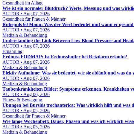
Gesundheit im Alltag
Wie ist ein normaler Blutdruck? Werte, Messung und was wirkli
AUTOR • Aug 07, 2026
Gesundheit für Frauen & Männer
Ruhepuls 60 Mann: Was der Wert bedeutet und wann er gesund 
AUTOR • Aug 07, 2026
Medizin & Behandlung
Understanding the Link Between Low Blood Pressure and Head
AUTOR • Aug 07, 2026
Ernährung
Erdnuss FODMAP: Ist Erdnussbutter bei Reizdarm erlaubt?
AUTOR • Aug 07, 2026
Medizin & Behandlung
Elektiv Aufnahme: Was sie bedeutet, wie sie abläuft und was du 
AUTOR • Aug 07, 2026
Medizin & Behandlung
Taubenkrankheiten Bilder: Symptome erkennen, Krankheiten ver
AUTOR • Aug 06, 2026
Fitness & Bewegung
Übungen bei Bursitis trochanterica: Was wirklich hilft und was d
AUTOR • Aug 05, 2026
Gesundheit für Frauen & Männer
Wie lange Wochenbett: Dauer, Phasen und was ich wirklich wis
AUTOR • Aug 05, 2026
Medizin & Behandlung