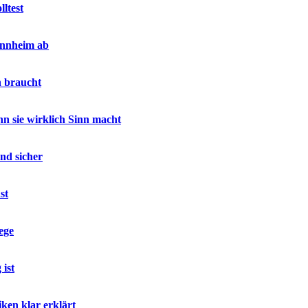
ltest
annheim ab
h braucht
 sie wirklich Sinn macht
nd sicher
st
ege
ist
ken klar erklärt