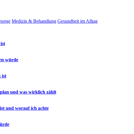
rsorge
Medizin & Behandlung
Gesundheit im Alltag
ist
sen würde
ist
lan und was wirklich zählt
ist und worauf ich achte
würde