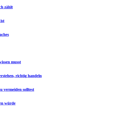
ch zählt
ist
aches
wissen musst
stehen, richtig handeln
u vermeiden solltest
sen würde