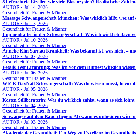
5 befruchtete Eizellen wie viele Blastozysten? Realistische Zahl
AUTOR • Jul 14, 2026
Gesundheit für Frauen & Männer
Massage Schwangerschaft München: Was wirklich hilft, worauf d
AUTOR • Jul 13, 2026
Gesundheit für Frauen & Männer
Lupinenkaffee in der Schwangerschaft: Was ich wirklich dazu w
AUTOR • Jul 10, 2026
Gesundheit für Frauen & Männer
Anneke Kim Sarnau Krankheit: Was bekannt ist, was nicht – und
AUTOR • Jul 07, 2026
Gesundheit für Frauen & Männer
Fetalis Test Erfahrung: Was ich vor dem Bluttest wirklich wissen
AUTOR • Jul 06, 2026
Gesundheit für Frauen & Männer
WICK DayNait Schwangerschaft: Was du wissen musst, bevor d
AUTOR • Jul 05, 2026
Gesundheit für Frauen & Männer
Kosten Stillberaterin: Was du wirklich zahlst, wann es sich loh
AUTOR • Jul 04, 2026
Gesundheit für Frauen & Männer
Schwanger auf dem Bauch liegen: Ab wann es unbequem wird und
AUTOR • Jul 03, 2026
Gesundheit für Frauen & Männer
Akademie der Gesundheit: Ein Weg zu Exzellenz im Gesundheit