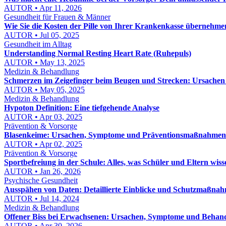
AUTOR • Apr 11, 2026
Gesundheit für Frauen & Männer
Wie Sie die Kosten der Pille von Ihrer Krankenkasse übernehme
AUTOR • Jul 05, 2025
Gesundheit im Alltag
Understanding Normal Resting Heart Rate (Ruhepuls)
AUTOR • May 13, 2025
Medizin & Behandlung
Schmerzen im Zeigefinger beim Beugen und Strecken: Ursache
AUTOR • May 05, 2025
Medizin & Behandlung
Hypoton Definition: Eine tiefgehende Analyse
AUTOR • Apr 03, 2025
Prävention & Vorsorge
Blasenkeime: Ursachen, Symptome und Präventionsmaßnahmen
AUTOR • Apr 02, 2025
Prävention & Vorsorge
Sportbefreiung in der Schule: Alles, was Schüler und Eltern wis
AUTOR • Jan 26, 2026
Psychische Gesundheit
Ausspähen von Daten: Detaillierte Einblicke und Schutzmaßna
AUTOR • Jul 14, 2024
Medizin & Behandlung
Offener Biss bei Erwachsenen: Ursachen, Symptome und Behan
AUTOR • Apr 30, 2026