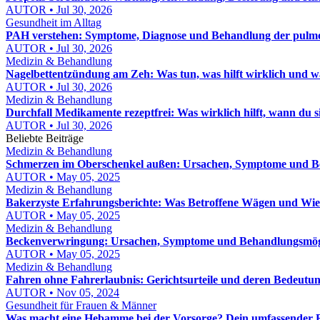
AUTOR • Jul 30, 2026
Gesundheit im Alltag
PAH verstehen: Symptome, Diagnose und Behandlung der pulmon
AUTOR • Jul 30, 2026
Medizin & Behandlung
Nagelbettentzündung am Zeh: Was tun, was hilft wirklich und wa
AUTOR • Jul 30, 2026
Medizin & Behandlung
Durchfall Medikamente rezeptfrei: Was wirklich hilft, wann du
AUTOR • Jul 30, 2026
Beliebte Beiträge
Medizin & Behandlung
Schmerzen im Oberschenkel außen: Ursachen, Symptome und 
AUTOR • May 05, 2025
Medizin & Behandlung
Bakerzyste Erfahrungsberichte: Was Betroffene Wägen und Wi
AUTOR • May 05, 2025
Medizin & Behandlung
Beckenverwringung: Ursachen, Symptome und Behandlungsmög
AUTOR • May 05, 2025
Medizin & Behandlung
Fahren ohne Fahrerlaubnis: Gerichtsurteile und deren Bedeutu
AUTOR • Nov 05, 2024
Gesundheit für Frauen & Männer
Was macht eine Hebamme bei der Vorsorge? Dein umfassender 