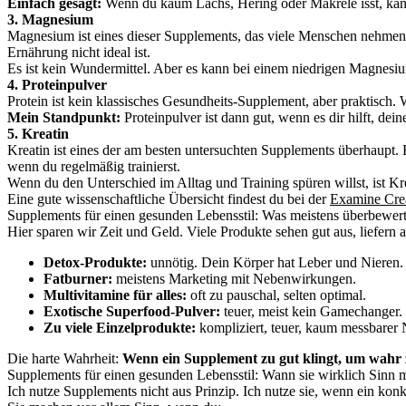
Einfach gesagt:
Wenn du kaum Lachs, Hering oder Makrele isst, kan
3. Magnesium
Magnesium ist eines dieser Supplements, das viele Menschen nehmen, w
Ernährung nicht ideal ist.
Es ist kein Wundermittel. Aber es kann bei einem niedrigen Magnesium
4. Proteinpulver
Protein ist kein klassisches Gesundheits-Supplement, aber praktisch. 
Mein Standpunkt:
Proteinpulver ist dann gut, wenn es dir hilft, de
5. Kreatin
Kreatin ist eines der am besten untersuchten Supplements überhaupt. 
wenn du regelmäßig trainierst.
Wenn du den Unterschied im Alltag und Training spüren willst, ist Kre
Eine gute wissenschaftliche Übersicht findest du bei der
Examine Crea
Supplements für einen gesunden Lebensstil: Was meistens überbewerte
Hier sparen wir Zeit und Geld. Viele Produkte sehen gut aus, liefern
Detox-Produkte:
unnötig. Dein Körper hat Leber und Nieren.
Fatburner:
meistens Marketing mit Nebenwirkungen.
Multivitamine für alles:
oft zu pauschal, selten optimal.
Exotische Superfood-Pulver:
teuer, meist kein Gamechanger.
Zu viele Einzelprodukte:
kompliziert, teuer, kaum messbarer 
Die harte Wahrheit:
Wenn ein Supplement zu gut klingt, um wahr zu
Supplements für einen gesunden Lebensstil: Wann sie wirklich Sinn
Ich nutze Supplements nicht aus Prinzip. Ich nutze sie, wenn ein konk