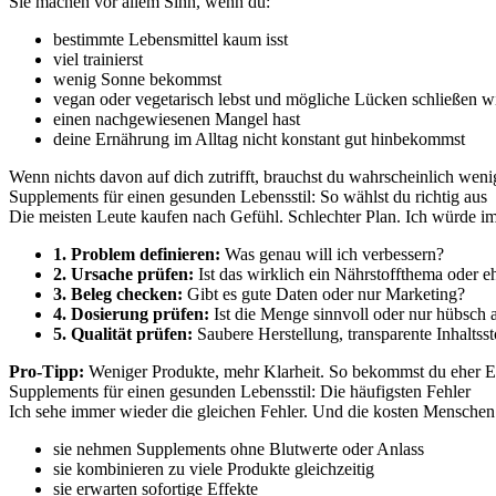
Sie machen vor allem Sinn, wenn du:
bestimmte Lebensmittel kaum isst
viel trainierst
wenig Sonne bekommst
vegan oder vegetarisch lebst und mögliche Lücken schließen wi
einen nachgewiesenen Mangel hast
deine Ernährung im Alltag nicht konstant gut hinbekommst
Wenn nichts davon auf dich zutrifft, brauchst du wahrscheinlich wenig
Supplements für einen gesunden Lebensstil: So wählst du richtig aus
Die meisten Leute kaufen nach Gefühl. Schlechter Plan. Ich würde i
1. Problem definieren:
Was genau will ich verbessern?
2. Ursache prüfen:
Ist das wirklich ein Nährstoffthema oder e
3. Beleg checken:
Gibt es gute Daten oder nur Marketing?
4. Dosierung prüfen:
Ist die Menge sinnvoll oder nur hübsch 
5. Qualität prüfen:
Saubere Herstellung, transparente Inhaltssto
Pro-Tipp:
Weniger Produkte, mehr Klarheit. So bekommst du eher E
Supplements für einen gesunden Lebensstil: Die häufigsten Fehler
Ich sehe immer wieder die gleichen Fehler. Und die kosten Menschen
sie nehmen Supplements ohne Blutwerte oder Anlass
sie kombinieren zu viele Produkte gleichzeitig
sie erwarten sofortige Effekte