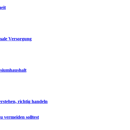
eit
imale Versorgung
esiumhaushalt
stehen, richtig handeln
u vermeiden solltest