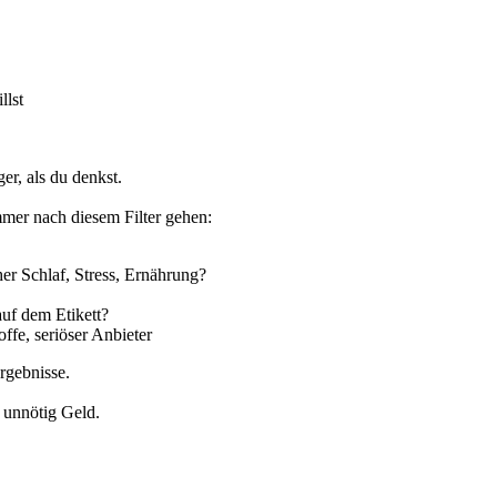
llst
er, als du denkst.
mmer nach diesem Filter gehen:
her Schlaf, Stress, Ernährung?
auf dem Etikett?
ffe, seriöser Anbieter
rgebnisse.
 unnötig Geld.