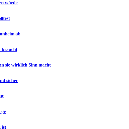
sen würde
ltest
annheim ab
h braucht
 sie wirklich Sinn macht
nd sicher
st
ege
ist