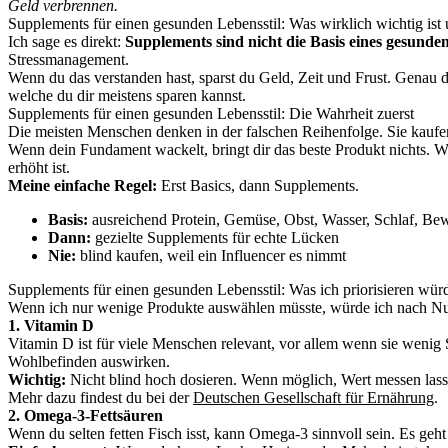
Geld verbrennen.
Supplements für einen gesunden Lebensstil: Was wirklich wichtig ist
Ich sage es direkt:
Supplements sind nicht die Basis eines gesunden
Stressmanagement.
Wenn du das verstanden hast, sparst du Geld, Zeit und Frust. Genau 
welche du dir meistens sparen kannst.
Supplements für einen gesunden Lebensstil: Die Wahrheit zuerst
Die meisten Menschen denken in der falschen Reihenfolge. Sie kaufe
Wenn dein Fundament wackelt, bringt dir das beste Produkt nichts. W
erhöht ist.
Meine einfache Regel:
Erst Basics, dann Supplements.
Basis:
ausreichend Protein, Gemüse, Obst, Wasser, Schlaf, B
Dann:
gezielte Supplements für echte Lücken
Nie:
blind kaufen, weil ein Influencer es nimmt
Supplements für einen gesunden Lebensstil: Was ich priorisieren wür
Wenn ich nur wenige Produkte auswählen müsste, würde ich nach Nut
1. Vitamin D
Vitamin D ist für viele Menschen relevant, vor allem wenn sie wen
Wohlbefinden auswirken.
Wichtig:
Nicht blind hoch dosieren. Wenn möglich, Wert messen lasse
Mehr dazu findest du bei der
Deutschen Gesellschaft für Ernährung
.
2. Omega-3-Fettsäuren
Wenn du selten fetten Fisch isst, kann Omega-3 sinnvoll sein. Es ge