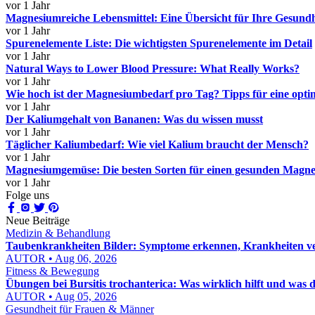
vor 1 Jahr
Magnesiumreiche Lebensmittel: Eine Übersicht für Ihre Gesundh
vor 1 Jahr
Spurenelemente Liste: Die wichtigsten Spurenelemente im Detail
vor 1 Jahr
Natural Ways to Lower Blood Pressure: What Really Works?
vor 1 Jahr
Wie hoch ist der Magnesiumbedarf pro Tag? Tipps für eine opt
vor 1 Jahr
Der Kaliumgehalt von Bananen: Was du wissen musst
vor 1 Jahr
Täglicher Kaliumbedarf: Wie viel Kalium braucht der Mensch?
vor 1 Jahr
Magnesiumgemüse: Die besten Sorten für einen gesunden Magn
vor 1 Jahr
Folge uns
Neue Beiträge
Medizin & Behandlung
Taubenkrankheiten Bilder: Symptome erkennen, Krankheiten ver
AUTOR • Aug 06, 2026
Fitness & Bewegung
Übungen bei Bursitis trochanterica: Was wirklich hilft und was d
AUTOR • Aug 05, 2026
Gesundheit für Frauen & Männer