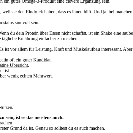
n ein gutes Omega-3-Produkt eine clevere Ergänzung sein.
eil sie den Eindruck haben, dass es ihnen hilft. Und ja, bei manchen t
status sinnvoll sein.
Wenn du dein Protein über Essen nicht schaffst, ist ein Shake eine saub
ine tägliche Ernährung einfacher zu machen.
Es ist vor allem für Leistung, Kraft und Muskelaufbau interessant. Aber
atin oft ein guter Kandidat.
tine Übersicht
.
t ist
 aber wenig echten Mehrwert.
Nutzen.
 sein, ist es das meistens auch.
 machen
reter Grund da ist. Genau so solltest du es auch machen.