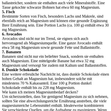
ballastreicher, sondern sie enthalten auch viele Mineralstoffe. Eine
Tasse gekochte schwarze Bohnen hat etwa 60 mg Magnesium.
5. Fisch
Bestimmte Sorten von Fisch, besonders Lachs und Makrele, sind
ebenfalls reich an Magnesium und können eine gesunde Ergänzung
Ihrer Ernährung sein. Eine Portion Lachs (ca. 100 g) enthält etwa 30
mg Magnesium.
6. Avocados
Avocados sind nicht nur im Trend, sie eignen sich auch
hervorragend als Magnesiumquelle. Eine ganze Avocado enthält
etwa 58 mg Magnesium sowie gesunde Fette und Ballaststoffe.
7. Bananen
Bananen sind nicht nur ein beliebter Snack, sondern sie enthalten
auch Magnesium. Eine mittelgroße Banane hat etwa 32 mg
Magnesium und versorgt Sie zudem mit Kalium und Ballaststoffen.
8. Dunkle Schokolade
Eine weitere erfreuliche Nachricht ist, dass dunkle Schokolade einen
hohen Gehalt an Magnesium hat, insbesondere solche mit
mindestens 70 % Kakaoanteil. Eine 100 g Portion dunkel
Schokolade enthält bis zu 228 mg Magnesium.
Wie kann ich meinen Magnesiumbedarf decken?
Um sicherzustellen, dass Sie genügend Magnesium zu sich nehmen,
sollten Sie eine abwechslungsreiche Ernährung anstreben, die viele
magnesiumreiche Lebensmittel enthält. Idealerweise kombinieren
Sie verschiedene Quellen, um die Aufnahme zu maximieren. Wenn