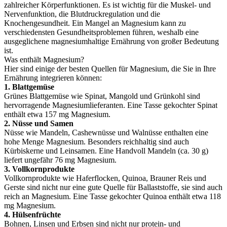
zahlreicher Körperfunktionen. Es ist wichtig für die Muskel- und
Nervenfunktion, die Blutdruckregulation und die
Knochengesundheit. Ein Mangel an Magnesium kann zu
verschiedensten Gesundheitsproblemen führen, weshalb eine
ausgeglichene magnesiumhaltige Ernährung von großer Bedeutung
ist.
Was enthält Magnesium?
Hier sind einige der besten Quellen für Magnesium, die Sie in Ihre
Ernährung integrieren können:
1. Blattgemüse
Grünes Blattgemüse wie Spinat, Mangold und Grünkohl sind
hervorragende Magnesiumlieferanten. Eine Tasse gekochter Spinat
enthält etwa 157 mg Magnesium.
2. Nüsse und Samen
Nüsse wie Mandeln, Cashewnüsse und Walnüsse enthalten eine
hohe Menge Magnesium. Besonders reichhaltig sind auch
Kürbiskerne und Leinsamen. Eine Handvoll Mandeln (ca. 30 g)
liefert ungefähr 76 mg Magnesium.
3. Vollkornprodukte
Vollkornprodukte wie Haferflocken, Quinoa, Brauner Reis und
Gerste sind nicht nur eine gute Quelle für Ballaststoffe, sie sind auch
reich an Magnesium. Eine Tasse gekochter Quinoa enthält etwa 118
mg Magnesium.
4. Hülsenfrüchte
Bohnen, Linsen und Erbsen sind nicht nur protein- und