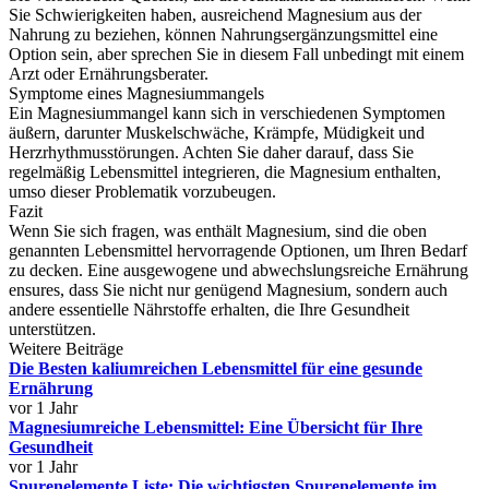
Sie Schwierigkeiten haben, ausreichend Magnesium aus der
Nahrung zu beziehen, können Nahrungsergänzungsmittel eine
Option sein, aber sprechen Sie in diesem Fall unbedingt mit einem
Arzt oder Ernährungsberater.
Symptome eines Magnesiummangels
Ein Magnesiummangel kann sich in verschiedenen Symptomen
äußern, darunter Muskelschwäche, Krämpfe, Müdigkeit und
Herzrhythmusstörungen. Achten Sie daher darauf, dass Sie
regelmäßig Lebensmittel integrieren, die Magnesium enthalten,
umso dieser Problematik vorzubeugen.
Fazit
Wenn Sie sich fragen, was enthält Magnesium, sind die oben
genannten Lebensmittel hervorragende Optionen, um Ihren Bedarf
zu decken. Eine ausgewogene und abwechslungsreiche Ernährung
ensures, dass Sie nicht nur genügend Magnesium, sondern auch
andere essentielle Nährstoffe erhalten, die Ihre Gesundheit
unterstützen.
Weitere Beiträge
Die Besten kaliumreichen Lebensmittel für eine gesunde
Ernährung
vor 1 Jahr
Magnesiumreiche Lebensmittel: Eine Übersicht für Ihre
Gesundheit
vor 1 Jahr
Spurenelemente Liste: Die wichtigsten Spurenelemente im