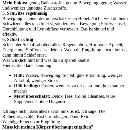
Mein Fokus:
genug Ballaststoffe, genug Bewegung, genug Wasser
und weniger unnötige Zusatzstoffe.
5. Schwitze regelmäßig
Bewegung ist einer der unterschätztesten Hebel. Nicht, weil du beim
Schwitzen alles rausdrückst, sondern weil Bewegung Stoffwechsel,
Durchblutung und Lymphfluss verbessert. Das ist simpel und
effektiv.
6. Schlaf richtig
Schlechter Schlaf sabotiert alles. Regeneration, Hormone, Appetit,
Energie und Stoffwechsel leiden. Wenn du Entgiftung ernst nimmst,
dann nimm Schlaf ernst.
Was wirklich hilft und was du dir sparen kannst
Hier ist die klare Trennung:
Hilft:
Wasser, Bewegung, Schlaf, gute Ernährung, weniger
Alkohol, weniger Stress
Hilft bedingt:
Fasten, wenn es zu dir passt und du es sauber
machst
Meist überschätzt:
Detox-Tees, Colon-Cleanses, teure
Supplements ohne Diagnose
Ich sage nicht, dass alles davon nutzlos ist. Ich sage: Die
Reihenfolge zählt. Erst Grundlagen. Dann Extras.
Wichtige Fragen zur Entgiftung
Muss ich meinen Körper überhaupt entgiften?