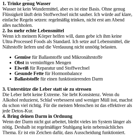
1. Trinke genug Wasser
Wasser ist kein Wundermittel, aber es ist eine Basis. Ohne genug
Flüssigkeit läuft dein Stoffwechsel nicht sauber. Ich würde auf klare,
einfache Regeln setzen: regelmäßig trinken, nicht erst am Abend
alles nachholen.
2. Iss mehr echte Lebensmittel
Wenn ich meinem Körper helfen will, dann gebe ich ihm keine
Ultra-Processed Foods als Standard. Ich setze auf Lebensmittel, die
Nährstoffe liefern und die Verdauung nicht unnötig belasten.
Gemüse
für Ballaststoffe und Mikronährstoffe
Obst
in vernünftigen Mengen
Eiweiß
für Reparatur und Stoffwechsel
Gesunde Fette
für Hormonbalance
Ballaststoffe
für einen funktionierenden Darm
3. Unterstütze die Leber statt sie zu stressen
Die Leber liebt keine Extreme. Sie liebt Konsistenz. Wenn du
Alkohol reduzierst, Schlaf verbesserst und weniger Müll isst, machst
du schon viel richtig. Für die meisten Menschen ist das effektiver als
jede Detox-Kur.
4. Bring deinen Darm in Ordnung
Wenn der Darm nicht gut arbeitet, bleibt vieles im System länger als
nötig. Deshalb ist regelmäßiger Stuhlgang kein nebensächliches
Thema. Er ist ein Zeichen dafür, dass Ausscheidung funktioniert.