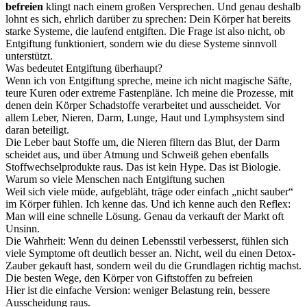
befreien
klingt nach einem großen Versprechen. Und genau deshalb
lohnt es sich, ehrlich darüber zu sprechen: Dein Körper hat bereits
starke Systeme, die laufend entgiften. Die Frage ist also nicht, ob
Entgiftung funktioniert, sondern wie du diese Systeme sinnvoll
unterstützt.
Was bedeutet Entgiftung überhaupt?
Wenn ich von Entgiftung spreche, meine ich nicht magische Säfte,
teure Kuren oder extreme Fastenpläne. Ich meine die Prozesse, mit
denen dein Körper Schadstoffe verarbeitet und ausscheidet. Vor
allem Leber, Nieren, Darm, Lunge, Haut und Lymphsystem sind
daran beteiligt.
Die Leber baut Stoffe um, die Nieren filtern das Blut, der Darm
scheidet aus, und über Atmung und Schweiß gehen ebenfalls
Stoffwechselprodukte raus. Das ist kein Hype. Das ist Biologie.
Warum so viele Menschen nach Entgiftung suchen
Weil sich viele müde, aufgebläht, träge oder einfach „nicht sauber“
im Körper fühlen. Ich kenne das. Und ich kenne auch den Reflex:
Man will eine schnelle Lösung. Genau da verkauft der Markt oft
Unsinn.
Die Wahrheit: Wenn du deinen Lebensstil verbesserst, fühlen sich
viele Symptome oft deutlich besser an. Nicht, weil du einen Detox-
Zauber gekauft hast, sondern weil du die Grundlagen richtig machst.
Die besten Wege, den Körper von Giftstoffen zu befreien
Hier ist die einfache Version: weniger Belastung rein, bessere
Ausscheidung raus.