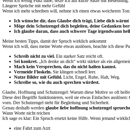
Wenn ich wenig Platz habe, setze ich auf kurze Sätze mit Bedeutung.
Längere Sprüche mit mehr Gefühl
Wenn ich mehr schreiben will, nehme ich einen etwas weicheren Ton
Ich wünsche dir, dass Glaube dich trägt, Liebe dich wärmt
Möge dein Schutzengel dich begleiten, deine Gedanken ber
Ich glaube daran, dass auch schwere Tage irgendwann hell
Meine besten Tipps, damit der Spruch wirklich ankommt
Wenn ich will, dass meine Worte etwas auslösen, beachte ich diese Pu
Schreib nicht zu viel.
Ein starker Satz reicht oft.
Sei konkret.
„Ich denke an dich“ wirkt stärker als ein allgeme
Mach kein Versprechen, das du nicht halten kannst.
Vermeide Floskeln.
Sie klingen schnell leer.
Nutze Bilder mit Gefühl.
Licht, Engel, Ruhe, Halt, Weg.
Schreibe so, wie du auch sprechen würdest.
Glaube, Hoffnung und Schutzengel: Warum diese Motive so oft helfe
Diese drei Begriffe funktionieren, weil sie etwas Einfaches auslösen:
vorn. Der Schutzengel steht für Begleitung und Sicherheit.
Genau deshalb werden
glaube liebe hoffnung schutzengel spruech
Wann Worte nicht reichen
Ich sage es klar: Ein Spruch ersetzt keine Hilfe. Wenn jemand wirklic
eine Fahrt zum Arzt