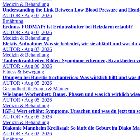
Medizin & Behandlung
Understanding the Link Between Low Blood Pressure and Head
AUTOR • Aug 07, 2026
Ernährung
Erdnuss FODMAP: Ist Erdnussbutter bei Reizdarm erlaubt?
AUTOR • Aug 07, 2026
Medizin & Behandlung
Elektiv Aufnahme: Was sie bedeutet, wie sie abläuft und was du 
AUTOR • Aug 07, 2026
Medizin & Behandlung
Taubenkrankheiten Bilder: Symptome erkennen, Krankheiten ver
AUTOR • Aug 06, 2026
Fitness & Bewegung
Übungen bei Bursitis trochanterica: Was wirklich hilft und was d
AUTOR • Aug 05, 2026
Gesundheit für Frauen & Männer
Wie lange Wochenbett: Dauer, Phasen und was ich wirklich wis
AUTOR • Aug 05, 2026
Medizin & Behandlung
IGF-1 Wert erhöht: Symptome, Ursachen und was du jetzt tun sol
AUTOR • Aug 05, 2026
Medizin & Behandlung
Diakonie Mannheim Kreißsaal: So läuft die Geburt im Diako M
AUTOR • Aug 02, 2026
Ernährung