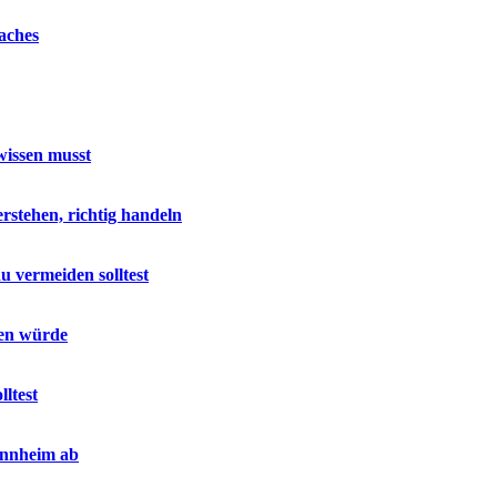
aches
wissen musst
stehen, richtig handeln
u vermeiden solltest
sen würde
ltest
annheim ab