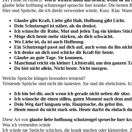
glaube liebe hoffnung schutzengel sprueche fuer kranke: Die besten B
Hier sind Sprüche, die ich direkt verwenden würde. Kurz. Klar. War
Glaube gibt Kraft, Liebe gibt Halt, Hoffnung gibt Licht.
Dein Schutzengel ist näher, als du denkst.
Ich wünsche dir Ruhe, Mut und jeden Tag ein kleines Stüc
Möge dich heute mehr stärken, als dich schwächt.
Wo Liebe ist, da ist auch Hoffnung.
Ein Schutzengel passt auf dich auf, auch wenn du ihn nicht 
Ich denke an dich und schicke dir Kraft für heute.
Glaube an gute Tage. Sie kommen.
Manchmal reicht ein kleiner Lichtstrahl, um den ganzen T
Du bist nicht allein. Nicht heute. Nicht morgen.
Welche Sprüche klingen besonders tröstend?
Tröstende Sprüche sind nicht die lautesten. Sie sind die ehrlichsten. 
Ich bin bei dir, auch wenn ich gerade nicht neben dir sitze.
Ich wünsche dir einen stillen, guten Moment nach dem and
Dein Weg darf langsam sein. Hauptsache, du gehst ihn.
Heute musst du nicht stark sein. Heute darfst du einfach du
Diese Art von
glaube liebe hoffnung schutzengel sprueche fuer k
Was ich vermeiden würde
Ich würde nie Sprüche schicken, die krank machen oder kleinreden. 