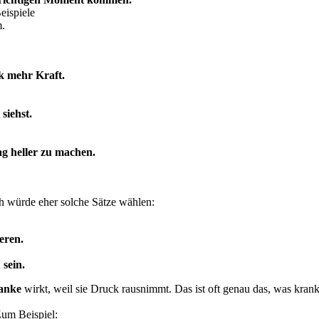
eispiele
m.
k mehr Kraft.
siehst.
ag heller zu machen.
Ich würde eher solche Sätze wählen:
eren.
 sein.
ranke
wirkt, weil sie Druck rausnimmt. Das ist oft genau das, was kra
Zum Beispiel: