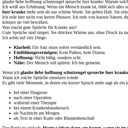
glaube liebe hoffnung schutzengel sprueche fuer kranke: Warum solc
Ich weiß aus Erfahrung: Wenn ein Mensch krank ist, fühlt sich alles
fuer kranke
mehr sein als nur schöne Worte. Sie geben Halt. Sie erinn
Ich rede hier nicht von leeren Phrasen. Ich rede von kurzen Sätzen, di
können sie viel bewirken.
Was macht gute Sprüche für Kranke aus?
Gute Sprüche sind simpel. Sie drücken Wärme aus, ohne Druck zu mac
Ich achte auf vier Dinge:
Klarheit:
Ein Satz muss sofort verständlich sein.
Einfühlungsvermögen:
Kein Pathos, kein Drama.
Hoffnung:
Nicht billig, sondern echt.
Nähe:
Der Mensch soll spüren: Ich bin gemeint.
Wenn ich
glaube liebe hoffnung schutzengel sprueche fuer krank
Wann ich solche Sprüche einsetzen würde
Es gibt viele Momente, in denen ein kurzer Spruch mehr sagt als ein l
bei einer Diagnose
nach einer Operation
während einer Therapie
bei einem Krankenhausbesuch
als Nachricht am Morgen
als Text in einer Karte oder Blumenbotschaft
Der Punkt ist einfach:
Worte wirken dann am besten, wenn sie im