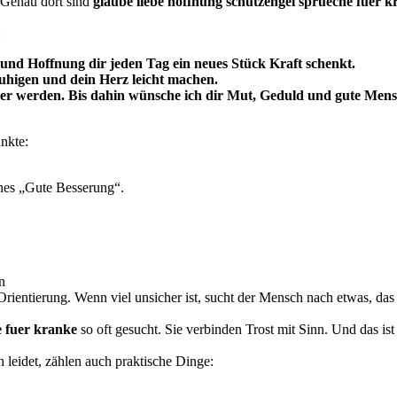
 Genau dort sind
glaube liebe hoffnung schutzengel sprueche fuer k
:
 und Hoffnung dir jeden Tag ein neues Stück Kraft schenkt.
uhigen und dein Herz leicht machen.
er werden. Bis dahin wünsche ich dir Mut, Geduld und gute Mensc
nkte:
ines „Gute Besserung“.
n
 Orientierung. Wenn viel unsicher ist, sucht der Mensch nach etwas, das
e fuer kranke
so oft gesucht. Sie verbinden Trost mit Sinn. Und das ist
h leidet, zählen auch praktische Dinge: