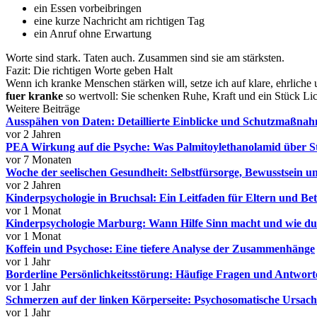
ein Essen vorbeibringen
eine kurze Nachricht am richtigen Tag
ein Anruf ohne Erwartung
Worte sind stark. Taten auch. Zusammen sind sie am stärksten.
Fazit: Die richtigen Worte geben Halt
Wenn ich kranke Menschen stärken will, setze ich auf klare, ehrli
fuer kranke
so wertvoll: Sie schenken Ruhe, Kraft und ein Stück Li
Weitere Beiträge
Ausspähen von Daten: Detaillierte Einblicke und Schutzmaßna
vor 2 Jahren
PEA Wirkung auf die Psyche: Was Palmitoylethanolamid über S
vor 7 Monaten
Woche der seelischen Gesundheit: Selbstfürsorge, Bewusstsein 
vor 2 Jahren
Kinderpsychologie in Bruchsal: Ein Leitfaden für Eltern und Bet
vor 1 Monat
Kinderpsychologie Marburg: Wann Hilfe Sinn macht und wie du 
vor 1 Monat
Koffein und Psychose: Eine tiefere Analyse der Zusammenhänge
vor 1 Jahr
Borderline Persönlichkeitsstörung: Häufige Fragen und Antwort
vor 1 Jahr
Schmerzen auf der linken Körperseite: Psychosomatische Ursa
vor 1 Jahr