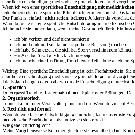
sportliche entschuldigung medizinische gruende folgen und vorgehen
Wenn ich von einer
sportlichen Entschuldigung mit medizinische
teilnehmen oder eine sportliche Pflicht nicht erfüllen kannst. Das kan
Der Punkt ist einfach:
nicht reden, belegen
. Je klarer du vorgehst, d
Wann brauche ich eine sportliche Entschuldigung mit medizinischen
Ich brauche sie immer dann, wenn meine Gesundheit direkt Einfluss au
ich bin verletzt und darf nicht trainieren
ich bin krank und soll keine körperliche Belastung machen
ich habe Schmerzen, die sich bei Sport verschlimmern können
ein Arzt hat Sport ausdrücklich untersagt
ich brauche eine Erklärung für fehlende Teilnahme an einem Sp
Wichtig: Eine sportliche Entschuldigung ist kein Freifahrtschein. Sie
sportliche entschuldigung medizinische gruende folgen und vorgehe
Die Folgen hängen davon ab, wo du die Entschuldigung einreichst. Ic
1. Sportlich
Du verpasst Training, Kadermaßnahmen, Spiele oder Prüfungen. Das 
2. Organisatorisch
Trainer, Lehrer oder Veranstalter planen mit dir. Wenn du zu spät Be
3. Rechtlich und formal
Wenn du eine falsche Entschuldigung einreichst, kann das ernste Fol
medizinische Begründung habe, nutze ich sie korrekt.
Wie gehe ich richtig vor?
Meine Vorgehensweise ist immer gleich: erst Gesundheit, dann Kom