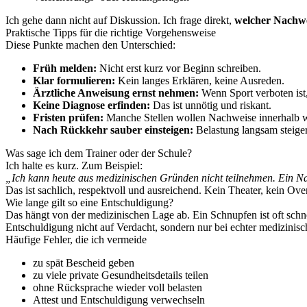
Ich gehe dann nicht auf Diskussion. Ich frage direkt,
welcher Nachwe
Praktische Tipps für die richtige Vorgehensweise
Diese Punkte machen den Unterschied:
Früh melden:
Nicht erst kurz vor Beginn schreiben.
Klar formulieren:
Kein langes Erklären, keine Ausreden.
Ärztliche Anweisung ernst nehmen:
Wenn Sport verboten ist, 
Keine Diagnose erfinden:
Das ist unnötig und riskant.
Fristen prüfen:
Manche Stellen wollen Nachweise innerhalb 
Nach Rückkehr sauber einsteigen:
Belastung langsam steiger
Was sage ich dem Trainer oder der Schule?
Ich halte es kurz. Zum Beispiel:
„Ich kann heute aus medizinischen Gründen nicht teilnehmen. Ein N
Das ist sachlich, respektvoll und ausreichend. Kein Theater, kein Ove
Wie lange gilt so eine Entschuldigung?
Das hängt von der medizinischen Lage ab. Ein Schnupfen ist oft schnel
Entschuldigung nicht auf Verdacht, sondern nur bei echter medizinis
Häufige Fehler, die ich vermeide
zu spät Bescheid geben
zu viele private Gesundheitsdetails teilen
ohne Rücksprache wieder voll belasten
Attest und Entschuldigung verwechseln