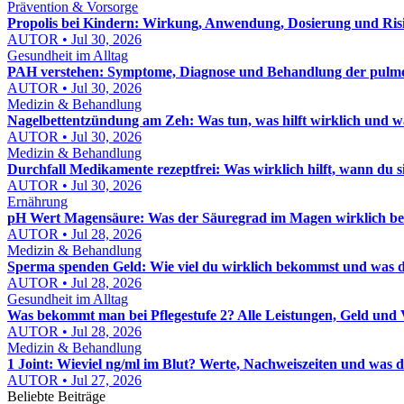
Prävention & Vorsorge
Propolis bei Kindern: Wirkung, Anwendung, Dosierung und Risi
AUTOR • Jul 30, 2026
Gesundheit im Alltag
PAH verstehen: Symptome, Diagnose und Behandlung der pulmon
AUTOR • Jul 30, 2026
Medizin & Behandlung
Nagelbettentzündung am Zeh: Was tun, was hilft wirklich und wa
AUTOR • Jul 30, 2026
Medizin & Behandlung
Durchfall Medikamente rezeptfrei: Was wirklich hilft, wann du
AUTOR • Jul 30, 2026
Ernährung
pH Wert Magensäure: Was der Säuregrad im Magen wirklich be
AUTOR • Jul 28, 2026
Medizin & Behandlung
Sperma spenden Geld: Wie viel du wirklich bekommst und was d
AUTOR • Jul 28, 2026
Gesundheit im Alltag
Was bekommt man bei Pflegestufe 2? Alle Leistungen, Geld und 
AUTOR • Jul 28, 2026
Medizin & Behandlung
1 Joint: Wieviel ng/ml im Blut? Werte, Nachweiszeiten und was d
AUTOR • Jul 27, 2026
Beliebte Beiträge