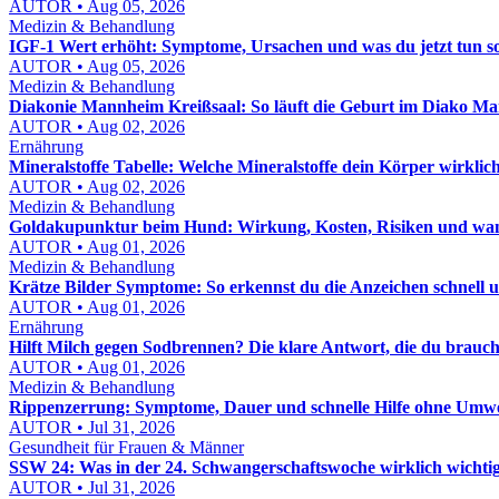
AUTOR • Aug 05, 2026
Medizin & Behandlung
IGF-1 Wert erhöht: Symptome, Ursachen und was du jetzt tun sol
AUTOR • Aug 05, 2026
Medizin & Behandlung
Diakonie Mannheim Kreißsaal: So läuft die Geburt im Diako M
AUTOR • Aug 02, 2026
Ernährung
Mineralstoffe Tabelle: Welche Mineralstoffe dein Körper wirklic
AUTOR • Aug 02, 2026
Medizin & Behandlung
Goldakupunktur beim Hund: Wirkung, Kosten, Risiken und wann
AUTOR • Aug 01, 2026
Medizin & Behandlung
Krätze Bilder Symptome: So erkennst du die Anzeichen schnell u
AUTOR • Aug 01, 2026
Ernährung
Hilft Milch gegen Sodbrennen? Die klare Antwort, die du brauch
AUTOR • Aug 01, 2026
Medizin & Behandlung
Rippenzerrung: Symptome, Dauer und schnelle Hilfe ohne Umw
AUTOR • Jul 31, 2026
Gesundheit für Frauen & Männer
SSW 24: Was in der 24. Schwangerschaftswoche wirklich wichtig 
AUTOR • Jul 31, 2026