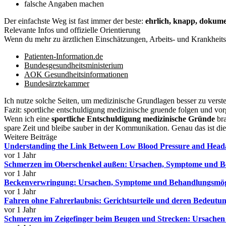
falsche Angaben machen
Der einfachste Weg ist fast immer der beste:
ehrlich, knapp, dokume
Relevante Infos und offizielle Orientierung
Wenn du mehr zu ärztlichen Einschätzungen, Arbeits- und Krankheits
Patienten-Information.de
Bundesgesundheitsministerium
AOK Gesundheitsinformationen
Bundesärztekammer
Ich nutze solche Seiten, um medizinische Grundlagen besser zu verste
Fazit: sportliche entschuldigung medizinische gruende folgen und vo
Wenn ich eine
sportliche Entschuldigung medizinische Gründe
bra
spare Zeit und bleibe sauber in der Kommunikation. Genau das ist di
Weitere Beiträge
Understanding the Link Between Low Blood Pressure and Head
vor 1 Jahr
Schmerzen im Oberschenkel außen: Ursachen, Symptome und 
vor 1 Jahr
Beckenverwringung: Ursachen, Symptome und Behandlungsmög
vor 1 Jahr
Fahren ohne Fahrerlaubnis: Gerichtsurteile und deren Bedeutu
vor 1 Jahr
Schmerzen im Zeigefinger beim Beugen und Strecken: Ursache