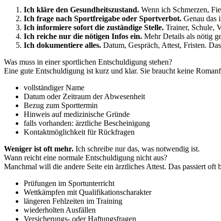
Ich kläre den Gesundheitszustand.
Wenn ich Schmerzen, Fieb
Ich frage nach Sportfreigabe oder Sportverbot.
Genau das is
Ich informiere sofort die zuständige Stelle.
Trainer, Schule, 
Ich reiche nur die nötigen Infos ein.
Mehr Details als nötig ge
Ich dokumentiere alles.
Datum, Gespräch, Attest, Fristen. Das
Was muss in einer sportlichen Entschuldigung stehen?
Eine gute Entschuldigung ist kurz und klar. Sie braucht keine Romanf
vollständiger Name
Datum oder Zeitraum der Abwesenheit
Bezug zum Sporttermin
Hinweis auf medizinische Gründe
falls vorhanden: ärztliche Bescheinigung
Kontaktmöglichkeit für Rückfragen
Weniger ist oft mehr.
Ich schreibe nur das, was notwendig ist.
Wann reicht eine normale Entschuldigung nicht aus?
Manchmal will die andere Seite ein ärztliches Attest. Das passiert oft b
Prüfungen im Sportunterricht
Wettkämpfen mit Qualifikationscharakter
längeren Fehlzeiten im Training
wiederholten Ausfällen
Versicherungs- oder Haftungsfragen