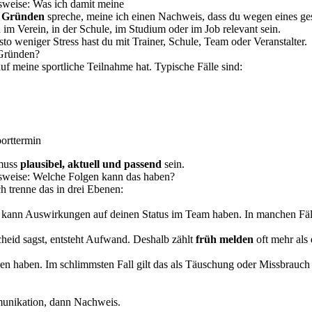
sweise: Was ich damit meine
n Gründen
spreche, meine ich einen Nachweis, dass du wegen eines ges
n im Verein, in der Schule, im Studium oder im Job relevant sein.
esto weniger Stress hast du mit Trainer, Schule, Team oder Veranstalter.
 Gründen?
f meine sportliche Teilnahme hat. Typische Fälle sind:
orttermin
 muss
plausibel, aktuell und passend
sein.
nsweise: Welche Folgen kann das haben?
h trenne das in drei Ebenen:
kann Auswirkungen auf deinen Status im Team haben. In manchen Fälle
scheid sagst, entsteht Aufwand. Deshalb zählt
früh melden
oft mehr als 
gen haben. Im schlimmsten Fall gilt das als Täuschung oder Missbrauch 
munikation, dann Nachweis.