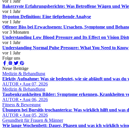
vor 1 Jahr
Bakerzyste Erfahrungsberichte: Was Betroffene Wägen und Wi
vor 1 Jahr
Hypoton Definition: Eine tiefgehende Analyse
vor 1 Jahr
Offener Biss bei Erwachsenen: Ursachen, Symptome und Behan
vor 3 Monaten
Understanding Low Blood Pressure and Its Effect on Vision Dis
vor 1 Jahr
Understanding Normal Pulse Pressure: What You Need to Know
vor 1 Jahr
Folge uns
Neue Beiträge
Medizin & Behandlung
Elektiv Aufnahme: Was sie bedeutet, wie sie abläuft und was du 
AUTOR • Aug 07, 2026
Medizin & Behandlung
Taubenkrankheiten Bilder: Symptome erkennen, Krankheiten ver
AUTOR • Aug 06, 2026
Fitness & Bewegung
Übungen bei Bursitis trochanterica: Was wirklich hilft und was d
AUTOR • Aug 05, 2026
Gesundheit für Frauen & Männer
Wie lange Wochenbett: Dauer, Phasen und was ich wirklich wis