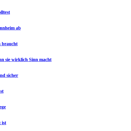
ltest
annheim ab
h braucht
 sie wirklich Sinn macht
nd sicher
st
ege
ist