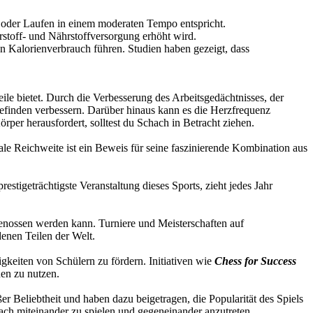
oder Laufen in einem moderaten Tempo entspricht.
stoff- und Nährstoffversorgung erhöht wird.
n Kalorienverbrauch führen. Studien haben gezeigt, dass
eile bietet. Durch die Verbesserung des Arbeitsgedächtnisses, der
finden verbessern. Darüber hinaus kann es die Herzfrequenz
per herausfordert, solltest du Schach in Betracht ziehen.
ale Reichweite ist ein Beweis für seine faszinierende Kombination aus
 prestigeträchtigste Veranstaltung dieses Sports, zieht jedes Jahr
genossen werden kann. Turniere und Meisterschaften auf
enen Teilen der Welt.
gkeiten von Schülern zu fördern. Initiativen wie
Chess for Success
nen zu nutzen.
r Beliebtheit und haben dazu beigetragen, die Popularität des Spiels
ach miteinander zu spielen und gegeneinander anzutreten.