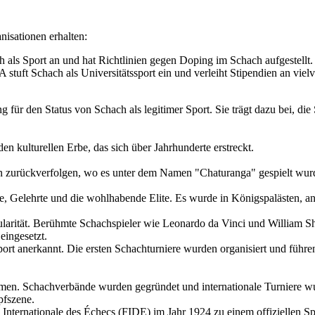
isationen erhalten:
ls Sport an und hat Richtlinien gegen Doping im Schach aufgestellt.
tuft Schach als Universitätssport ein und verleiht Stipendien an vielv
ür den Status von Schach als legitimer Sport. Sie trägt dazu bei, die 
en kulturellen Erbe, das sich über Jahrhunderte erstreckt.
ien zurückverfolgen, wo es unter dem Namen "Chaturanga" gespielt wurd
ge, Gelehrte und die wohlhabende Elite. Es wurde in Königspalästen, a
larität. Berühmte Schachspieler wie Leonardo da Vinci und William S
eingesetzt.
port anerkannt. Die ersten Schachturniere wurden organisiert und führ
omen. Schachverbände wurden gegründet und internationale Turniere w
pfszene.
nternationale des Échecs (FIDE) im Jahr 1924 zu einem offiziellen Spo