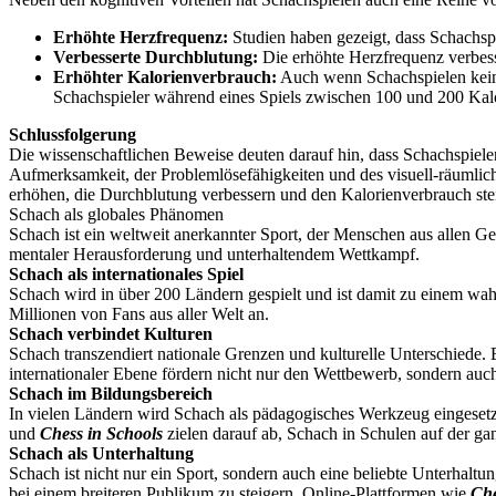
Erhöhte Herzfrequenz:
Studien haben gezeigt, dass Schachs
Verbesserte Durchblutung:
Die erhöhte Herzfrequenz verbess
Erhöhter Kalorienverbrauch:
Auch wenn Schachspielen keine 
Schachspieler während eines Spiels zwischen 100 und 200 Kal
Schlussfolgerung
Die wissenschaftlichen Beweise deuten darauf hin, dass Schachspielen 
Aufmerksamkeit, der Problemlösefähigkeiten und des visuell-räumli
erhöhen, die Durchblutung verbessern und den Kalorienverbrauch steig
Schach als globales Phänomen
Schach ist ein weltweit anerkannter Sport, der Menschen aus allen Ge
mentaler Herausforderung und unterhaltendem Wettkampf.
Schach als internationales Spiel
Schach wird in über 200 Ländern gespielt und ist damit zu einem wa
Millionen von Fans aus aller Welt an.
Schach verbindet Kulturen
Schach transzendiert nationale Grenzen und kulturelle Unterschiede.
internationaler Ebene fördern nicht nur den Wettbewerb, sondern au
Schach im Bildungsbereich
In vielen Ländern wird Schach als pädagogisches Werkzeug eingesetzt
und
Chess in Schools
zielen darauf ab, Schach in Schulen auf der ga
Schach als Unterhaltung
Schach ist nicht nur ein Sport, sondern auch eine beliebte Unterhalt
bei einem breiteren Publikum zu steigern. Online-Plattformen wie
Ch