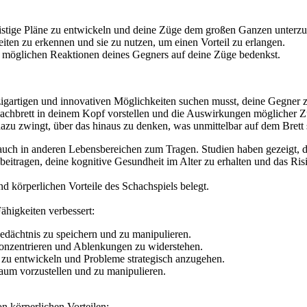
fristige Pläne zu entwickeln und deine Züge dem großen Ganzen unterz
eiten zu erkennen und sie zu nutzen, um einen Vorteil zu erlangen.
e möglichen Reaktionen deines Gegners auf deine Züge bedenkst.
nzigartigen und innovativen Möglichkeiten suchen musst, deine Gegner 
achbrett in deinem Kopf vorstellen und die Auswirkungen möglicher Zü
dazu zwingt, über das hinaus zu denken, was unmittelbar auf dem Brett s
uch in anderen Lebensbereichen zum Tragen. Studien haben gezeigt, d
eitragen, deine kognitive Gesundheit im Alter zu erhalten und das Ri
d körperlichen Vorteile des Schachspiels belegt.
ähigkeiten verbessert:
edächtnis zu speichern und zu manipulieren.
 konzentrieren und Ablenkungen zu widerstehen.
zu entwickeln und Probleme strategisch anzugehen.
aum vorzustellen und zu manipulieren.
n körperlichen Vorteilen: