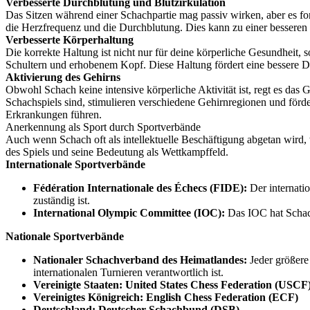
Verbesserte Durchblutung und Blutzirkulation
Das Sitzen während einer Schachpartie mag passiv wirken, aber es fo
die Herzfrequenz und die Durchblutung. Dies kann zu einer besseren 
Verbesserte Körperhaltung
Die korrekte Haltung ist nicht nur für deine körperliche Gesundheit, s
Schultern und erhobenem Kopf. Diese Haltung fördert eine bessere D
Aktivierung des Gehirns
Obwohl Schach keine intensive körperliche Aktivität ist, regt es das 
Schachspiels sind, stimulieren verschiedene Gehirnregionen und förd
Erkrankungen führen.
Anerkennung als Sport durch Sportverbände
Auch wenn Schach oft als intellektuelle Beschäftigung abgetan wird,
des Spiels und seine Bedeutung als Wettkampffeld.
Internationale Sportverbände
Fédération Internationale des Échecs (FIDE):
Der internati
zuständig ist.
International Olympic Committee (IOC):
Das IOC hat Schach
Nationale Sportverbände
Nationaler Schachverband des Heimatlandes:
Jeder größere
internationalen Turnieren verantwortlich ist.
Vereinigte Staaten: United States Chess Federation (USCF
Vereinigtes Königreich: English Chess Federation (ECF)
Deutschland: Deutscher Schachbund (DSB)