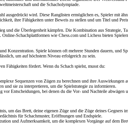
hweltmeisterschaft und die Schacholympiade.
Zahl ausgedrückt wird. Diese Ranglisten ermöglichen es, Spieler mit äh
ichkeit, ihre Fähigkeiten unter Beweis zu stellen und um Titel und Pre
ieg und die Überlegenheit kämpfen. Die Kombination aus Strategie, Ta
ngt. Online-Schachplattformen wie Chess.com und Lichess bieten Spieler
und Konzentration. Spiele können oft mehrere Stunden dauern, und Spi
rlässlich, um auf höchstem Niveau erfolgreich zu sein.
iven Fähigkeiten fördert. Wenn du Schach spielst, musst du:
 komplexe Sequenzen von Zügen zu berechnen und ihre Auswirkungen au
 und sie zu interpretieren, um die Spielstrategie zu informieren.
dig vor Entscheidungen, bei denen du die Vor- und Nachteile abwägen u
htnis, um das Brett, deine eigenen Züge und die Züge deines Gegners i
gedächtnis für Schachmuster, Eröffnungen und Endspiele.
tration und Aufmerksamkeit, um die komplexen Vorgänge auf dem Brett