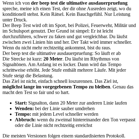
Wenn ich von
der beep test die ultimative ausdauerpruefung
spreche, meine ich einen Test, der dir ohne Ausreden zeigt, wo du
konditionell stehst. Kein Rätsel. Kein Bauchgefühl. Nur Leistung
unter Druck.
Der Beep Test wird oft im Sport, bei Polizei, Feuerwehr, Militär und
im Schulsport genutzt. Der Grund ist simpel: Er ist leicht
durchzuführen, schwer zu faken und gut vergleichbar. Du läufst
zwischen zwei Linien hin und her. Der Takt wird immer schneller.
Wenn du nicht mehr rechtzeitig ankommst, bist du raus.
Der beep test die ultimative ausdauerpruefung: So läuft er ab
Die Strecke ist kurz:
20 Meter
. Du läufst im Rhythmus von
Signaltönen. Am Anfang ist es locker. Dann wird das Tempo
schrittweise erhöht. Jede Stufe enthält mehrere Läufe. Mit jeder
Stufe steigt die Belastung.
Das Ziel ist nicht, einfach schnell loszurennen. Das Ziel ist,
möglichst lange im vorgegebenen Tempo zu bleiben
. Genau das
macht den Test so fair und so hart.
Start:
Signalton, dann 20 Meter zur anderen Linie laufen
Wenden:
bei der Linie sauber umdrehen
Tempo:
mit jedem Level schneller werden
Abbruch:
wenn du zweimal hintereinander den Ton verpasst
oder die Linie nicht rechtzeitig erreichst
Die meisten Versionen folgen einem standardisierten Protokoll.