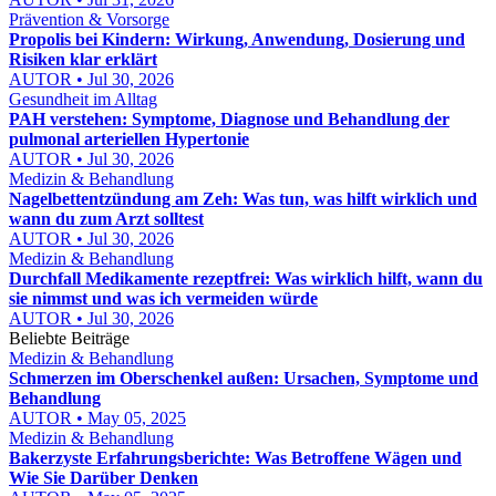
Prävention & Vorsorge
Propolis bei Kindern: Wirkung, Anwendung, Dosierung und
Risiken klar erklärt
AUTOR • Jul 30, 2026
Gesundheit im Alltag
PAH verstehen: Symptome, Diagnose und Behandlung der
pulmonal arteriellen Hypertonie
AUTOR • Jul 30, 2026
Medizin & Behandlung
Nagelbettentzündung am Zeh: Was tun, was hilft wirklich und
wann du zum Arzt solltest
AUTOR • Jul 30, 2026
Medizin & Behandlung
Durchfall Medikamente rezeptfrei: Was wirklich hilft, wann du
sie nimmst und was ich vermeiden würde
AUTOR • Jul 30, 2026
Beliebte Beiträge
Medizin & Behandlung
Schmerzen im Oberschenkel außen: Ursachen, Symptome und
Behandlung
AUTOR • May 05, 2025
Medizin & Behandlung
Bakerzyste Erfahrungsberichte: Was Betroffene Wägen und
Wie Sie Darüber Denken