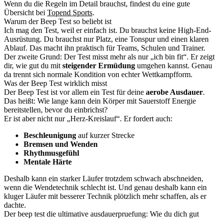
Wenn du die Regeln im Detail brauchst, findest du eine gute
Übersicht bei
Topend Sports
.
Warum der Beep Test so beliebt ist
Ich mag den Test, weil er einfach ist. Du brauchst keine High-End-
Ausrüstung. Du brauchst nur Platz, eine Tonspur und einen klaren
Ablauf. Das macht ihn praktisch für Teams, Schulen und Trainer.
Der zweite Grund: Der Test misst mehr als nur „ich bin fit“. Er zeigt
dir, wie gut du mit
steigender Ermüdung
umgehen kannst. Genau
da trennt sich normale Kondition von echter Wettkampfform.
Was der Beep Test wirklich misst
Der Beep Test ist vor allem ein Test für deine
aerobe Ausdauer
.
Das heißt: Wie lange kann dein Körper mit Sauerstoff Energie
bereitstellen, bevor du einbrichst?
Er ist aber nicht nur „Herz-Kreislauf“. Er fordert auch:
Beschleunigung
auf kurzer Strecke
Bremsen und Wenden
Rhythmusgefühl
Mentale Härte
Deshalb kann ein starker Läufer trotzdem schwach abschneiden,
wenn die Wendetechnik schlecht ist. Und genau deshalb kann ein
kluger Läufer mit besserer Technik plötzlich mehr schaffen, als er
dachte.
Der beep test die ultimative ausdauerpruefung: Wie du dich gut