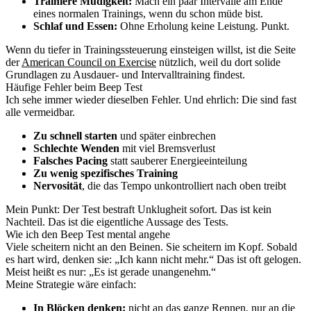
Trainiere Müdigkeit:
Mach ein paar Intervalle am Ende
eines normalen Trainings, wenn du schon müde bist.
Schlaf und Essen:
Ohne Erholung keine Leistung. Punkt.
Wenn du tiefer in Trainingssteuerung einsteigen willst, ist die Seite
der
American Council on Exercise
nützlich, weil du dort solide
Grundlagen zu Ausdauer- und Intervalltraining findest.
Häufige Fehler beim Beep Test
Ich sehe immer wieder dieselben Fehler. Und ehrlich: Die sind fast
alle vermeidbar.
Zu schnell starten
und später einbrechen
Schlechte Wenden
mit viel Bremsverlust
Falsches Pacing
statt sauberer Energieeinteilung
Zu wenig spezifisches Training
Nervosität
, die das Tempo unkontrolliert nach oben treibt
Mein Punkt: Der Test bestraft Unklugheit sofort. Das ist kein
Nachteil. Das ist die eigentliche Aussage des Tests.
Wie ich den Beep Test mental angehe
Viele scheitern nicht an den Beinen. Sie scheitern im Kopf. Sobald
es hart wird, denken sie: „Ich kann nicht mehr.“ Das ist oft gelogen.
Meist heißt es nur: „Es ist gerade unangenehm.“
Meine Strategie wäre einfach:
In Blöcken denken:
nicht an das ganze Rennen, nur an die