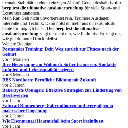
mentale Stabilität in einem einzigen Ablauf. Genau deshalb ist
der
beep test die ultimative ausdauerpruefung
für viele Sport- und
Leistungssituationen.
Mein Rat: Geh nicht unvorbereitet rein. Trainiere Ausdauer,
Intervalle und Technik. Dann holst du mehr aus dir raus, als du
heute für möglich hältst.
Der beep test die ultimative
ausdauerpruefung
zeigt dir nicht nur, wie fit du bist. Er zeigt dir,
wie gut du unter Druck bleibst.
Weitere Beiträge
Postnatales Training: Dein Weg zurück zur Fitness nach der
Geburt
vor 4 Monaten
Ihre Herzgruppe am Wohnort: Sicher trainieren, Kontakte
knüpfen und Lebensqualität steigern
vor 6 Monaten
BBS Nordhorn: Berufliche Bildung mit Zukunft
vor 2 Jahren
Bakerzyste Übungen: Effektive Strategien zur Linderung von
Beschwerden
vor 1 Jahr
Fahrrad Ronnenberg: Fahrradtouren und -vergnügen in
malerischer Umgebung
vor 2 Jahren
Wie Eisenmangel Haarausfall beim Sport beeinflusst
vor 1 Jahr