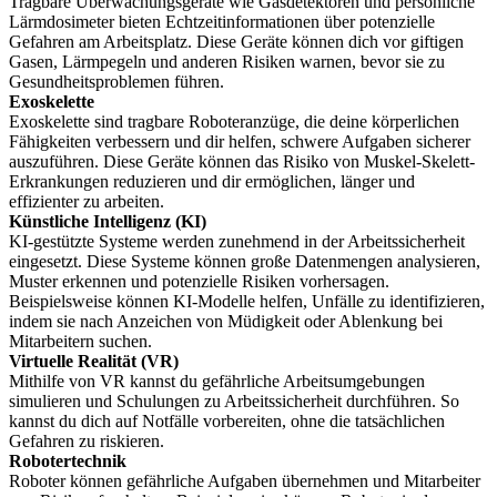
Tragbare Überwachungsgeräte wie Gasdetektoren und persönliche
Lärmdosimeter bieten Echtzeitinformationen über potenzielle
Gefahren am Arbeitsplatz. Diese Geräte können dich vor giftigen
Gasen, Lärmpegeln und anderen Risiken warnen, bevor sie zu
Gesundheitsproblemen führen.
Exoskelette
Exoskelette sind tragbare Roboteranzüge, die deine körperlichen
Fähigkeiten verbessern und dir helfen, schwere Aufgaben sicherer
auszuführen. Diese Geräte können das Risiko von Muskel-Skelett-
Erkrankungen reduzieren und dir ermöglichen, länger und
effizienter zu arbeiten.
Künstliche Intelligenz (KI)
KI-gestützte Systeme werden zunehmend in der Arbeitssicherheit
eingesetzt. Diese Systeme können große Datenmengen analysieren,
Muster erkennen und potenzielle Risiken vorhersagen.
Beispielsweise können KI-Modelle helfen, Unfälle zu identifizieren,
indem sie nach Anzeichen von Müdigkeit oder Ablenkung bei
Mitarbeitern suchen.
Virtuelle Realität (VR)
Mithilfe von VR kannst du gefährliche Arbeitsumgebungen
simulieren und Schulungen zu Arbeitssicherheit durchführen. So
kannst du dich auf Notfälle vorbereiten, ohne die tatsächlichen
Gefahren zu riskieren.
Robotertechnik
Roboter können gefährliche Aufgaben übernehmen und Mitarbeiter