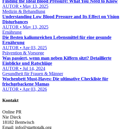
Finding the Ideal Blood Pressure: What You Need to Know
AUTOR • May 13, 2025
Medizin & Behandlung
Understanding Low Blood Pressure and Its Effect on Vision
Disturbances
AUTOR • May 13, 2025
Ernährung
Die Besten kaliumreichen Lebensmittel für eine gesunde
Ernährung
AUTOR • Apr 03, 2025
Prävention & Vorsorge
Was passiert, wenn man neben Kiffern sitzt? Detaillierte
Einblicke und Ratschläge
AUTOR • Jul 14, 2024
Gesundheit für Frauen & Männer
Wochenbett Must-Haves: Die ultimative Checkliste für
frischgebackene Mamas
AUTOR • Apr 03, 2026
Kontakt
Online PR
Nie Dieck
18182 Bentwisch
Email:
info@starttotalk.org