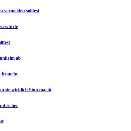
u vermeiden solltest
sen würde
ltest
annheim ab
h braucht
 sie wirklich Sinn macht
nd sicher
st