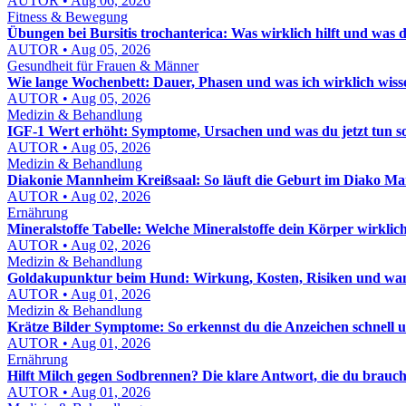
AUTOR • Aug 06, 2026
Fitness & Bewegung
Übungen bei Bursitis trochanterica: Was wirklich hilft und was d
AUTOR • Aug 05, 2026
Gesundheit für Frauen & Männer
Wie lange Wochenbett: Dauer, Phasen und was ich wirklich wis
AUTOR • Aug 05, 2026
Medizin & Behandlung
IGF-1 Wert erhöht: Symptome, Ursachen und was du jetzt tun sol
AUTOR • Aug 05, 2026
Medizin & Behandlung
Diakonie Mannheim Kreißsaal: So läuft die Geburt im Diako M
AUTOR • Aug 02, 2026
Ernährung
Mineralstoffe Tabelle: Welche Mineralstoffe dein Körper wirklic
AUTOR • Aug 02, 2026
Medizin & Behandlung
Goldakupunktur beim Hund: Wirkung, Kosten, Risiken und wann
AUTOR • Aug 01, 2026
Medizin & Behandlung
Krätze Bilder Symptome: So erkennst du die Anzeichen schnell u
AUTOR • Aug 01, 2026
Ernährung
Hilft Milch gegen Sodbrennen? Die klare Antwort, die du brauch
AUTOR • Aug 01, 2026