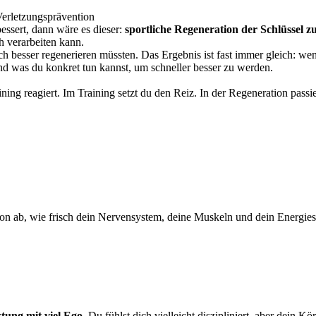
Verletzungsprävention
essert, dann wäre es dieser:
sportliche Regeneration der Schlüssel 
h verarbeiten kann.
ich besser regenerieren müssten. Das Ergebnis ist fast immer gleich: 
und was du konkret tun kannst, um schneller besser zu werden.
ining reagiert. Im Training setzt du den Reiz. In der Regeneration pas
von ab, wie frisch dein Nervensystem, deine Muskeln und dein Energiesyst
stung mit viel Ego
. Du fühlst dich vielleicht diszipliniert, aber dein K