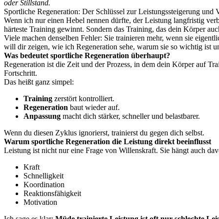
oder Stillstand.
Sportliche Regeneration: Der Schlüssel zur Leistungssteigerung und 
Wenn ich nur einen Hebel nennen dürfte, der Leistung langfristig verb
härteste Training gewinnt. Sondern das Training, das dein Körper auc
Viele machen denselben Fehler: Sie trainieren mehr, wenn sie eigentl
will dir zeigen, wie ich Regeneration sehe, warum sie so wichtig ist 
Was bedeutet sportliche Regeneration überhaupt?
Regeneration ist die Zeit und der Prozess, in dem dein Körper auf Tra
Fortschritt.
Das heißt ganz simpel:
Training
zerstört kontrolliert.
Regeneration
baut wieder auf.
Anpassung
macht dich stärker, schneller und belastbarer.
Wenn du diesen Zyklus ignorierst, trainierst du gegen dich selbst.
Warum sportliche Regeneration die Leistung direkt beeinflusst
Leistung ist nicht nur eine Frage von Willenskraft. Sie hängt auch da
Kraft
Schnelligkeit
Koordination
Reaktionsfähigkeit
Motivation
Ich sage es klar:
Müde trainierte Leistung ist oft nur schlechte Lei