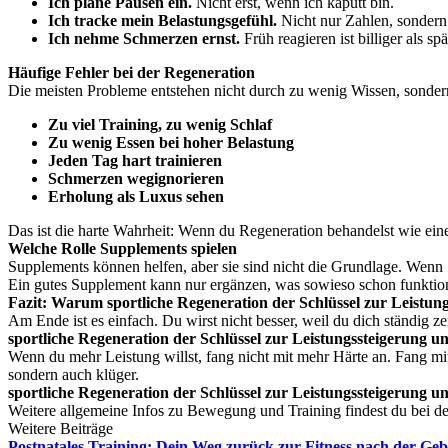
Ich plane Pausen ein.
Nicht erst, wenn ich kaputt bin.
Ich tracke mein Belastungsgefühl.
Nicht nur Zahlen, sonder
Ich nehme Schmerzen ernst.
Früh reagieren ist billiger als spä
Häufige Fehler bei der Regeneration
Die meisten Probleme entstehen nicht durch zu wenig Wissen, sondern 
Zu viel Training, zu wenig Schlaf
Zu wenig Essen bei hoher Belastung
Jeden Tag hart trainieren
Schmerzen wegignorieren
Erholung als Luxus sehen
Das ist die harte Wahrheit: Wenn du Regeneration behandelst wie einen
Welche Rolle Supplements spielen
Supplements können helfen, aber sie sind nicht die Grundlage. Wenn S
Ein gutes Supplement kann nur ergänzen, was sowieso schon funktion
Fazit: Warum sportliche Regeneration der Schlüssel zur Leistung
Am Ende ist es einfach. Du wirst nicht besser, weil du dich ständig 
sportliche Regeneration der Schlüssel zur Leistungssteigerung 
Wenn du mehr Leistung willst, fang nicht mit mehr Härte an. Fang mit 
sondern auch klüger.
sportliche Regeneration der Schlüssel zur Leistungssteigerung 
Weitere allgemeine Infos zu Bewegung und Training findest du bei d
Weitere Beiträge
Postnatales Training: Dein Weg zurück zur Fitness nach der Geb