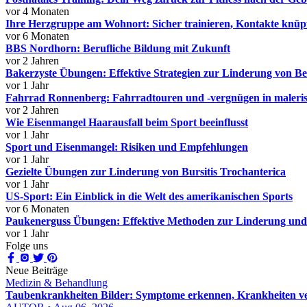
vor 4 Monaten
Ihre Herzgruppe am Wohnort: Sicher trainieren, Kontakte knüpf
vor 6 Monaten
BBS Nordhorn: Berufliche Bildung mit Zukunft
vor 2 Jahren
Bakerzyste Übungen: Effektive Strategien zur Linderung von B
vor 1 Jahr
Fahrrad Ronnenberg: Fahrradtouren und -vergnügen in maler
vor 2 Jahren
Wie Eisenmangel Haarausfall beim Sport beeinflusst
vor 1 Jahr
Sport und Eisenmangel: Risiken und Empfehlungen
vor 1 Jahr
Gezielte Übungen zur Linderung von Bursitis Trochanterica
vor 1 Jahr
US-Sport: Ein Einblick in die Welt des amerikanischen Sports
vor 6 Monaten
Paukenerguss Übungen: Effektive Methoden zur Linderung und
vor 1 Jahr
Folge uns
Neue Beiträge
Medizin & Behandlung
Taubenkrankheiten Bilder: Symptome erkennen, Krankheiten ver