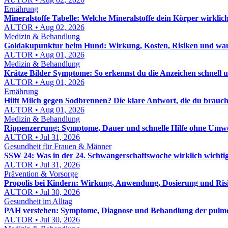
Ernährung
Mineralstoffe Tabelle: Welche Mineralstoffe dein Körper wirklic
AUTOR • Aug 02, 2026
Medizin & Behandlung
Goldakupunktur beim Hund: Wirkung, Kosten, Risiken und wann
AUTOR • Aug 01, 2026
Medizin & Behandlung
Krätze Bilder Symptome: So erkennst du die Anzeichen schnell u
AUTOR • Aug 01, 2026
Ernährung
Hilft Milch gegen Sodbrennen? Die klare Antwort, die du brauch
AUTOR • Aug 01, 2026
Medizin & Behandlung
Rippenzerrung: Symptome, Dauer und schnelle Hilfe ohne Umw
AUTOR • Jul 31, 2026
Gesundheit für Frauen & Männer
SSW 24: Was in der 24. Schwangerschaftswoche wirklich wichtig 
AUTOR • Jul 31, 2026
Prävention & Vorsorge
Propolis bei Kindern: Wirkung, Anwendung, Dosierung und Risi
AUTOR • Jul 30, 2026
Gesundheit im Alltag
PAH verstehen: Symptome, Diagnose und Behandlung der pulmon
AUTOR • Jul 30, 2026