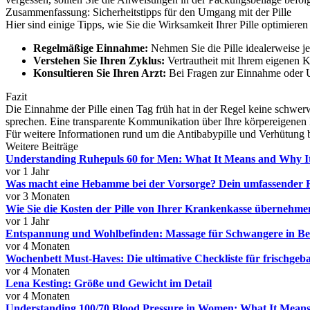
Zusammenfassung: Sicherheitstipps für den Umgang mit der Pille
Hier sind einige Tipps, wie Sie die Wirksamkeit Ihrer Pille optimiere
Regelmäßige Einnahme:
Nehmen Sie die Pille idealerweise j
Verstehen Sie Ihren Zyklus:
Vertrautheit mit Ihrem eigenen 
Konsultieren Sie Ihren Arzt:
Bei Fragen zur Einnahme oder U
Fazit
Die Einnahme der Pille einen Tag früh hat in der Regel keine schwer
sprechen. Eine transparente Kommunikation über Ihre körpereigenen 
Für weitere Informationen rund um die Antibabypille und Verhütung
Weitere Beiträge
Understanding Ruhepuls 60 for Men: What It Means and Why I
vor 1 Jahr
Was macht eine Hebamme bei der Vorsorge? Dein umfassender 
vor 3 Monaten
Wie Sie die Kosten der Pille von Ihrer Krankenkasse übernehme
vor 1 Jahr
Entspannung und Wohlbefinden: Massage für Schwangere in Ber
vor 4 Monaten
Wochenbett Must-Haves: Die ultimative Checkliste für frischg
vor 4 Monaten
Lena Kesting: Größe und Gewicht im Detail
vor 4 Monaten
Understanding 100/70 Blood Pressure in Women: What It Mean