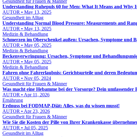
Gesundheit für Frauen & Männer
Understanding Ruhepuls 60 for Men: What It Means and Why I
AUTOR • May 13, 2025
Gesundheit im Alltag
Understanding Normal Blood Pressure: Measurements and Ran
AUTOR • May 13, 2025
Medizin & Behandlung
Schmerzen im Oberschenkel außen: Ursachen, Symptome und 
AUTOR • May 05, 2025
Medizin & Behandlung
Beckenverwringung: Ursachen, Symptome und Behandlungsmög
AUTOR • May 05, 2025
Medizin & Behandlung
Fahren ohne Fahrerlaubnis: Gerichtsurteile und deren Bedeutu
AUTOR • Nov 05, 2024
Gesundheit für Frauen & Männer
Was macht eine Hebamme bei der Vorsorge? Dein umfassender 
AUTOR • Apr 11, 2026
Ernährung
Erdnuss bei FODMAP-Diät: Alles, was du wissen musst!
AUTOR • Apr 23, 2026
Gesundheit für Frauen & Männer
Wie Sie die Kosten der Pille von Ihrer Krankenkasse übernehme
AUTOR • Jul 05, 2025
Gesundheit im Alltag