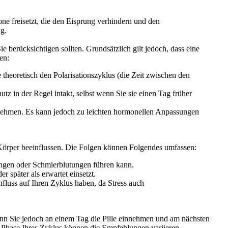
one freisetzt, die den Eisprung verhindern und den
ag.
 berücksichtigen sollten. Grundsätzlich gilt jedoch, dass eine
en:
 theoretisch den Polarisationszyklus (die Zeit zwischen den
 in der Regel intakt, selbst wenn Sie sie einen Tag früher
nnehmen. Es kann jedoch zu leichten hormonellen Anpassungen
Körper beeinflussen. Die Folgen können Folgendes umfassen:
ngen oder Schmierblutungen führen kann.
 später als erwartet einsetzt.
fluss auf Ihren Zyklus haben, da Stress auch
enn Sie jedoch an einem Tag die Pille einnehmen und am nächsten
r Phase Ihres Zyklus können die Empfehlungen variieren.