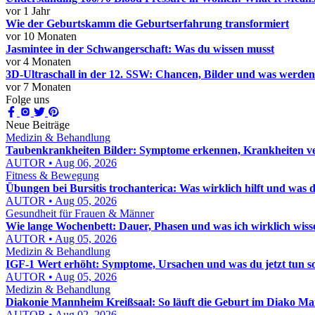
vor 1 Jahr
Wie der Geburtskamm die Geburtserfahrung transformiert
vor 10 Monaten
Jasmintee in der Schwangerschaft: Was du wissen musst
vor 4 Monaten
3D-Ultraschall in der 12. SSW: Chancen, Bilder und was werdend
vor 7 Monaten
Folge uns
Neue Beiträge
Medizin & Behandlung
Taubenkrankheiten Bilder: Symptome erkennen, Krankheiten ver
AUTOR • Aug 06, 2026
Fitness & Bewegung
Übungen bei Bursitis trochanterica: Was wirklich hilft und was d
AUTOR • Aug 05, 2026
Gesundheit für Frauen & Männer
Wie lange Wochenbett: Dauer, Phasen und was ich wirklich wis
AUTOR • Aug 05, 2026
Medizin & Behandlung
IGF-1 Wert erhöht: Symptome, Ursachen und was du jetzt tun sol
AUTOR • Aug 05, 2026
Medizin & Behandlung
Diakonie Mannheim Kreißsaal: So läuft die Geburt im Diako M
AUTOR • Aug 02, 2026