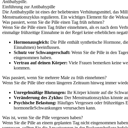
Antibabypille.
Einführung zur Antibabypille
Die Antibabypille ist eines der beliebtesten Verhütungsmittel, das M
Menstruationszyklus regulieren. Ein wichtiges Element für die Wirksa
Was passiert, wenn Sie die Pille einen Tag früh nehmen?
Wenn Sie die Pille einen Tag früher einnehmen, als es nach dem Verhü
einmalige frühzeitige Einnahme in der Regel keine erheblichen negativ
Hormonausgleich:
Die Pille enthält synthetische Hormone, die
Einnahmen) beeinflussen.
Schutz vor Schwangerschaft:
Wenn Sie die Pille in den Tagen
eingenommen haben.
Vertrau auf deinen Körper:
Viele Frauen bemerken keine wes
kommen.
Was passiert, wenn Sie mehrere Male zu früh einnehmen?
Wenn Sie die Pille über einen längeren Zeitraum hinweg immer wied
Unregelmäßige Blutungen:
Ihr Körper könnte auf die Schwa
Veränderung des Zyklus:
Der Menstruationszyklus könnte aus 
Psychische Belastung:
Häufiges Vergessen oder frühzeitiges E
hormonelleSchwankungen verursachen kann.
Was ist, wenn Sie die Pille vergessen haben?
Wenn Sie die Pille an einem geplanten Tag nicht eingenommen haben, 
vergessen, sollten Sie die Anweisungen in der Packungsbeilage befol