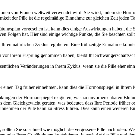
illionen von Frauen weltweit verwendet wird. Sie wirkt, indem sie Horm
mkeit der Pille ist die regelmäßige Einnahme zur gleichen Zeit jeden T
tungsplan vorgesehen ist, kann dies einige Auswirkungen haben, die Sie
en Folgen hat. Hier sind einige wichtige Punkte, die Sie beachten sollt
 Ihren natürlichen Zyklus regulieren. Eine frühzeitige Einnahme könnte
 vor Ihrem Eisprung genommen haben, bleibt Ihr Schwangerschaftsschutz
entlichen Veränderungen in ihrem Zyklus, wenn sie die Pille eher ei
er einen Tag früher einnehmen, kann dies die Hormonspiegel in Ihrem 
nkungen der Hormonspiegel reagieren, was zu unvorhersehbaren Blutu
dem Gleichgewicht geraten, was bedeutet, dass Ihre Periode früher oder
innehmen der Pille kann zu Stress führen. Dies kann einen weiteren Ein
sollten Sie so schnell wie möglich die vergessene Pille nachholen. W
gen oder Ihren Gynäkologen kontaktieren. Je nach Art der Pille und de