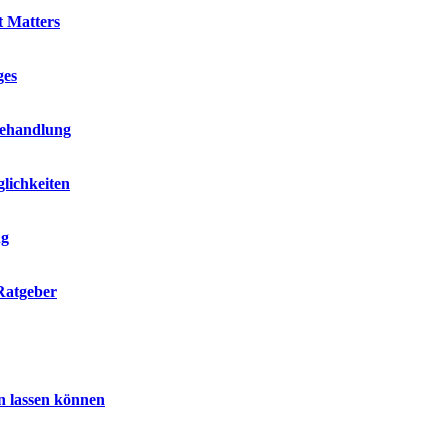
t Matters
ges
Behandlung
lichkeiten
ng
Ratgeber
n lassen können