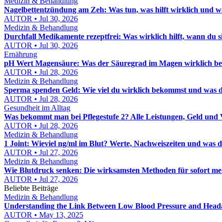
Medizin & Behandlung
Nagelbettentzündung am Zeh: Was tun, was hilft wirklich und wa
AUTOR • Jul 30, 2026
Medizin & Behandlung
Durchfall Medikamente rezeptfrei: Was wirklich hilft, wann du
AUTOR • Jul 30, 2026
Ernährung
pH Wert Magensäure: Was der Säuregrad im Magen wirklich be
AUTOR • Jul 28, 2026
Medizin & Behandlung
Sperma spenden Geld: Wie viel du wirklich bekommst und was d
AUTOR • Jul 28, 2026
Gesundheit im Alltag
Was bekommt man bei Pflegestufe 2? Alle Leistungen, Geld und 
AUTOR • Jul 28, 2026
Medizin & Behandlung
1 Joint: Wieviel ng/ml im Blut? Werte, Nachweiszeiten und was d
AUTOR • Jul 27, 2026
Medizin & Behandlung
Wie Blutdruck senken: Die wirksamsten Methoden für sofort me
AUTOR • Jul 27, 2026
Beliebte Beiträge
Medizin & Behandlung
Understanding the Link Between Low Blood Pressure and Head
AUTOR • May 13, 2025