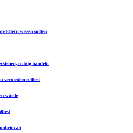
e Eltern wissen sollten
stehen, richtig handeln
u vermeiden solltest
sen würde
ltest
annheim ab