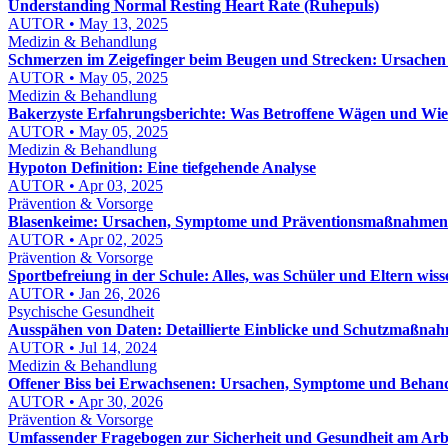
Understanding Normal Resting Heart Rate (Ruhepuls)
AUTOR • May 13, 2025
Medizin & Behandlung
Schmerzen im Zeigefinger beim Beugen und Strecken: Ursache
AUTOR • May 05, 2025
Medizin & Behandlung
Bakerzyste Erfahrungsberichte: Was Betroffene Wägen und Wi
AUTOR • May 05, 2025
Medizin & Behandlung
Hypoton Definition: Eine tiefgehende Analyse
AUTOR • Apr 03, 2025
Prävention & Vorsorge
Blasenkeime: Ursachen, Symptome und Präventionsmaßnahmen
AUTOR • Apr 02, 2025
Prävention & Vorsorge
Sportbefreiung in der Schule: Alles, was Schüler und Eltern wis
AUTOR • Jan 26, 2026
Psychische Gesundheit
Ausspähen von Daten: Detaillierte Einblicke und Schutzmaßna
AUTOR • Jul 14, 2024
Medizin & Behandlung
Offener Biss bei Erwachsenen: Ursachen, Symptome und Behan
AUTOR • Apr 30, 2026
Prävention & Vorsorge
Umfassender Fragebogen zur Sicherheit und Gesundheit am Arbei