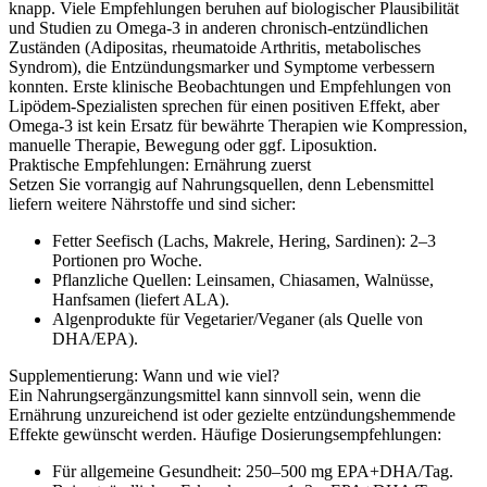
knapp. Viele Empfehlungen beruhen auf biologischer Plausibilität
und Studien zu Omega‑3 in anderen chronisch‑entzündlichen
Zuständen (Adipositas, rheumatoide Arthritis, metabolisches
Syndrom), die Entzündungsmarker und Symptome verbessern
konnten. Erste klinische Beobachtungen und Empfehlungen von
Lipödem‑Spezialisten sprechen für einen positiven Effekt, aber
Omega‑3 ist kein Ersatz für bewährte Therapien wie Kompression,
manuelle Therapie, Bewegung oder ggf. Liposuktion.
Praktische Empfehlungen: Ernährung zuerst
Setzen Sie vorrangig auf Nahrungsquellen, denn Lebensmittel
liefern weitere Nährstoffe und sind sicher:
Fetter Seefisch (Lachs, Makrele, Hering, Sardinen): 2–3
Portionen pro Woche.
Pflanzliche Quellen: Leinsamen, Chiasamen, Walnüsse,
Hanfsamen (liefert ALA).
Algenprodukte für Vegetarier/Veganer (als Quelle von
DHA/EPA).
Supplementierung: Wann und wie viel?
Ein Nahrungsergänzungsmittel kann sinnvoll sein, wenn die
Ernährung unzureichend ist oder gezielte entzündungshemmende
Effekte gewünscht werden. Häufige Dosierungsempfehlungen:
Für allgemeine Gesundheit: 250–500 mg EPA+DHA/Tag.