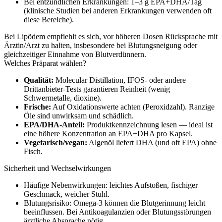
Bei entzündlichen Erkrankungen: 1–3 g EPA+DHA/Tag
(klinische Studien bei anderen Erkrankungen verwenden oft
diese Bereiche).
Bei Lipödem empfiehlt es sich, vor höheren Dosen Rücksprache mit
Ärztin/Arzt zu halten, insbesondere bei Blutungsneigung oder
gleichzeitiger Einnahme von Blutverdünnern.
Welches Präparat wählen?
Qualität:
Molecular Distillation, IFOS‑ oder andere
Drittanbieter‑Tests garantieren Reinheit (wenig
Schwermetalle, dioxine).
Frische:
Auf Oxidationswerte achten (Peroxidzahl). Ranzige
Öle sind unwirksam und schädlich.
EPA/DHA‑Anteil:
Produktkennzeichnung lesen — ideal ist
eine höhere Konzentration an EPA+DHA pro Kapsel.
Vegetarisch/vegan:
Algenöl liefert DHA (und oft EPA) ohne
Fisch.
Sicherheit und Wechselwirkungen
Häufige Nebenwirkungen: leichtes Aufstoßen, fischiger
Geschmack, weicher Stuhl.
Blutungsrisiko: Omega‑3 können die Blutgerinnung leicht
beeinflussen. Bei Antikoagulanzien oder Blutungsstörungen
ärztliche Absprache nötig.