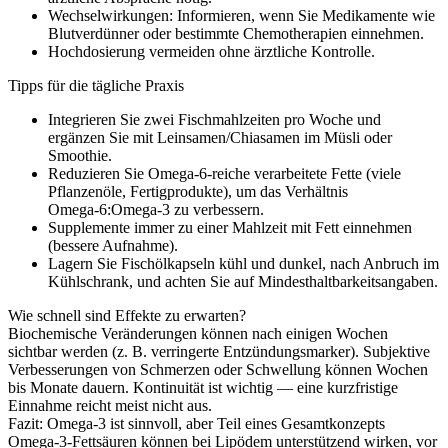
Wechselwirkungen: Informieren, wenn Sie Medikamente wie
Blutverdünner oder bestimmte Chemotherapien einnehmen.
Hochdosierung vermeiden ohne ärztliche Kontrolle.
Tipps für die tägliche Praxis
Integrieren Sie zwei Fischmahlzeiten pro Woche und
ergänzen Sie mit Leinsamen/Chiasamen im Müsli oder
Smoothie.
Reduzieren Sie Omega‑6‑reiche verarbeitete Fette (viele
Pflanzenöle, Fertigprodukte), um das Verhältnis
Omega‑6:Omega‑3 zu verbessern.
Supplemente immer zu einer Mahlzeit mit Fett einnehmen
(bessere Aufnahme).
Lagern Sie Fischölkapseln kühl und dunkel, nach Anbruch im
Kühlschrank, und achten Sie auf Mindesthaltbarkeitsangaben.
Wie schnell sind Effekte zu erwarten?
Biochemische Veränderungen können nach einigen Wochen
sichtbar werden (z. B. verringerte Entzündungsmarker). Subjektive
Verbesserungen von Schmerzen oder Schwellung können Wochen
bis Monate dauern. Kontinuität ist wichtig — eine kurzfristige
Einnahme reicht meist nicht aus.
Fazit: Omega‑3 ist sinnvoll, aber Teil eines Gesamtkonzepts
Omega‑3‑Fettsäuren können bei Lipödem unterstützend wirken, vor