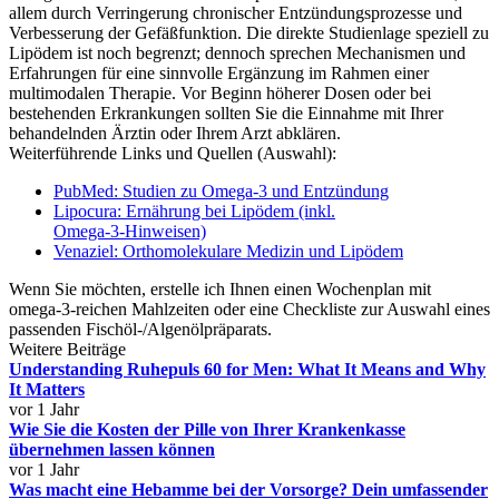
allem durch Verringerung chronischer Entzündungsprozesse und
Verbesserung der Gefäßfunktion. Die direkte Studienlage speziell zu
Lipödem ist noch begrenzt; dennoch sprechen Mechanismen und
Erfahrungen für eine sinnvolle Ergänzung im Rahmen einer
multimodalen Therapie. Vor Beginn höherer Dosen oder bei
bestehenden Erkrankungen sollten Sie die Einnahme mit Ihrer
behandelnden Ärztin oder Ihrem Arzt abklären.
Weiterführende Links und Quellen (Auswahl):
PubMed: Studien zu Omega‑3 und Entzündung
Lipocura: Ernährung bei Lipödem (inkl.
Omega‑3‑Hinweisen)
Venaziel: Orthomolekulare Medizin und Lipödem
Wenn Sie möchten, erstelle ich Ihnen einen Wochenplan mit
omega‑3‑reichen Mahlzeiten oder eine Checkliste zur Auswahl eines
passenden Fischöl‑/Algenölpräparats.
Weitere Beiträge
Understanding Ruhepuls 60 for Men: What It Means and Why
It Matters
vor 1 Jahr
Wie Sie die Kosten der Pille von Ihrer Krankenkasse
übernehmen lassen können
vor 1 Jahr
Was macht eine Hebamme bei der Vorsorge? Dein umfassender