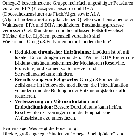
Omega‑3 bezeichnet eine Gruppe mehrfach ungesättigter Fettsäuren,
vor allem EPA (Eicosapentaensäure) und DHA
(Docosahexaensäure) aus Fisch/Algen sowie ALA
(Alpha‑Linolensäure) aus pflanzlichen Quellen wie Leinsamen oder
Walnüssen. EPA und DHA modifizieren Entzündungsprozesse,
verbessern Gefäßfunktionen und beeinflussen Fettstoffwechsel —
Effekte, die bei Lipödem potenziell vorteilhaft sind.
Wie können Omega‑3‑Fettsäuren beim Lipödem helfen?
Reduktion chronischer Entzündung:
Lipödem ist oft mit
lokalen Entzündungen verbunden. EPA und DHA fördern die
Bildung entzündungshemmender Mediatoren (Resolvine,
Protectine) und können so Schmerzen und
Schwellungsneigung mindern.
Beeinflussung von Fettgewebe:
Omega‑3 können die
Zellsignale im Fettgewebe modulieren, die Fettzellfunktion
verändern und die Bildung neuer Entzündungsbotenstoffe
reduzieren.
Verbesserung von Mikrozirkulation und
Endothelfunktion:
Bessere Durchblutung kann helfen,
Beschwerden zu verringern und die lymphatische
Abflussleistung zu unterstützen.
Evidenzlage: Was zeigt die Forschung?
Direkte, groß angelegte Studien zu "omega 3 bei lipödem" sind