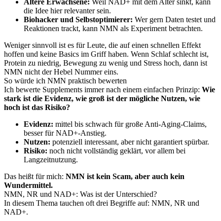
Ältere Erwachsene:
Weil NAD+ mit dem Alter sinkt, kann
die Idee hier relevanter sein.
Biohacker und Selbstoptimierer:
Wer gern Daten testet und
Reaktionen trackt, kann NMN als Experiment betrachten.
Weniger sinnvoll ist es für Leute, die auf einen schnellen Effekt
hoffen und keine Basics im Griff haben. Wenn Schlaf schlecht ist,
Protein zu niedrig, Bewegung zu wenig und Stress hoch, dann ist
NMN nicht der Hebel Nummer eins.
So würde ich NMN praktisch bewerten
Ich bewerte Supplements immer nach einem einfachen Prinzip:
Wie
stark ist die Evidenz, wie groß ist der mögliche Nutzen, wie
hoch ist das Risiko?
Evidenz:
mittel bis schwach für große Anti-Aging-Claims,
besser für NAD+-Anstieg.
Nutzen:
potenziell interessant, aber nicht garantiert spürbar.
Risiko:
noch nicht vollständig geklärt, vor allem bei
Langzeitnutzung.
Das heißt für mich:
NMN ist kein Scam, aber auch kein
Wundermittel.
NMN, NR und NAD+: Was ist der Unterschied?
In diesem Thema tauchen oft drei Begriffe auf: NMN, NR und
NAD+.