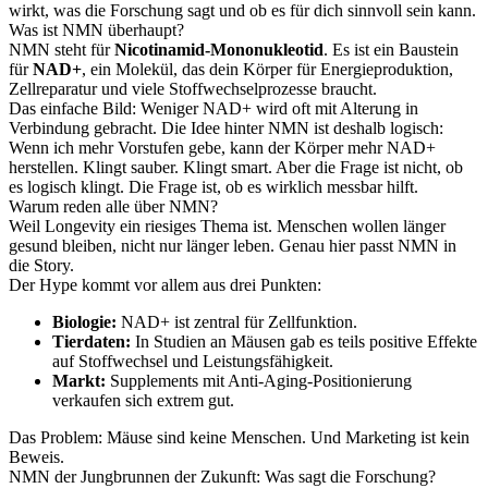
wirkt, was die Forschung sagt und ob es für dich sinnvoll sein kann.
Was ist NMN überhaupt?
NMN steht für
Nicotinamid-Mononukleotid
. Es ist ein Baustein
für
NAD+
, ein Molekül, das dein Körper für Energieproduktion,
Zellreparatur und viele Stoffwechselprozesse braucht.
Das einfache Bild: Weniger NAD+ wird oft mit Alterung in
Verbindung gebracht. Die Idee hinter NMN ist deshalb logisch:
Wenn ich mehr Vorstufen gebe, kann der Körper mehr NAD+
herstellen. Klingt sauber. Klingt smart. Aber die Frage ist nicht, ob
es logisch klingt. Die Frage ist, ob es wirklich messbar hilft.
Warum reden alle über NMN?
Weil Longevity ein riesiges Thema ist. Menschen wollen länger
gesund bleiben, nicht nur länger leben. Genau hier passt NMN in
die Story.
Der Hype kommt vor allem aus drei Punkten:
Biologie:
NAD+ ist zentral für Zellfunktion.
Tierdaten:
In Studien an Mäusen gab es teils positive Effekte
auf Stoffwechsel und Leistungsfähigkeit.
Markt:
Supplements mit Anti-Aging-Positionierung
verkaufen sich extrem gut.
Das Problem: Mäuse sind keine Menschen. Und Marketing ist kein
Beweis.
NMN der Jungbrunnen der Zukunft: Was sagt die Forschung?