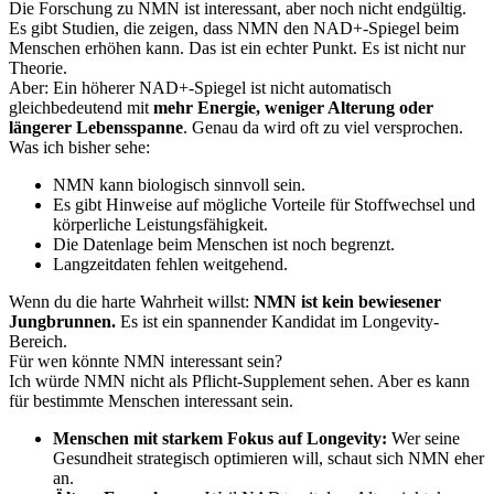
Die Forschung zu NMN ist interessant, aber noch nicht endgültig.
Es gibt Studien, die zeigen, dass NMN den NAD+-Spiegel beim
Menschen erhöhen kann. Das ist ein echter Punkt. Es ist nicht nur
Theorie.
Aber: Ein höherer NAD+-Spiegel ist nicht automatisch
gleichbedeutend mit
mehr Energie, weniger Alterung oder
längerer Lebensspanne
. Genau da wird oft zu viel versprochen.
Was ich bisher sehe:
NMN kann biologisch sinnvoll sein.
Es gibt Hinweise auf mögliche Vorteile für Stoffwechsel und
körperliche Leistungsfähigkeit.
Die Datenlage beim Menschen ist noch begrenzt.
Langzeitdaten fehlen weitgehend.
Wenn du die harte Wahrheit willst:
NMN ist kein bewiesener
Jungbrunnen.
Es ist ein spannender Kandidat im Longevity-
Bereich.
Für wen könnte NMN interessant sein?
Ich würde NMN nicht als Pflicht-Supplement sehen. Aber es kann
für bestimmte Menschen interessant sein.
Menschen mit starkem Fokus auf Longevity:
Wer seine
Gesundheit strategisch optimieren will, schaut sich NMN eher
an.