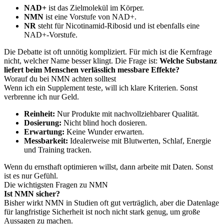
NAD+
ist das Zielmolekül im Körper.
NMN
ist eine Vorstufe von NAD+.
NR
steht für Nicotinamid-Ribosid und ist ebenfalls eine
NAD+-Vorstufe.
Die Debatte ist oft unnötig kompliziert. Für mich ist die Kernfrage
nicht, welcher Name besser klingt. Die Frage ist:
Welche Substanz
liefert beim Menschen verlässlich messbare Effekte?
Worauf du bei NMN achten solltest
Wenn ich ein Supplement teste, will ich klare Kriterien. Sonst
verbrenne ich nur Geld.
Reinheit:
Nur Produkte mit nachvollziehbarer Qualität.
Dosierung:
Nicht blind hoch dosieren.
Erwartung:
Keine Wunder erwarten.
Messbarkeit:
Idealerweise mit Blutwerten, Schlaf, Energie
und Training tracken.
Wenn du ernsthaft optimieren willst, dann arbeite mit Daten. Sonst
ist es nur Gefühl.
Die wichtigsten Fragen zu NMN
Ist NMN sicher?
Bisher wirkt NMN in Studien oft gut verträglich, aber die Datenlage
für langfristige Sicherheit ist noch nicht stark genug, um große
Aussagen zu machen.