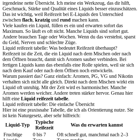
irgendeine nette Übersicht. Ich meine ein Werkzeug, das dir hilft,
Geschmack, Stärke und Qualität eines Liquids besser einzuschätzen.
Das ist wichtig, weil Reifezeit bei E-Liquids den Unterschied
zwischen
flach
,
kratzig
und
rund
machen kann.
Viele kaufen ein Liquid, füllen es ein und erwarten sofort das
Maximum. So läuft es oft nicht. Manche Liquids sind sofort gut.
Andere brauchen Tage oder Wochen. Wenn du das verstehst, sparst
du Geld, Nerven und schlechte Züge.
Liquid reifezeit tabelle: Was bedeutet Reifezeit überhaupt?
Reifezeit ist die Zeit, die ein Liquid nach dem Mischen oder nach
dem Öffnen braucht, damit sich Aromen sauber verbinden. Bei
fertigen Liquids kann das ebenfalls eine Rolle spielen, weil sie sich
nach dem Kauf oder nach dem Öffnen noch entwickeln.
Warum passiert das? Ganz einfach: Aromen, PG, VG und Nikotin
verhalten sich nicht alle gleich. Direkt nach dem Mischen wirkt ein
Liquid oft unruhig. Mit der Zeit wird es harmonischer. Manche
Aromen werden weicher. Andere treten stärker hervor. Genau hier
hilft eine
Liquid reifezeit tabelle
.
Liquid reifezeit tabelle: Die einfache Übersicht
Hier ist eine praxisnahe Tabelle, die ich als Orientierung nutze. Sie
ist kein Naturgesetz, aber sehr hilfreich:
Typische
Liquid-Typ
Was du erwarten kannst
Reifezeit
Fruchtige
0 bis 7
Oft schnell gut, manchmal nach 2–3