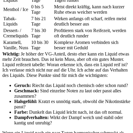
Liquids
Tage
Tagen runder
0 bis 5
Meist direkt kräftig, kann nach kurzer
Menthol / Ice
Tage
Ruhe etwas weicher werden
Tabak-
7 bis 21
Wirken anfangs oft scharf, reifen meist
Liquids
Tage
deutlich besser aus
Dessert- /
7 bis 30
Profitieren stark von Reifezeit, werden
Cremeliquids
Tage
oft deutlich runder
Karamell,
10 bis 30
Komplexe Aromen verbinden sich
Vanille, Nuss
Tage
besser mit Geduld
Wichtig:
Je höher der VG-Anteil, desto eher kann ein Liquid etwas
mehr Zeit brauchen. Das ist kein Muss, aber oft ein gutes Muster.
Liquid reifezeit tabelle: Woran erkenne ich, dass ein Liquid reif ist?
Ich verlasse mich nicht nur auf die Uhr. Ich achte auf das Verhalten
des Liquids. Diese Punkte sind für mich die wichtigsten:
Geruch:
Riecht das Liquid noch chemisch oder schon rund?
Geschmack:
Sind einzelne Noten zu laut oder passt alles
zusammen?
Halsgefühl:
Kratzt es unnötig stark, obwohl die Nikotinstärke
passt?
Farbe:
Dunkelt das Liquid leicht nach, ist das oft normal.
Dampfverhalten:
Wirkt der Dampf weich und stabil oder
kantig und unruhig?
Wenn ein Liquid nach ein paar Tagen harmonischer schmeckt als