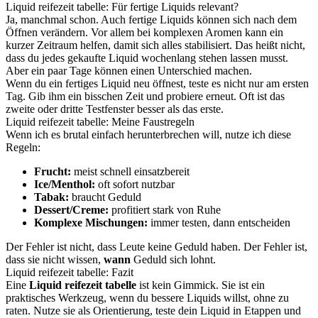
Liquid reifezeit tabelle: Für fertige Liquids relevant?
Ja, manchmal schon. Auch fertige Liquids können sich nach dem
Öffnen verändern. Vor allem bei komplexen Aromen kann ein
kurzer Zeitraum helfen, damit sich alles stabilisiert. Das heißt nicht,
dass du jedes gekaufte Liquid wochenlang stehen lassen musst.
Aber ein paar Tage können einen Unterschied machen.
Wenn du ein fertiges Liquid neu öffnest, teste es nicht nur am ersten
Tag. Gib ihm ein bisschen Zeit und probiere erneut. Oft ist das
zweite oder dritte Testfenster besser als das erste.
Liquid reifezeit tabelle: Meine Faustregeln
Wenn ich es brutal einfach herunterbrechen will, nutze ich diese
Regeln:
Frucht:
meist schnell einsatzbereit
Ice/Menthol:
oft sofort nutzbar
Tabak:
braucht Geduld
Dessert/Creme:
profitiert stark von Ruhe
Komplexe Mischungen:
immer testen, dann entscheiden
Der Fehler ist nicht, dass Leute keine Geduld haben. Der Fehler ist,
dass sie nicht wissen,
wann
Geduld sich lohnt.
Liquid reifezeit tabelle: Fazit
Eine
Liquid reifezeit tabelle
ist kein Gimmick. Sie ist ein
praktisches Werkzeug, wenn du bessere Liquids willst, ohne zu
raten. Nutze sie als Orientierung, teste dein Liquid in Etappen und