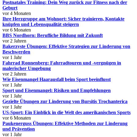
Postnatales Training: Dein Weg zurück zur Fitness nach der
Geburt
vor 4 Monaten
Ihre Herzgruppe am Wohnort: Sicher trainieren, Kontakte
knüpfen und Lebensqualität steigern
vor 6 Monaten
BBS Nordhorn: Berufliche Bildung mit Zukunft
vor 2 Jahren
Bakerzyste Übungen: Effektive Strategien zur Linderung von
Beschwerden
vor 1 Jahr
Fahrrad Ronnenberg: Fahrradtouren und -vergnügen in
malerischer Umgebung
vor 2 Jahren
Wie Eisenmangel Haarausfall beim Sport beeinflusst
vor 1 Jahr
Sport und Eisenmangel: Risiken und Empfehlungen
vor 1 Jahr
Gezielte Übungen zur Linderung von Bursitis Trochanterica
vor 1 Jahr
US-Sport: Ein Einblick in die Welt des amerikanischen Sports
vor 6 Monaten
Paukenerguss Übungen: Effektive Methoden zur Linderung
und Prävention
vor 1 Jahr