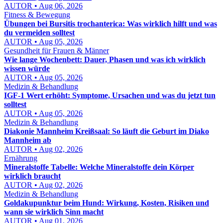
AUTOR • Aug 06, 2026
Fitness & Bewegung
Übungen bei Bursitis trochanterica: Was wirklich hilft und was
du vermeiden solltest
AUTOR • Aug 05, 2026
Gesundheit für Frauen & Männer
Wie lange Wochenbett: Dauer, Phasen und was ich wirklich
wissen würde
AUTOR • Aug 05, 2026
Medizin & Behandlung
IGF-1 Wert erhöht: Symptome, Ursachen und was du jetzt tun
solltest
AUTOR • Aug 05, 2026
Medizin & Behandlung
Diakonie Mannheim Kreißsaal: So läuft die Geburt im Diako
Mannheim ab
AUTOR • Aug 02, 2026
Ernährung
Mineralstoffe Tabelle: Welche Mineralstoffe dein Körper
wirklich braucht
AUTOR • Aug 02, 2026
Medizin & Behandlung
Goldakupunktur beim Hund: Wirkung, Kosten, Risiken und
wann sie wirklich Sinn macht
AUTOR • Aug 01, 2026