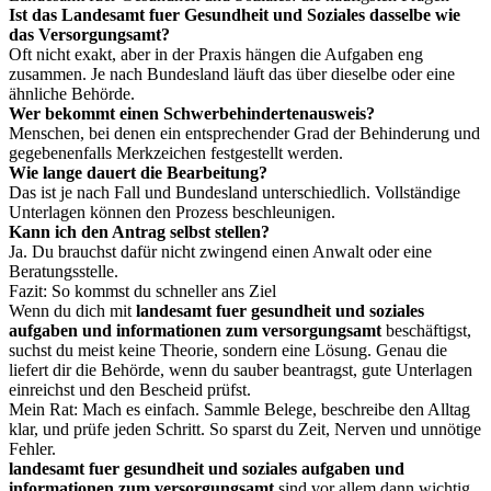
Ist das Landesamt fuer Gesundheit und Soziales dasselbe wie
das Versorgungsamt?
Oft nicht exakt, aber in der Praxis hängen die Aufgaben eng
zusammen. Je nach Bundesland läuft das über dieselbe oder eine
ähnliche Behörde.
Wer bekommt einen Schwerbehindertenausweis?
Menschen, bei denen ein entsprechender Grad der Behinderung und
gegebenenfalls Merkzeichen festgestellt werden.
Wie lange dauert die Bearbeitung?
Das ist je nach Fall und Bundesland unterschiedlich. Vollständige
Unterlagen können den Prozess beschleunigen.
Kann ich den Antrag selbst stellen?
Ja. Du brauchst dafür nicht zwingend einen Anwalt oder eine
Beratungsstelle.
Fazit: So kommst du schneller ans Ziel
Wenn du dich mit
landesamt fuer gesundheit und soziales
aufgaben und informationen zum versorgungsamt
beschäftigst,
suchst du meist keine Theorie, sondern eine Lösung. Genau die
liefert dir die Behörde, wenn du sauber beantragst, gute Unterlagen
einreichst und den Bescheid prüfst.
Mein Rat: Mach es einfach. Sammle Belege, beschreibe den Alltag
klar, und prüfe jeden Schritt. So sparst du Zeit, Nerven und unnötige
Fehler.
landesamt fuer gesundheit und soziales aufgaben und
informationen zum versorgungsamt
sind vor allem dann wichtig,