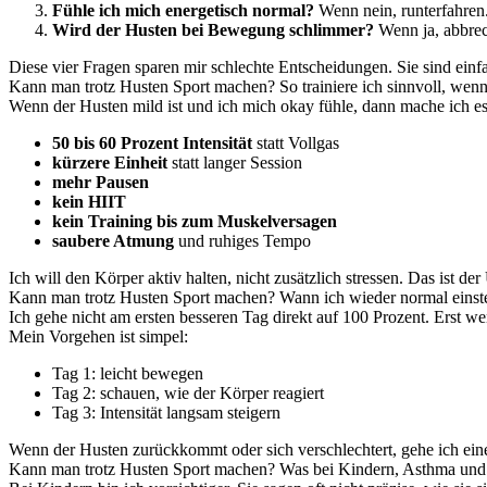
Fühle ich mich energetisch normal?
Wenn nein, runterfahren
Wird der Husten bei Bewegung schlimmer?
Wenn ja, abbre
Diese vier Fragen sparen mir schlechte Entscheidungen. Sie sind einf
Kann man trotz Husten Sport machen? So trainiere ich sinnvoll, wenn
Wenn der Husten mild ist und ich mich okay fühle, dann mache ich es
50 bis 60 Prozent Intensität
statt Vollgas
kürzere Einheit
statt langer Session
mehr Pausen
kein HIIT
kein Training bis zum Muskelversagen
saubere Atmung
und ruhiges Tempo
Ich will den Körper aktiv halten, nicht zusätzlich stressen. Das ist
Kann man trotz Husten Sport machen? Wann ich wieder normal einst
Ich gehe nicht am ersten besseren Tag direkt auf 100 Prozent. Erst w
Mein Vorgehen ist simpel:
Tag 1: leicht bewegen
Tag 2: schauen, wie der Körper reagiert
Tag 3: Intensität langsam steigern
Wenn der Husten zurückkommt oder sich verschlechtert, gehe ich einen
Kann man trotz Husten Sport machen? Was bei Kindern, Asthma und 