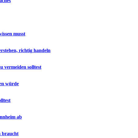
aches
wissen musst
stehen, richtig handeln
u vermeiden solltest
sen würde
ltest
annheim ab
h braucht