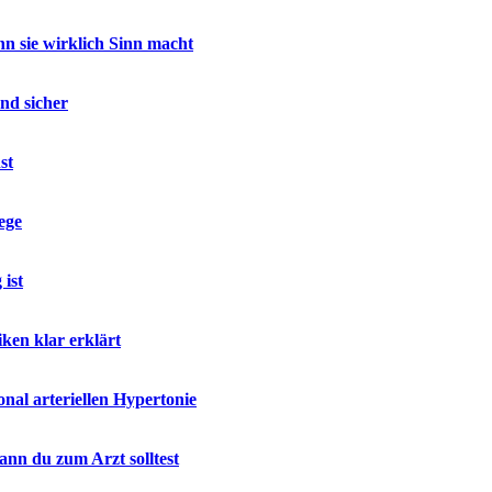
 sie wirklich Sinn macht
nd sicher
st
ege
ist
ken klar erklärt
al arteriellen Hypertonie
nn du zum Arzt solltest