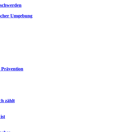
eschwerden
ischer Umgebung
 Prävention
ch zählt
ist