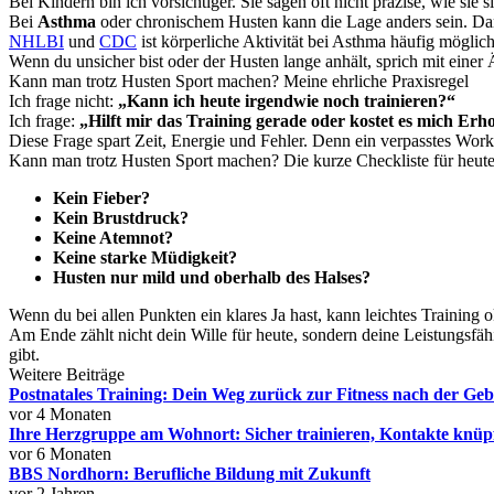
Bei Kindern bin ich vorsichtiger. Sie sagen oft nicht präzise, wie sie 
Bei
Asthma
oder chronischem Husten kann die Lage anders sein. Dann
NHLBI
und
CDC
ist körperliche Aktivität bei Asthma häufig möglich
Wenn du unsicher bist oder der Husten lange anhält, sprich mit einer 
Kann man trotz Husten Sport machen? Meine ehrliche Praxisregel
Ich frage nicht:
„Kann ich heute irgendwie noch trainieren?“
Ich frage:
„Hilft mir das Training gerade oder kostet es mich Erh
Diese Frage spart Zeit, Energie und Fehler. Denn ein verpasstes Worko
Kann man trotz Husten Sport machen? Die kurze Checkliste für heut
Kein Fieber?
Kein Brustdruck?
Keine Atemnot?
Keine starke Müdigkeit?
Husten nur mild und oberhalb des Halses?
Wenn du bei allen Punkten ein klares Ja hast, kann leichtes Training 
Am Ende zählt nicht dein Wille für heute, sondern deine Leistungsfä
gibt.
Weitere Beiträge
Postnatales Training: Dein Weg zurück zur Fitness nach der Geb
vor 4 Monaten
Ihre Herzgruppe am Wohnort: Sicher trainieren, Kontakte knüpf
vor 6 Monaten
BBS Nordhorn: Berufliche Bildung mit Zukunft
vor 2 Jahren