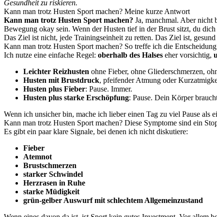
Gesundheit zu riskieren.
Kann man trotz Husten Sport machen? Meine kurze Antwort
Kann man trotz Husten Sport machen?
Ja, manchmal. Aber nicht b
Bewegung okay sein. Wenn der Husten tief in der Brust sitzt, du dich 
Das Ziel ist nicht, jede Trainingseinheit zu retten. Das Ziel ist, ge
Kann man trotz Husten Sport machen? So treffe ich die Entscheidung
Ich nutze eine einfache Regel:
oberhalb des Halses
eher vorsichtig,
u
Leichter Reizhusten
ohne Fieber, ohne Gliederschmerzen, ohne
Husten mit Brustdruck
, pfeifender Atmung oder Kurzatmigkei
Husten plus Fieber
: Pause. Immer.
Husten plus starke Erschöpfung
: Pause. Dein Körper braucht
Wenn ich unsicher bin, mache ich lieber einen Tag zu viel Pause als ei
Kann man trotz Husten Sport machen? Diese Symptome sind ein Stop
Es gibt ein paar klare Signale, bei denen ich nicht diskutiere:
Fieber
Atemnot
Brustschmerzen
starker Schwindel
Herzrasen in Ruhe
starke Müdigkeit
grün-gelber Auswurf mit schlechtem Allgemeinzustand
Wenn eines davon da ist, ist Sport kein gutes Investment. Vor allem be