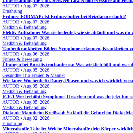
Understanding the Link Between Low Blood Pressure and Head
AUTOR • Aug 07, 2026
Ernährung
Erdnuss FODMAP: Ist Erdnussbutter bei Reizdarm erlaubt?
AUTOR • Aug 07, 2026
Medizin & Behandlung
Elektiv Aufnahme: Was sie bedeutet, wie sie abläuft und was du 
AUTOR • Aug 07, 2026
Medizin & Behandlung
Taubenkrankheiten Bilder: Symptome erkennen, Krankheiten ver
AUTOR • Aug 06, 2026
Fitness & Bewegung
Übungen bei Bursitis trochanterica: Was wirklich hilft und was d
AUTOR • Aug 05, 2026
Gesundheit für Frauen & Männer
Wie lange Wochenbett: Dauer, Phasen und was ich wirklich wis
AUTOR • Aug 05, 2026
Medizin & Behandlung
IGF-1 Wert erhöht: Symptome, Ursachen und was du jetzt tun sol
AUTOR • Aug 05, 2026
Medizin & Behandlung
Diakonie Mannheim Kreißsaal: So läuft die Geburt im Diako M
AUTOR • Aug 02, 2026
Ernährung
Mineralstoffe Tabelle: Welche Mineralstoffe dein Körper wirklic