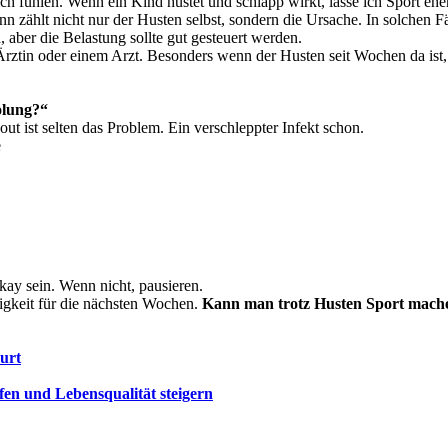
sich fühlen. Wenn ein Kind hustet und schlapp wirkt, lasse ich Sport eher
 zählt nicht nur der Husten selbst, sondern die Ursache. In solchen F
, aber die Belastung sollte gut gesteuert werden.
Ärztin oder einem Arzt. Besonders wenn der Husten seit Wochen da ist, 
olung?“
ut ist selten das Problem. Ein verschleppter Infekt schon.
e
okay sein. Wenn nicht, pausieren.
higkeit für die nächsten Wochen.
Kann man trotz Husten Sport mach
urt
en und Lebensqualität steigern