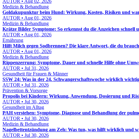
AUTOR • Aug 02, 2026
Medizin & Behandlung
Goldakupunktur beim Hund: Wirkung, Kosten, Risiken und wann
AUTOR • Aug 01, 2026
Medizin & Behandlung
Krätze Bilder Symptome: So erkennst du die Anzeichen schnell u
AUTOR • Aug 01, 2026
Ernährung
Hilft Milch gegen Sodbrennen? Die klare Antwort, die du brauch
AUTOR • Aug 01, 2026
Medizin & Behandlung
Rippenzerrung: Symptome, Dauer und schnelle Hilfe ohne Umw
AUTOR • Jul 31, 2026
Gesundheit für Frauen & Männer
SSW 24: Was in der 24. Schwangerschaftswoche wirklich wichtig 
AUTOR • Jul 31, 2026
Prävention & Vorsorge
Propolis bei Kindern: Wirkung, Anwendung, Dosierung und Risi
AUTOR • Jul 30, 2026
Gesundheit im Alltag
PAH verstehen: Symptome, Diagnose und Behandlung der pulmon
AUTOR • Jul 30, 2026
Medizin & Behandlung
Nagelbettentzündung am Zeh: Was tun, was hilft wirklich und wa
AUTOR • Jul 30, 2026