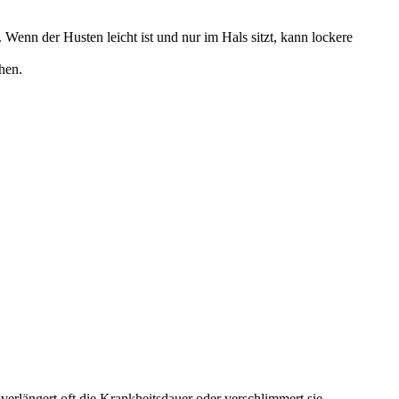
enn der Husten leicht ist und nur im Hals sitzt, kann lockere
hen.
 verlängert oft die Krankheitsdauer oder verschlimmert sie.