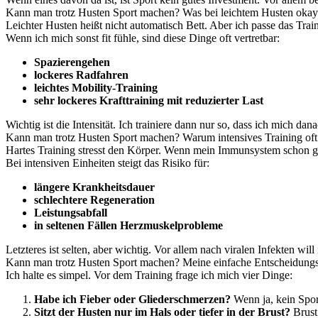
Kann man trotz Husten Sport machen? Was bei leichtem Husten okay
Leichter Husten heißt nicht automatisch Bett. Aber ich passe das Trai
Wenn ich mich sonst fit fühle, sind diese Dinge oft vertretbar:
Spazierengehen
lockeres Radfahren
leichtes Mobility-Training
sehr lockeres Krafttraining mit reduzierter Last
Wichtig ist die Intensität. Ich trainiere dann nur so, dass ich mich da
Kann man trotz Husten Sport machen? Warum intensives Training oft e
Hartes Training stresst den Körper. Wenn mein Immunsystem schon gege
Bei intensiven Einheiten steigt das Risiko für:
längere Krankheitsdauer
schlechtere Regeneration
Leistungsabfall
in seltenen Fällen Herzmuskelprobleme
Letzteres ist selten, aber wichtig. Vor allem nach viralen Infekten will 
Kann man trotz Husten Sport machen? Meine einfache Entscheidungs
Ich halte es simpel. Vor dem Training frage ich mich vier Dinge:
Habe ich Fieber oder Gliederschmerzen?
Wenn ja, kein Spor
Sitzt der Husten nur im Hals oder tiefer in der Brust?
Brust