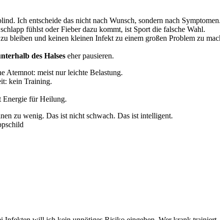
lind. Ich entscheide das nicht nach Wunsch, sondern nach Symptomen. W
schlapp fühlst oder Fieber dazu kommt, ist Sport die falsche Wahl.
sund zu bleiben und keinen kleinen Infekt zu einem großen Problem zu mac
nterhalb des Halses
eher pausieren.
 Atemnot: meist nur leichte Belastung.
t: kein Training.
 Energie für Heilung.
nen zu wenig. Das ist nicht schwach. Das ist intelligent.
pschild
i Infekten will ich kein unnötiges Risiko eingehen. Wer krank trainiert,