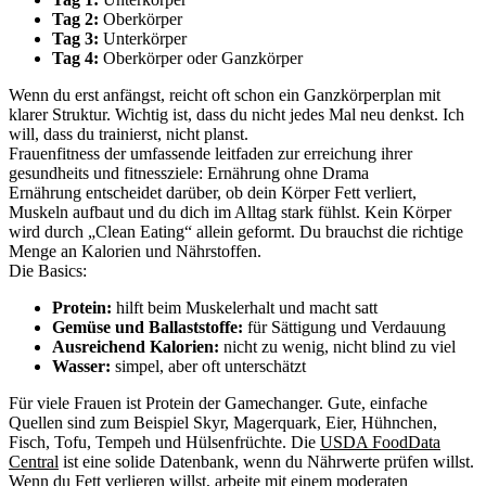
Tag 2:
Oberkörper
Tag 3:
Unterkörper
Tag 4:
Oberkörper oder Ganzkörper
Wenn du erst anfängst, reicht oft schon ein Ganzkörperplan mit
klarer Struktur. Wichtig ist, dass du nicht jedes Mal neu denkst. Ich
will, dass du trainierst, nicht planst.
Frauenfitness der umfassende leitfaden zur erreichung ihrer
gesundheits und fitnessziele: Ernährung ohne Drama
Ernährung entscheidet darüber, ob dein Körper Fett verliert,
Muskeln aufbaut und du dich im Alltag stark fühlst. Kein Körper
wird durch „Clean Eating“ allein geformt. Du brauchst die richtige
Menge an Kalorien und Nährstoffen.
Die Basics:
Protein:
hilft beim Muskelerhalt und macht satt
Gemüse und Ballaststoffe:
für Sättigung und Verdauung
Ausreichend Kalorien:
nicht zu wenig, nicht blind zu viel
Wasser:
simpel, aber oft unterschätzt
Für viele Frauen ist Protein der Gamechanger. Gute, einfache
Quellen sind zum Beispiel Skyr, Magerquark, Eier, Hühnchen,
Fisch, Tofu, Tempeh und Hülsenfrüchte. Die
USDA FoodData
Central
ist eine solide Datenbank, wenn du Nährwerte prüfen willst.
Wenn du Fett verlieren willst, arbeite mit einem moderaten