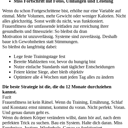
Miss Fortschritt mit Fotos, Umfängen und Leistung
Wenn du schon Fortgeschrittene bist, erhöhe nur eine Variable auf
einmal. Mehr Volumen, mehr Gewicht oder weniger Kalorien. Nicht
alles gleichzeitig. Sonst weißt du nicht, was funktioniert.
Frauenfitness der umfassende leitfaden zur erreichung ihrer
gesundheits und fitnessziele: So bleibst du dran
Motivation ist unzuverlässig. Systeme sind zuverlässig. Deshalb
baue ich Gewohnheiten statt Stimmungen.
So bleibst du langfristig dabei:
Lege feste Trainingstage fest
Bereite Mahlzeiten vor, bevor du hungrig bist
Nutze einfache Standards statt täglicher Entscheidungen
Feiere kleine Siege, aber bleib objektiv
Optimiere alle 4 Wochen statt jeden Tag alles zu ändern
Die beste Strategie ist die, die du 12 Monate durchziehen
kannst.
Fazit
Frauenfitness ist kein Rätsel. Wenn du Training, Ernährung, Schlaf
und Konstanz ernst nimmst, kommst du voran. Nicht perfekt. Voran.
Und genau darum geht es.
Wenn du deinen Körper verändern willst, dann hör auf, nach dem
perfekten Trick zu suchen. Bau ein System. Halte dich daran. Miss
Ergebnisse. Justiere. Wiederhole. Genau so funktioniert