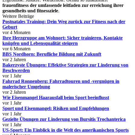
frauenfitness der umfassende leitfaden zur erreichung ihrer
gesundheits und fitnessziele
.
Weitere Beiträge
Postnatales Training: Dein Weg zurück zur Fitness nach der
Geburt
vor 4 Monaten
Ihre Herzgruppe am Wohnort: Sicher trainieren, Kontakte
knüpfen und Lebensqualität steigern
vor 6 Monaten
BBS Nordhorn: Berufliche Bildung mit Zukunft
vor 2 Jahren
Bakerzyste Übungen: Effektive Strategien zur Linderung von
Beschwerden
vor 1 Jahr
Fahrrad Ronnenberg: Fahrradtouren und -vergnügen in
malerischer Umgebung
vor 2 Jahren
Wie Eisenmangel Haarausfall beim Sport beeinflusst
vor 1 Jahr
Sport und Eisenmangel: Risiken und Empfehlungen
vor 1 Jahr
Gezielte Übungen zur Linderung von Bursitis Trochanterica
vor 1 Jahr
US-Sport: Ein Einblick in die Welt des amerikanischen Sports