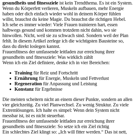
gesundheits und fitnessziele
ist kein Trendthema. Es ist ein System.
Wenn du Körperfett verlieren, Muskeln aufbauen, mehr Energie
haben oder dich einfach wieder wohl in deinem Körper fühlen
willst, brauchst du keine Magie. Du brauchst die richtigen Hebel.
Ich sehe es immer wieder: Viele Frauen trainieren hart, essen
halbwegs gesund und kommen trotzdem nicht dahin, wo sie
hinwollen. Nicht, weil sie zu schwach sind. Sondern weil der Plan
fehlt. In diesem Artikel zerlege ich die wichtigsten Bausteine so,
dass du direkt loslegen kannst.
Frauenfitness der umfassende leitfaden zur erreichung ihrer
gesundheits und fitnessziele: Was wirklich zählt
Wenn ich ein Ziel definiere, denke ich in vier Bereichen:
Training
für Reiz und Fortschritt
Ernährung
für Energie, Muskeln und Fettverlust
Regeneration
für Anpassung und Leistung
Konstanz
für Ergebnisse
Die meisten scheitern nicht an einem dieser Punkte, sondern an allen
vier gleichzeitig. Zu viel Planwechsel. Zu wenig Struktur. Zu viele
Extremlösungen. Ich halte es simpel: Wenn dein System nicht
messbar ist, ist es nicht steuerbar.
Frauenfitness der umfassende leitfaden zur erreichung ihrer
gesundheits und fitnessziele: So setze ich ein Ziel richtig
Ein schlechtes Ziel klingt so: „Ich will fitter werden.“ Das ist nett,