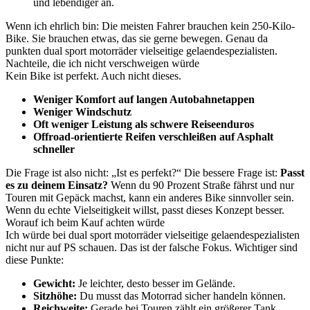
und lebendiger an.
Wenn ich ehrlich bin: Die meisten Fahrer brauchen kein 250-Kilo-
Bike. Sie brauchen etwas, das sie gerne bewegen. Genau da
punkten dual sport motorräder vielseitige gelaendespezialisten.
Nachteile, die ich nicht verschweigen würde
Kein Bike ist perfekt. Auch nicht dieses.
Weniger Komfort auf langen Autobahnetappen
Weniger Windschutz
Oft weniger Leistung als schwere Reiseenduros
Offroad-orientierte Reifen verschleißen auf Asphalt
schneller
Die Frage ist also nicht: „Ist es perfekt?“ Die bessere Frage ist:
Passt
es zu deinem Einsatz?
Wenn du 90 Prozent Straße fährst und nur
Touren mit Gepäck machst, kann ein anderes Bike sinnvoller sein.
Wenn du echte Vielseitigkeit willst, passt dieses Konzept besser.
Worauf ich beim Kauf achten würde
Ich würde bei dual sport motorräder vielseitige gelaendespezialisten
nicht nur auf PS schauen. Das ist der falsche Fokus. Wichtiger sind
diese Punkte:
Gewicht:
Je leichter, desto besser im Gelände.
Sitzhöhe:
Du musst das Motorrad sicher handeln können.
Reichweite:
Gerade bei Touren zählt ein größerer Tank.