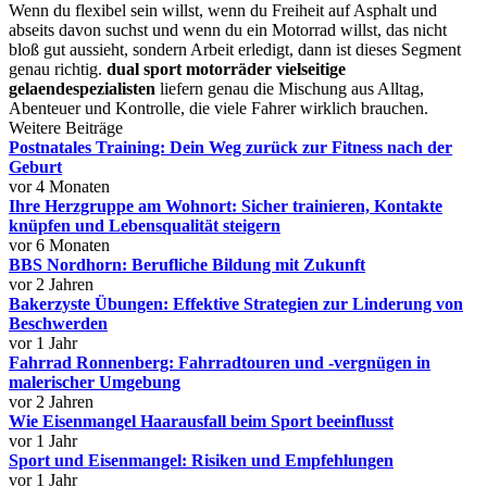
Wenn du flexibel sein willst, wenn du Freiheit auf Asphalt und
abseits davon suchst und wenn du ein Motorrad willst, das nicht
bloß gut aussieht, sondern Arbeit erledigt, dann ist dieses Segment
genau richtig.
dual sport motorräder vielseitige
gelaendespezialisten
liefern genau die Mischung aus Alltag,
Abenteuer und Kontrolle, die viele Fahrer wirklich brauchen.
Weitere Beiträge
Postnatales Training: Dein Weg zurück zur Fitness nach der
Geburt
vor 4 Monaten
Ihre Herzgruppe am Wohnort: Sicher trainieren, Kontakte
knüpfen und Lebensqualität steigern
vor 6 Monaten
BBS Nordhorn: Berufliche Bildung mit Zukunft
vor 2 Jahren
Bakerzyste Übungen: Effektive Strategien zur Linderung von
Beschwerden
vor 1 Jahr
Fahrrad Ronnenberg: Fahrradtouren und -vergnügen in
malerischer Umgebung
vor 2 Jahren
Wie Eisenmangel Haarausfall beim Sport beeinflusst
vor 1 Jahr
Sport und Eisenmangel: Risiken und Empfehlungen
vor 1 Jahr