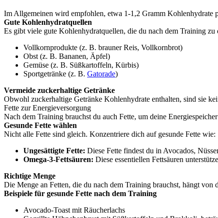
Im Allgemeinen wird empfohlen, etwa 1-1,2 Gramm Kohlenhydrate p
Gute Kohlenhydratquellen
Es gibt viele gute Kohlenhydratquellen, die du nach dem Training zu
Vollkornprodukte (z. B. brauner Reis, Vollkornbrot)
Obst (z. B. Bananen, Äpfel)
Gemüse (z. B. Süßkartoffeln, Kürbis)
Sportgetränke (z. B.
Gatorade
)
Vermeide zuckerhaltige Getränke
Obwohl zuckerhaltige Getränke Kohlenhydrate enthalten, sind sie kein
Fette zur Energieversorgung
Nach dem Training brauchst du auch Fette, um deine Energiespeicher a
Gesunde Fette wählen
Nicht alle Fette sind gleich. Konzentriere dich auf gesunde Fette wie:
Ungesättigte Fette:
Diese Fette findest du in Avocados, Nüss
Omega-3-Fettsäuren:
Diese essentiellen Fettsäuren unterstü
Richtige Menge
Die Menge an Fetten, die du nach dem Training brauchst, hängt von de
Beispiele für gesunde Fette nach dem Training
Avocado-Toast mit Räucherlachs