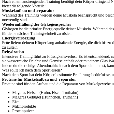
Nach einem anstrengenden Training benötigt dein Körper dringend Nä
bietet dir folgende Vorteile:
Muskelaufbau und -reparatur
Während des Trainings werden deine Muskeln beansprucht und beschäd
notwendig sind.
Wiederauffüllung der Glykogenspeicher
Glykogen ist die primäre Energiequelle deiner Muskeln. Während des 
für deine nächste Trainingseinheit zu rüsten.
Energieversorgung
Fette liefern deinem Körper lang anhaltende Energie, die dich bis zu
zu zügeln.
Rehydration
Intensives Training führt zu Flüssigkeitsverlust. Es ist entscheiden
sie wasserreiche Früchte und Gemüse enthält oder mit einem Glas Wa
Indem du die richtige Abendmahlzeit nach dem Sport einnimmst, kanns
Was sollte ich nach dem Sport essen?
Nach dem Sport hat dein Körper bestimmte Ernährungsbedürfnisse, um
Proteine für Muskelaufbau und -reparatur
Proteine sind für den Aufbau und die Reparatur von Muskelgewebe un
Mageres Fleisch (Huhn, Fisch, Truthahn)
Mageres Geflügel (Hühnchen, Truthahn)
Eier
Milchprodukte
Proteinpulver