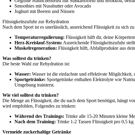
Gegrillte Hähnchenbrust mit Süßkartoffeln und Brokkoli, beträu
Smoothies mit Nussbutter oder Avocado
Joghurt mit Beeren und Nüssen
Flüssigkeitszufuhr zur Rehydration
Nach dem Sport ist es unerlässlich, ausreichend Flüssigkeit zu sich z
Temperaturregulierung:
Flüssigkeit hilft dir, deine Körperte
Herz-Kreislauf-System:
Ausreichende Flüssigkeitszufuhr stell
Muskelregeneration:
Flüssigkeit hilft, Abfallprodukte aus de
Was solltest du trinken?
Die beste Wahl zur Rehydration ist:
Wasser:
Wasser ist die einfachste und effektivste Möglichkeit,
Sportgetränke:
Sportgetränke enthalten Elektrolyte wie Natri
Umgebung trainierst.
Wie viel solltest du trinken?
Die Menge an Flüssigkeit, die du nach dem Sport benötigst, hängt v
wird empfohlen, Folgendes zu trinken:
Während des Trainings:
Trinke alle 15-20 Minuten kleine Me
Nach dem Training:
Trinke 1-2 Tassen Flüssigkeit pro 0,5 kg
Vermeide zuckerhaltige Getränke