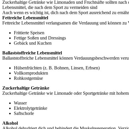
Zuckerhaltige Getränke wie Limonaden und Fruchtsäfte sollten nach 
Lebensmittel, die nach dem Sport zu vermeiden sind
Auch wenn es wichtig ist, dich nach dem Sport ausreichend zu ernähre
Fettreiche Lebensmittel
Fettreiche Lebensmittel verlangsamen die Verdauung und können zu V
Frittierte Speisen
Fettige Soßen und Dressings
Gebäck und Kuchen
Ballaststoffreiche Lebensmittel
Ballaststoffreiche Lebensmittel können Verdauungsbeschwerden ver
Hülsenfrüchten (z. B. Bohnen, Linsen, Erbsen)
Vollkornprodukten
Rohkostgemüse
Zuckerhaltige Getränke
Zuckerhaltige Getränke wie Limonade oder Sportgetränke mit hohem Z
Wasser
Elektrolytgetränke
Saftschorle
Alkohol
Alkohol dehydriert dich und behindert die Muskelregeneration. Verzi