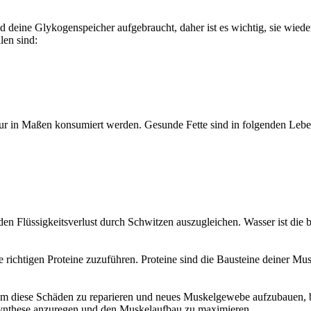
 deine Glykogenspeicher aufgebraucht, daher ist es wichtig, sie wiede
en sind:
t nur in Maßen konsumiert werden. Gesunde Fette sind in folgenden Lebe
den Flüssigkeitsverlust durch Schwitzen auszugleichen. Wasser ist die 
e richtigen Proteine zuzuführen. Proteine sind die Bausteine deiner Mu
 diese Schäden zu reparieren und neues Muskelgewebe aufzubauen, ben
nsynthese anzuregen und den Muskelaufbau zu maximieren.