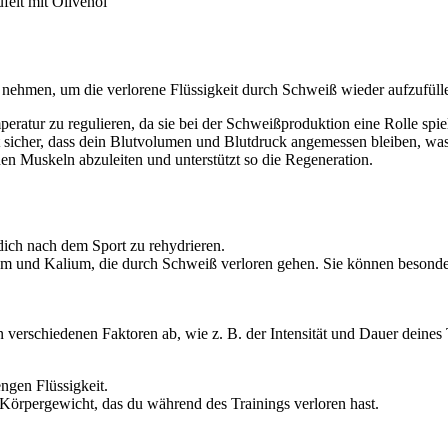
felt mit Olivenöl
u nehmen, um die verlorene Flüssigkeit durch Schweiß wieder aufzufüllen
mperatur zu regulieren, da sie bei der Schweißproduktion eine Rolle spiel
t sicher, dass dein Blutvolumen und Blutdruck angemessen bleiben, was
inen Muskeln abzuleiten und unterstützt so die Regeneration.
 dich nach dem Sport zu rehydrieren.
um und Kalium, die durch Schweiß verloren gehen. Sie können besonders 
on verschiedenen Faktoren ab, wie z. B. der Intensität und Dauer dei
ngen Flüssigkeit.
 Körpergewicht, das du während des Trainings verloren hast.