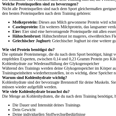
Welche Proteinquellen sind zu bevorzugen?
Nicht alle Proteinquellen sind nach dem Sport gleichermaßen geeignet
den besten Proteinquellen nach dem Training gehören:
Molkeprotein:
Dieses aus Milch gewonnene Protein wird schnel
Caseinprotein:
Ein weiteres Milchprotein, das langsamer verd
Eier:
Eier sind eine hervorragende Proteinquelle mit allen esse
Hähnchenbrust:
Hähnchenbrust ist mageres, eiweißreiches Fleis
Griechischer Joghurt:
Griechischer Joghurt ist eine weitere gu
Wie viel Protein benötigst du?
Die optimale Proteinmenge, die du nach dem Sport benötigst, hängt vo
empfehlen Experten, zwischen 0,14 und 0,23 Gramm Protein pro Ki
Kohlenhydrate zur Wiederauffüllung der Glykogenspeicher
Während des Trainings werden deine Glykogenspeicher im Körper aufg
Trainingseinheiten wiederherzustellen, ist es wichtig, diese Speicher
Warum sind Kohlenhydrate wichtig?
Kohlenhydrate sind der bevorzugte Brennstoff für deine Muskeln. S
müssen wieder aufgefüllt werden.
Wie viele Kohlenhydrate brauchst du?
Die Menge an Kohlenhydraten, die du nach dem Training benötigst, h
Die Dauer und Intensität deines Trainings
Dein Gewicht
Deine individuellen Stoffwechselbedürfnisse