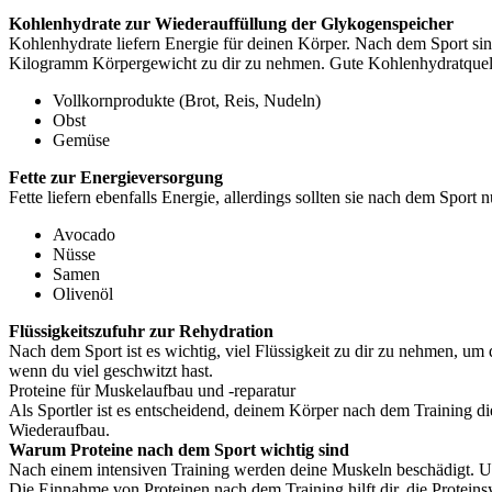
Kohlenhydrate zur Wiederauffüllung der Glykogenspeicher
Kohlenhydrate liefern Energie für deinen Körper. Nach dem Sport sind
Kilogramm Körpergewicht zu dir zu nehmen. Gute Kohlenhydratquell
Vollkornprodukte (Brot, Reis, Nudeln)
Obst
Gemüse
Fette zur Energieversorgung
Fette liefern ebenfalls Energie, allerdings sollten sie nach dem Spor
Avocado
Nüsse
Samen
Olivenöl
Flüssigkeitszufuhr zur Rehydration
Nach dem Sport ist es wichtig, viel Flüssigkeit zu dir zu nehmen, um 
wenn du viel geschwitzt hast.
Proteine für Muskelaufbau und -reparatur
Als Sportler ist es entscheidend, deinem Körper nach dem Training di
Wiederaufbau.
Warum Proteine nach dem Sport wichtig sind
Nach einem intensiven Training werden deine Muskeln beschädigt. Um
Die Einnahme von Proteinen nach dem Training hilft dir, die Protei