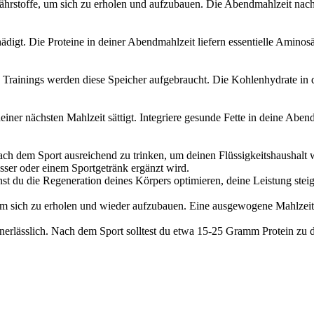
hrstoffe, um sich zu erholen und aufzubauen. Die Abendmahlzeit nach 
igt. Die Proteine in deiner Abendmahlzeit liefern essentielle Amino
Trainings werden diese Speicher aufgebraucht. Die Kohlenhydrate in d
 deiner nächsten Mahlzeit sättigt. Integriere gesunde Fette in deine A
d, nach dem Sport ausreichend zu trinken, um deinen Flüssigkeitshausha
sser oder einem Sportgetränk ergänzt wird.
t du die Regeneration deines Körpers optimieren, deine Leistung stei
 sich zu erholen und wieder aufzubauen. Eine ausgewogene Mahlzeit s
erlässlich. Nach dem Sport solltest du etwa 15-25 Gramm Protein zu d