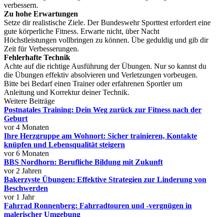
verbessern.
Zu hohe Erwartungen
Setze dir realistische Ziele. Der Bundeswehr Sporttest erfordert eine
gute körperliche Fitness. Erwarte nicht, über Nacht
Höchstleistungen vollbringen zu können. Übe geduldig und gib dir
Zeit für Verbesserungen.
Fehlerhafte Technik
Achte auf die richtige Ausführung der Übungen. Nur so kannst du
die Übungen effektiv absolvieren und Verletzungen vorbeugen.
Bitte bei Bedarf einen Trainer oder erfahrenen Sportler um
Anleitung und Korrektur deiner Technik.
Weitere Beiträge
Postnatales Training: Dein Weg zurück zur Fitness nach der
Geburt
vor 4 Monaten
Ihre Herzgruppe am Wohnort: Sicher trainieren, Kontakte
knüpfen und Lebensqualität steigern
vor 6 Monaten
BBS Nordhorn: Berufliche Bildung mit Zukunft
vor 2 Jahren
Bakerzyste Übungen: Effektive Strategien zur Linderung von
Beschwerden
vor 1 Jahr
Fahrrad Ronnenberg: Fahrradtouren und -vergnügen in
malerischer Umgebung