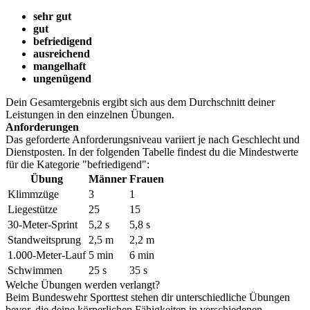
sehr gut
gut
befriedigend
ausreichend
mangelhaft
ungenügend
Dein Gesamtergebnis ergibt sich aus dem Durchschnitt deiner
Leistungen in den einzelnen Übungen.
Anforderungen
Das geforderte Anforderungsniveau variiert je nach Geschlecht und
Dienstposten. In der folgenden Tabelle findest du die Mindestwerte
für die Kategorie "befriedigend":
Übung
Männer
Frauen
Klimmzüge
3
1
Liegestütze
25
15
30-Meter-Sprint
5,2 s
5,8 s
Standweitsprung
2,5 m
2,2 m
1.000-Meter-Lauf
5 min
6 min
Schwimmen
25 s
35 s
Welche Übungen werden verlangt?
Beim Bundeswehr Sporttest stehen dir unterschiedliche Übungen
bevor, die deine körperlichen Fähigkeiten in verschiedenen