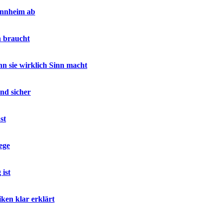
annheim ab
h braucht
 sie wirklich Sinn macht
nd sicher
st
ege
ist
ken klar erklärt