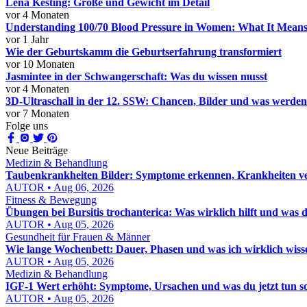
Lena Kesting: Größe und Gewicht im Detail
vor 4 Monaten
Understanding 100/70 Blood Pressure in Women: What It Mean
vor 1 Jahr
Wie der Geburtskamm die Geburtserfahrung transformiert
vor 10 Monaten
Jasmintee in der Schwangerschaft: Was du wissen musst
vor 4 Monaten
3D-Ultraschall in der 12. SSW: Chancen, Bilder und was werdend
vor 7 Monaten
Folge uns
Neue Beiträge
Medizin & Behandlung
Taubenkrankheiten Bilder: Symptome erkennen, Krankheiten ver
AUTOR • Aug 06, 2026
Fitness & Bewegung
Übungen bei Bursitis trochanterica: Was wirklich hilft und was d
AUTOR • Aug 05, 2026
Gesundheit für Frauen & Männer
Wie lange Wochenbett: Dauer, Phasen und was ich wirklich wis
AUTOR • Aug 05, 2026
Medizin & Behandlung
IGF-1 Wert erhöht: Symptome, Ursachen und was du jetzt tun sol
AUTOR • Aug 05, 2026