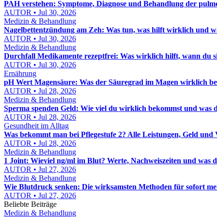
PAH verstehen: Symptome, Diagnose und Behandlung der pulmon
AUTOR • Jul 30, 2026
Medizin & Behandlung
Nagelbettentzündung am Zeh: Was tun, was hilft wirklich und wa
AUTOR • Jul 30, 2026
Medizin & Behandlung
Durchfall Medikamente rezeptfrei: Was wirklich hilft, wann du
AUTOR • Jul 30, 2026
Ernährung
pH Wert Magensäure: Was der Säuregrad im Magen wirklich be
AUTOR • Jul 28, 2026
Medizin & Behandlung
Sperma spenden Geld: Wie viel du wirklich bekommst und was d
AUTOR • Jul 28, 2026
Gesundheit im Alltag
Was bekommt man bei Pflegestufe 2? Alle Leistungen, Geld und 
AUTOR • Jul 28, 2026
Medizin & Behandlung
1 Joint: Wieviel ng/ml im Blut? Werte, Nachweiszeiten und was d
AUTOR • Jul 27, 2026
Medizin & Behandlung
Wie Blutdruck senken: Die wirksamsten Methoden für sofort me
AUTOR • Jul 27, 2026
Beliebte Beiträge
Medizin & Behandlung