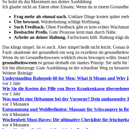
So holst du das Maximum aus deiner Ausbildung
Ich glaube nicht an Talent ohne Einsatz. Wenn du in einem Gesundheits
Frag mehr als einmal nach.
Unklare Dinge kosten später mehr
Übe bewusst.
Wiederholung schlägt Hoffnung.
Such Feedback.
Ohne Feedback gibt es kein echtes Wachstum
Beobachte Profis.
Gute Prozesse lernt man durch Nähe.
Arbeite an deiner Haltung.
Fachwissen hilft. Haltung trägt di
Das klingt simpel. Ist es auch. Aber simpel heißt nicht leicht. Genau 
Fazit: akademie der gesundheit ein weg zu exzellenz im gesundheits
Wenn du im Gesundheitswesen wirklich etwas bewegen willst, brauchst
gesundheitswesen
ist genau deshalb ein starkes Prinzip: Sie steht für 
Ich bin überzeugt: Gute Ausbildung ist der schnellste Weg zu besser
Weitere Beiträge
Understanding Ruhepuls 60 for Men: What It Means and Why I
vor 1 Jahr
Wie Sie die Kosten der Pille von Ihrer Krankenkasse übernehme
vor 1 Jahr
Was macht eine Hebamme bei der Vorsorge? Dein umfassender 
vor 3 Monaten
Entspannung und Wohlbefinden: Massage für Schwangere in Ber
vor 4 Monaten
Wochenbett Must-Haves: Die ultimative Checkliste für frischg
vor 4 Monaten