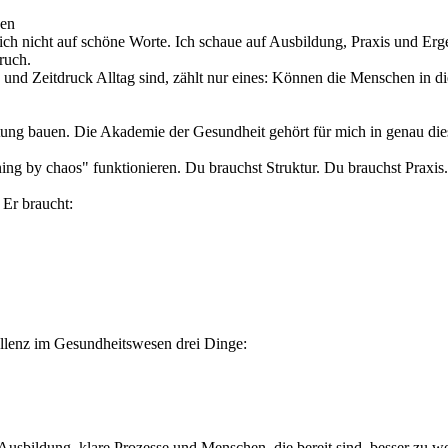
sen
ch nicht auf schöne Worte. Ich schaue auf Ausbildung, Praxis und Erg
ruch.
und Zeitdruck Alltag sind, zählt nur eines: Können die Menschen in d
stung bauen. Die Akademie der Gesundheit gehört für mich in genau dies
ning by chaos" funktionieren. Du brauchst Struktur. Du brauchst Praxi
 Er braucht:
xzellenz im Gesundheitswesen drei Dinge:
 Ausbildung, klare Prozesse und Menschen, die bereit sind, besser zu w