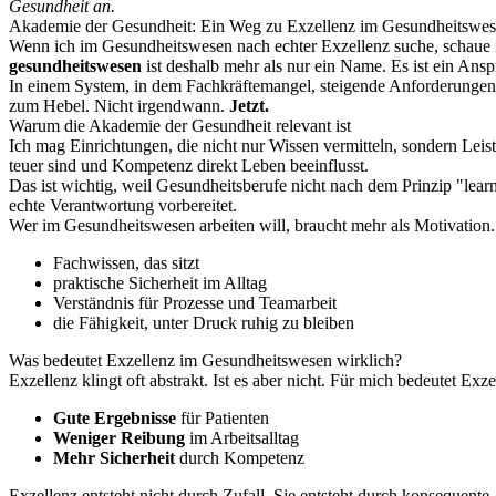
Gesundheit an.
Akademie der Gesundheit: Ein Weg zu Exzellenz im Gesundheitswe
Wenn ich im Gesundheitswesen nach echter Exzellenz suche, schaue i
gesundheitswesen
ist deshalb mehr als nur ein Name. Es ist ein Ansp
In einem System, in dem Fachkräftemangel, steigende Anforderungen 
zum Hebel. Nicht irgendwann.
Jetzt.
Warum die Akademie der Gesundheit relevant ist
Ich mag Einrichtungen, die nicht nur Wissen vermitteln, sondern Lei
teuer sind und Kompetenz direkt Leben beeinflusst.
Das ist wichtig, weil Gesundheitsberufe nicht nach dem Prinzip "lear
echte Verantwortung vorbereitet.
Wer im Gesundheitswesen arbeiten will, braucht mehr als Motivation.
Fachwissen, das sitzt
praktische Sicherheit im Alltag
Verständnis für Prozesse und Teamarbeit
die Fähigkeit, unter Druck ruhig zu bleiben
Was bedeutet Exzellenz im Gesundheitswesen wirklich?
Exzellenz klingt oft abstrakt. Ist es aber nicht. Für mich bedeutet E
Gute Ergebnisse
für Patienten
Weniger Reibung
im Arbeitsalltag
Mehr Sicherheit
durch Kompetenz
Exzellenz entsteht nicht durch Zufall. Sie entsteht durch konsequente