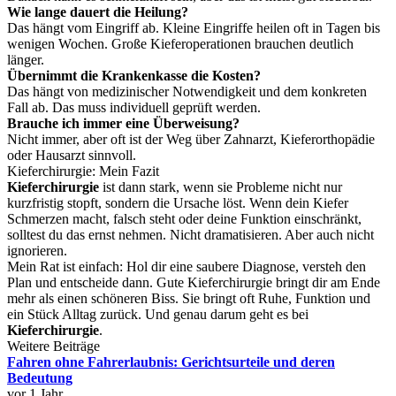
Wie lange dauert die Heilung?
Das hängt vom Eingriff ab. Kleine Eingriffe heilen oft in Tagen bis
wenigen Wochen. Große Kieferoperationen brauchen deutlich
länger.
Übernimmt die Krankenkasse die Kosten?
Das hängt von medizinischer Notwendigkeit und dem konkreten
Fall ab. Das muss individuell geprüft werden.
Brauche ich immer eine Überweisung?
Nicht immer, aber oft ist der Weg über Zahnarzt, Kieferorthopädie
oder Hausarzt sinnvoll.
Kieferchirurgie: Mein Fazit
Kieferchirurgie
ist dann stark, wenn sie Probleme nicht nur
kurzfristig stopft, sondern die Ursache löst. Wenn dein Kiefer
Schmerzen macht, falsch steht oder deine Funktion einschränkt,
solltest du das ernst nehmen. Nicht dramatisieren. Aber auch nicht
ignorieren.
Mein Rat ist einfach: Hol dir eine saubere Diagnose, versteh den
Plan und entscheide dann. Gute Kieferchirurgie bringt dir am Ende
mehr als einen schöneren Biss. Sie bringt oft Ruhe, Funktion und
ein Stück Alltag zurück. Und genau darum geht es bei
Kieferchirurgie
.
Weitere Beiträge
Fahren ohne Fahrerlaubnis: Gerichtsurteile und deren
Bedeutung
vor 1 Jahr