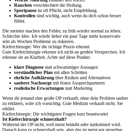
Rauchen
verschlechtert die Heilung.
Sportpause
ist oft Pflicht, nicht Empfehlung.
Kontrollen
sind wichtig, auch wenn du dich schon besser
fühlst.
Die meisten machen den Fehler, zu früh wieder normal zu leben.
Schlechte Idee. Ich würde lieber ein paar Tage mehr konservativ
sein als Wochen Probleme zu riskieren.
Kieferchirurgie: Wer die richtige Praxis erkennt
Gute Kieferchirurgie erkenne ich nicht an großen Versprechen. Ich
erkenne sie an Klarheit. Achte auf diese Punkte:
klare Diagnose
statt schwammiger Aussagen
verständlicher Plan
mit allen Schritten
ehrliche Aufklärung
über Risiken und Alternativen
saubere Nachsorge
mit festen Ansprechpartnern
realistische Erwartungen
statt Marketing
Wenn dir jemand eine große OP verkauft, ohne dein Problem sauber
zu erklären, wäre ich vorsichtig. Gute Medizin verkauft nicht. Sie
erklärt.
Kieferchirurgie: Die wichtigsten Fragen kurz beantwortet
Ist Kieferchirurgie schmerzhaft?
Während der OP nicht, weil meist betäubt oder narkotisiert wird.
Danach kann es schmerzhaft sein, aber das ist meist gut steuerbar.