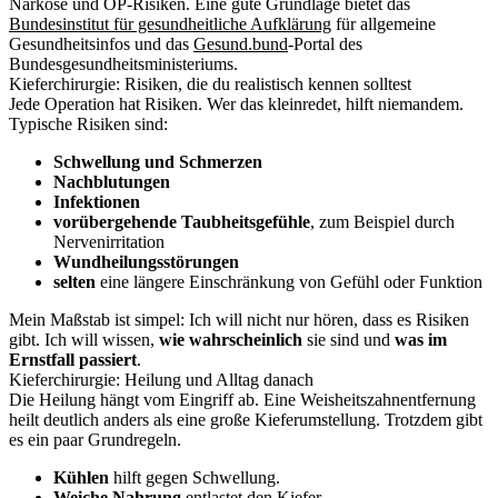
Narkose und OP-Risiken. Eine gute Grundlage bietet das
Bundesinstitut für gesundheitliche Aufklärung
für allgemeine
Gesundheitsinfos und das
Gesund.bund
-Portal des
Bundesgesundheitsministeriums.
Kieferchirurgie: Risiken, die du realistisch kennen solltest
Jede Operation hat Risiken. Wer das kleinredet, hilft niemandem.
Typische Risiken sind:
Schwellung und Schmerzen
Nachblutungen
Infektionen
vorübergehende Taubheitsgefühle
, zum Beispiel durch
Nervenirritation
Wundheilungsstörungen
selten
eine längere Einschränkung von Gefühl oder Funktion
Mein Maßstab ist simpel: Ich will nicht nur hören, dass es Risiken
gibt. Ich will wissen,
wie wahrscheinlich
sie sind und
was im
Ernstfall passiert
.
Kieferchirurgie: Heilung und Alltag danach
Die Heilung hängt vom Eingriff ab. Eine Weisheitszahnentfernung
heilt deutlich anders als eine große Kieferumstellung. Trotzdem gibt
es ein paar Grundregeln.
Kühlen
hilft gegen Schwellung.
Weiche Nahrung
entlastet den Kiefer.