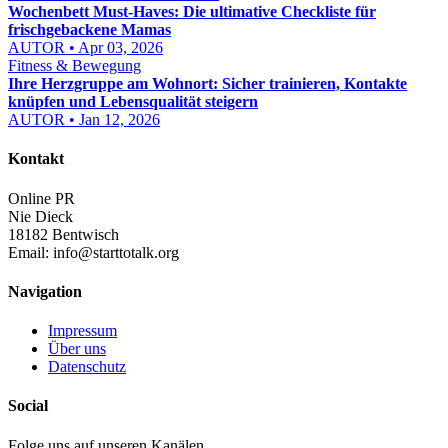
Wochenbett Must-Haves: Die ultimative Checkliste für
frischgebackene Mamas
AUTOR • Apr 03, 2026
Fitness & Bewegung
Ihre Herzgruppe am Wohnort: Sicher trainieren, Kontakte
knüpfen und Lebensqualität steigern
AUTOR • Jan 12, 2026
Kontakt
Online PR
Nie Dieck
18182 Bentwisch
Email:
info@starttotalk.org
Navigation
Impressum
Über uns
Datenschutz
Social
Folge uns auf unseren Kanälen.