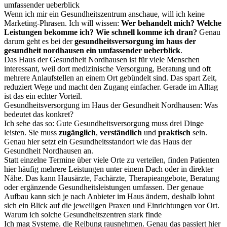
umfassender ueberblick
Wenn ich mir ein Gesundheitszentrum anschaue, will ich keine
Marketing-Phrasen. Ich will wissen:
Wer behandelt mich?
Welche
Leistungen bekomme ich?
Wie schnell komme ich dran?
Genau
darum geht es bei der
gesundheitsversorgung im haus der
gesundheit nordhausen ein umfassender ueberblick
.
Das Haus der Gesundheit Nordhausen ist für viele Menschen
interessant, weil dort medizinische Versorgung, Beratung und oft
mehrere Anlaufstellen an einem Ort gebündelt sind. Das spart Zeit,
reduziert Wege und macht den Zugang einfacher. Gerade im Alltag
ist das ein echter Vorteil.
Gesundheitsversorgung im Haus der Gesundheit Nordhausen: Was
bedeutet das konkret?
Ich sehe das so: Gute Gesundheitsversorgung muss drei Dinge
leisten. Sie muss
zugänglich
,
verständlich
und
praktisch
sein.
Genau hier setzt ein Gesundheitsstandort wie das Haus der
Gesundheit Nordhausen an.
Statt einzelne Termine über viele Orte zu verteilen, finden Patienten
hier häufig mehrere Leistungen unter einem Dach oder in direkter
Nähe. Das kann Hausärzte, Fachärzte, Therapieangebote, Beratung
oder ergänzende Gesundheitsleistungen umfassen. Der genaue
Aufbau kann sich je nach Anbieter im Haus ändern, deshalb lohnt
sich ein Blick auf die jeweiligen Praxen und Einrichtungen vor Ort.
Warum ich solche Gesundheitszentren stark finde
Ich mag Systeme, die Reibung rausnehmen. Genau das passiert hier