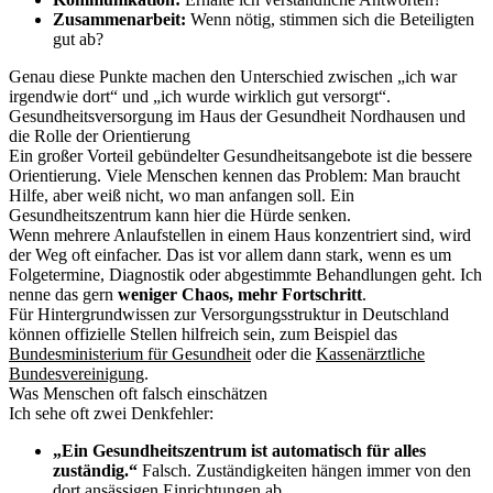
Zusammenarbeit:
Wenn nötig, stimmen sich die Beteiligten
gut ab?
Genau diese Punkte machen den Unterschied zwischen „ich war
irgendwie dort“ und „ich wurde wirklich gut versorgt“.
Gesundheitsversorgung im Haus der Gesundheit Nordhausen und
die Rolle der Orientierung
Ein großer Vorteil gebündelter Gesundheitsangebote ist die bessere
Orientierung. Viele Menschen kennen das Problem: Man braucht
Hilfe, aber weiß nicht, wo man anfangen soll. Ein
Gesundheitszentrum kann hier die Hürde senken.
Wenn mehrere Anlaufstellen in einem Haus konzentriert sind, wird
der Weg oft einfacher. Das ist vor allem dann stark, wenn es um
Folgetermine, Diagnostik oder abgestimmte Behandlungen geht. Ich
nenne das gern
weniger Chaos, mehr Fortschritt
.
Für Hintergrundwissen zur Versorgungsstruktur in Deutschland
können offizielle Stellen hilfreich sein, zum Beispiel das
Bundesministerium für Gesundheit
oder die
Kassenärztliche
Bundesvereinigung
.
Was Menschen oft falsch einschätzen
Ich sehe oft zwei Denkfehler:
„Ein Gesundheitszentrum ist automatisch für alles
zuständig.“
Falsch. Zuständigkeiten hängen immer von den
dort ansässigen Einrichtungen ab.