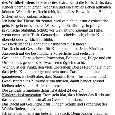
des Wohlbefindens
ist kein nettes Extra. Es ist die Basis dafür, dass
Kinder überhaupt lernen, wachsen und ein stabiles Leben aufbauen
können. Wenn dieses Recht fehlt, kippt alles: Entwicklung, Bildung,
Sicherheit und Zukunftschancen.
Ich halte das Thema für zentral, weil es nicht nur um Arztbesuche
geht. Es geht um sauberes Wasser, gute Ernährung, Impfungen,
psychische Stabilität, Schutz vor Gewalt und Zugang zu Hilfe,
wenn etwas schiefläuft. Genau da entscheidet sich, ob ein Kind nur
überlebt oder wirklich aufblüht.
Was bedeutet das Recht auf Gesundheit für Kinder?
Das Recht auf Gesundheit für Kinder bedeutet: Jedes Kind hat
Anspruch auf die bestmögliche körperliche und seelische
Gesundheit. Dazu gehören Prävention, Behandlung, Pflege und ein
Umfeld, das gesundes Aufwachsen möglich macht.
Wichtig ist der Punkt, den viele übersehen: Dieses Recht heißt nicht,
dass jedes Kind immer gesund sein muss. Das kann niemand
garantieren. Es heißt aber, dass Staaten, Eltern, Institutionen und
Gesellschaft alles Zumutbare tun müssen, damit Kinder gesund
bleiben oder schnell Hilfe bekommen.
Die zentrale Grundlage dafür ist
Artikel 24 der UN-
Kinderrechtskonvention
. Dort steht klar, dass Kinder das Recht auf
das erreichbare Höchstmaß an Gesundheit haben.
Das Recht auf Gesundheit für Kinder: Schutz und Förderung des
Wohlbefindens im Alltag
Ich sehe das Thema am liebsten praktisch. Denn Kinder brauchen