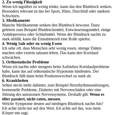
2. Zu wenig Flüssigkeit
Wenn ich tagsüber zu wenig trinke, kann das den Blutdruck senken.
Besonders relevant ist das bei Sport, Hitze, Durchfall oder starkem
Schwitzen.
3. Medikamente
Manche Medikamente senken den Blutdruck bewusst. Dazu
gehören zum Beispiel Blutdruckmittel, Entwässerungsmittel, einige
Antidepressiva oder Schlafmittel. Wenn der Blutdruck nachts zu
stark abfällt, kann die Einnahmezeit eine Rolle spielen.
4. Wenig Salz oder zu wenig Essen
Ich sehe oft, dass Menschen sehr wenig essen, strenge Diäten
machen oder extrem salzarm leben. Das kann den Kreislauf
schwächen.
5. Orthostatische Probleme
Wenn ich nachts oder morgens beim Aufstehen Kreislaufprobleme
habe, kann das auf orthostatische Hypotonie hindeuten. Der
Blutdruck fällt dann beim Positionswechsel zu stark ab.
6. Krankheiten
Selten steckt mehr dahinter, zum Beispiel Herzrhythmusstörungen,
hormonelle Probleme, Diabetes mit Nervenschäden oder eine
Störung des autonomen Nervensystems. Deshalb gilt:
Wenn es
öfter passiert, nicht raten, messen
.
Welche Symptome deuten auf niedrigen Blutdruck nachts hin?
Ich achte nicht nur auf den Wert. Ich achte auf das, was mein
Körper mir sagt.