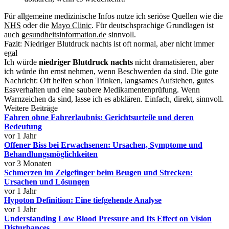
Für allgemeine medizinische Infos nutze ich seriöse Quellen wie die
NHS
oder die
Mayo Clinic
. Für deutschsprachige Grundlagen ist
auch
gesundheitsinformation.de
sinnvoll.
Fazit: Niedriger Blutdruck nachts ist oft normal, aber nicht immer
egal
Ich würde
niedriger Blutdruck nachts
nicht dramatisieren, aber
ich würde ihn ernst nehmen, wenn Beschwerden da sind. Die gute
Nachricht: Oft helfen schon Trinken, langsames Aufstehen, gutes
Essverhalten und eine saubere Medikamentenprüfung. Wenn
Warnzeichen da sind, lasse ich es abklären. Einfach, direkt, sinnvoll.
Weitere Beiträge
Fahren ohne Fahrerlaubnis: Gerichtsurteile und deren
Bedeutung
vor 1 Jahr
Offener Biss bei Erwachsenen: Ursachen, Symptome und
Behandlungsmöglichkeiten
vor 3 Monaten
Schmerzen im Zeigefinger beim Beugen und Strecken:
Ursachen und Lösungen
vor 1 Jahr
Hypoton Definition: Eine tiefgehende Analyse
vor 1 Jahr
Understanding Low Blood Pressure and Its Effect on Vision
Disturbances