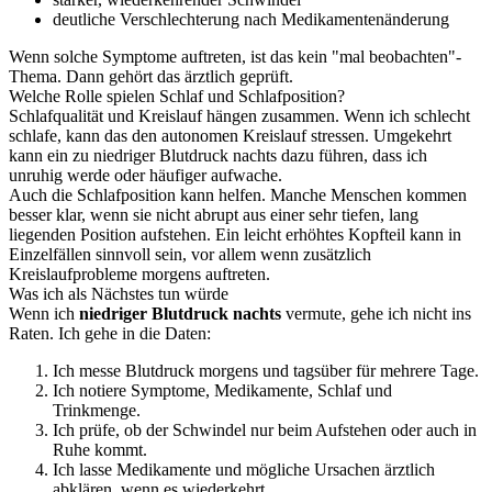
deutliche Verschlechterung nach Medikamentenänderung
Wenn solche Symptome auftreten, ist das kein "mal beobachten"-
Thema. Dann gehört das ärztlich geprüft.
Welche Rolle spielen Schlaf und Schlafposition?
Schlafqualität und Kreislauf hängen zusammen. Wenn ich schlecht
schlafe, kann das den autonomen Kreislauf stressen. Umgekehrt
kann ein zu niedriger Blutdruck nachts dazu führen, dass ich
unruhig werde oder häufiger aufwache.
Auch die Schlafposition kann helfen. Manche Menschen kommen
besser klar, wenn sie nicht abrupt aus einer sehr tiefen, lang
liegenden Position aufstehen. Ein leicht erhöhtes Kopfteil kann in
Einzelfällen sinnvoll sein, vor allem wenn zusätzlich
Kreislaufprobleme morgens auftreten.
Was ich als Nächstes tun würde
Wenn ich
niedriger Blutdruck nachts
vermute, gehe ich nicht ins
Raten. Ich gehe in die Daten:
Ich messe Blutdruck morgens und tagsüber für mehrere Tage.
Ich notiere Symptome, Medikamente, Schlaf und
Trinkmenge.
Ich prüfe, ob der Schwindel nur beim Aufstehen oder auch in
Ruhe kommt.
Ich lasse Medikamente und mögliche Ursachen ärztlich
abklären, wenn es wiederkehrt.