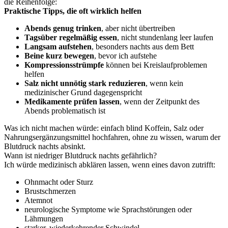
die Reihenfolge:
Praktische Tipps, die oft wirklich helfen
Abends genug trinken
, aber nicht übertreiben
Tagsüber regelmäßig essen
, nicht stundenlang leer laufen
Langsam aufstehen
, besonders nachts aus dem Bett
Beine kurz bewegen
, bevor ich aufstehe
Kompressionsstrümpfe
können bei Kreislaufproblemen
helfen
Salz nicht unnötig stark reduzieren
, wenn kein
medizinischer Grund dagegenspricht
Medikamente prüfen lassen
, wenn der Zeitpunkt des
Abends problematisch ist
Was ich nicht machen würde: einfach blind Koffein, Salz oder
Nahrungsergänzungsmittel hochfahren, ohne zu wissen, warum der
Blutdruck nachts absinkt.
Wann ist niedriger Blutdruck nachts gefährlich?
Ich würde medizinisch abklären lassen, wenn eines davon zutrifft:
Ohnmacht oder Sturz
Brustschmerzen
Atemnot
neurologische Symptome wie Sprachstörungen oder
Lähmungen
starker, wiederkehrender Schwindel