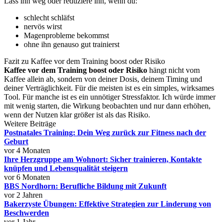
Lass ihn weg oder reduziere ihn, wenn du:
schlecht schläfst
nervös wirst
Magenprobleme bekommst
ohne ihn genauso gut trainierst
Fazit zu Kaffee vor dem Training boost oder Risiko
Kaffee vor dem Training boost oder Risiko
hängt nicht vom
Kaffee allein ab, sondern von deiner Dosis, deinem Timing und
deiner Verträglichkeit. Für die meisten ist es ein simples, wirksames
Tool. Für manche ist es ein unnötiger Stressfaktor. Ich würde immer
mit wenig starten, die Wirkung beobachten und nur dann erhöhen,
wenn der Nutzen klar größer ist als das Risiko.
Weitere Beiträge
Postnatales Training: Dein Weg zurück zur Fitness nach der
Geburt
vor 4 Monaten
Ihre Herzgruppe am Wohnort: Sicher trainieren, Kontakte
knüpfen und Lebensqualität steigern
vor 6 Monaten
BBS Nordhorn: Berufliche Bildung mit Zukunft
vor 2 Jahren
Bakerzyste Übungen: Effektive Strategien zur Linderung von
Beschwerden
vor 1 Jahr