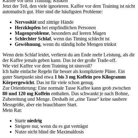
Kaffee vor dem Training: Risiken
Jetzt der Teil, den viele ignorieren. Kaffee vor dem Training ist nicht
automatisch gut. Hier sind die häufigsten Probleme:
Nervosität
und zittrige Hände
Herzklopfen
bei empfindlichen Personen
Magenprobleme
, besonders auf leeren Magen
Schlechter Schlaf
, wenn das Timing schlecht ist
Gewöhnung
, wenn du ständig hohe Mengen trinkst
Wenn dein Schlaf leidet, verlierst du am Ende mehr Leistung, als dir
der Kaffee jemals geben kann. Das ist der große Trade-off.
Wie viel Kaffee vor dem Training ist sinnvoll?
Ich halte einfache Regeln für besser als komplizierte Pläne. Ein
guter Startpunkt sind etwa
1 bis 3 mg Koffein pro Kilogramm
Körpergewicht
. Das ist für viele schon genug.
Zur Orientierung: Eine normale Tasse Kaffee kann grob zwischen
80 und 120 mg Koffein
enthalten. Das schwankt je nach Bohne,
Zubereitung und Menge. Deshalb ist „eine Tasse“ keine saubere
Messgröße, aber ein brauchbarer Start.
Mein Rat:
Starte
niedrig
Steigere nur, wenn du es gut verträgst
Nutze nicht blind die Maximaldosis