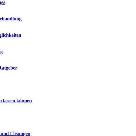
ges
Behandlung
lichkeiten
ng
Ratgeber
n lassen können
n und Lösungen