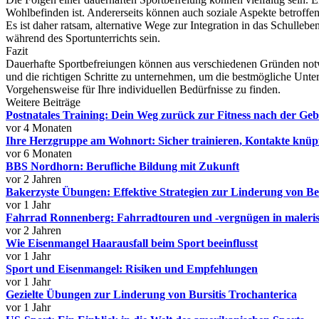
Wohlbefinden ist. Andererseits können auch soziale Aspekte betroffen 
Es ist daher ratsam, alternative Wege zur Integration in das Schulle
während des Sportunterrichts sein.
Fazit
Dauerhafte Sportbefreiungen können aus verschiedenen Gründen notwe
und die richtigen Schritte zu unternehmen, um die bestmögliche Unte
Vorgehensweise für Ihre individuellen Bedürfnisse zu finden.
Weitere Beiträge
Postnatales Training: Dein Weg zurück zur Fitness nach der Geb
vor 4 Monaten
Ihre Herzgruppe am Wohnort: Sicher trainieren, Kontakte knüpf
vor 6 Monaten
BBS Nordhorn: Berufliche Bildung mit Zukunft
vor 2 Jahren
Bakerzyste Übungen: Effektive Strategien zur Linderung von B
vor 1 Jahr
Fahrrad Ronnenberg: Fahrradtouren und -vergnügen in maler
vor 2 Jahren
Wie Eisenmangel Haarausfall beim Sport beeinflusst
vor 1 Jahr
Sport und Eisenmangel: Risiken und Empfehlungen
vor 1 Jahr
Gezielte Übungen zur Linderung von Bursitis Trochanterica
vor 1 Jahr