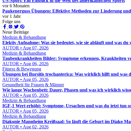
US-Sport: Ein Einblick in die Welt des amerikanischen Sports
vor 6 Monaten
Paukenerguss Übungen: Effektive Methoden zur Linderung und
vor 1 Jahr
Folge uns
Neue Beiträge
Medizin & Behandlung
Elektiv Aufnahme: Was sie bedeutet, wie sie abläuft und was du 
AUTOR • Aug 07, 2026
Medizin & Behandlung
Taubenkrankheiten Bilder: Symptome erkennen, Krankheiten ver
AUTOR • Aug 06, 2026
Fitness & Bewegung
Übungen bei Bursitis trochanterica: Was wirklich hilft und was d
AUTOR • Aug 05, 2026
Gesundheit für Frauen & Männer
Wie lange Wochenbett: Dauer, Phasen und was ich wirklich wis
AUTOR • Aug 05, 2026
Medizin & Behandlung
IGF-1 Wert erhöht: Symptome, Ursachen und was du jetzt tun sol
AUTOR • Aug 05, 2026
Medizin & Behandlung
Diakonie Mannheim Kreißsaal: So läuft die Geburt im Diako M
AUTOR • Aug 02, 2026