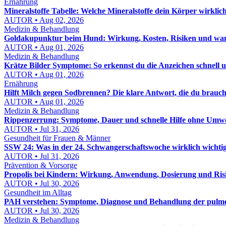
Ernährung
Mineralstoffe Tabelle: Welche Mineralstoffe dein Körper wirklic
AUTOR • Aug 02, 2026
Medizin & Behandlung
Goldakupunktur beim Hund: Wirkung, Kosten, Risiken und wann
AUTOR • Aug 01, 2026
Medizin & Behandlung
Krätze Bilder Symptome: So erkennst du die Anzeichen schnell u
AUTOR • Aug 01, 2026
Ernährung
Hilft Milch gegen Sodbrennen? Die klare Antwort, die du brauch
AUTOR • Aug 01, 2026
Medizin & Behandlung
Rippenzerrung: Symptome, Dauer und schnelle Hilfe ohne Umw
AUTOR • Jul 31, 2026
Gesundheit für Frauen & Männer
SSW 24: Was in der 24. Schwangerschaftswoche wirklich wichtig 
AUTOR • Jul 31, 2026
Prävention & Vorsorge
Propolis bei Kindern: Wirkung, Anwendung, Dosierung und Risi
AUTOR • Jul 30, 2026
Gesundheit im Alltag
PAH verstehen: Symptome, Diagnose und Behandlung der pulmon
AUTOR • Jul 30, 2026
Medizin & Behandlung