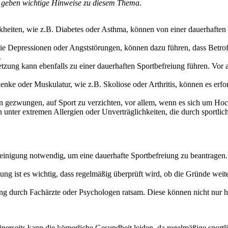
d geben wichtige Hinweise zu diesem Thema.
eiten, wie z.B. Diabetes oder Asthma, können von einer dauerhaften 
 Depressionen oder Angststörungen, können dazu führen, dass Betroffe
.
tzung kann ebenfalls zu einer dauerhaften Sportbefreiung führen. Vor al
ke oder Muskulatur, wie z.B. Skoliose oder Arthritis, können es erford
n gezwungen, auf Sport zu verzichten, vor allem, wenn es sich um Hoc
nter extremen Allergien oder Unverträglichkeiten, die durch sportl
cheinigung notwendig, um eine dauerhafte Sportbefreiung zu beantragen.
iung ist es wichtig, dass regelmäßig überprüft wird, ob die Gründe we
tung durch Fachärzte oder Psychologen ratsam. Diese können nicht nur h
inerseits kann die körperliche Gesundheit leiden, da regelmäßige sportl