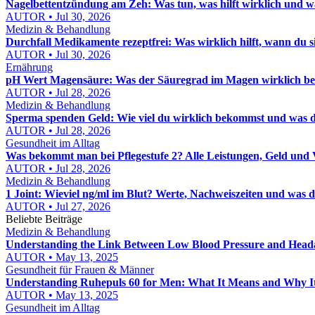
Nagelbettentzündung am Zeh: Was tun, was hilft wirklich und wa
AUTOR • Jul 30, 2026
Medizin & Behandlung
Durchfall Medikamente rezeptfrei: Was wirklich hilft, wann du
AUTOR • Jul 30, 2026
Ernährung
pH Wert Magensäure: Was der Säuregrad im Magen wirklich be
AUTOR • Jul 28, 2026
Medizin & Behandlung
Sperma spenden Geld: Wie viel du wirklich bekommst und was d
AUTOR • Jul 28, 2026
Gesundheit im Alltag
Was bekommt man bei Pflegestufe 2? Alle Leistungen, Geld und 
AUTOR • Jul 28, 2026
Medizin & Behandlung
1 Joint: Wieviel ng/ml im Blut? Werte, Nachweiszeiten und was d
AUTOR • Jul 27, 2026
Beliebte Beiträge
Medizin & Behandlung
Understanding the Link Between Low Blood Pressure and Head
AUTOR • May 13, 2025
Gesundheit für Frauen & Männer
Understanding Ruhepuls 60 for Men: What It Means and Why I
AUTOR • May 13, 2025
Gesundheit im Alltag