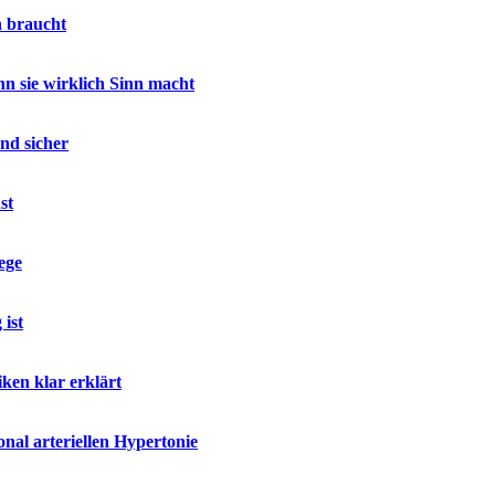
h braucht
 sie wirklich Sinn macht
nd sicher
st
ege
ist
ken klar erklärt
al arteriellen Hypertonie