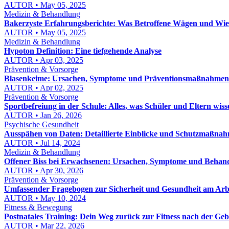
AUTOR • May 05, 2025
Medizin & Behandlung
Bakerzyste Erfahrungsberichte: Was Betroffene Wägen und Wi
AUTOR • May 05, 2025
Medizin & Behandlung
Hypoton Definition: Eine tiefgehende Analyse
AUTOR • Apr 03, 2025
Prävention & Vorsorge
Blasenkeime: Ursachen, Symptome und Präventionsmaßnahmen
AUTOR • Apr 02, 2025
Prävention & Vorsorge
Sportbefreiung in der Schule: Alles, was Schüler und Eltern wis
AUTOR • Jan 26, 2026
Psychische Gesundheit
Ausspähen von Daten: Detaillierte Einblicke und Schutzmaßna
AUTOR • Jul 14, 2024
Medizin & Behandlung
Offener Biss bei Erwachsenen: Ursachen, Symptome und Behan
AUTOR • Apr 30, 2026
Prävention & Vorsorge
Umfassender Fragebogen zur Sicherheit und Gesundheit am Arbei
AUTOR • May 10, 2024
Fitness & Bewegung
Postnatales Training: Dein Weg zurück zur Fitness nach der Geb
AUTOR • Mar 22, 2026