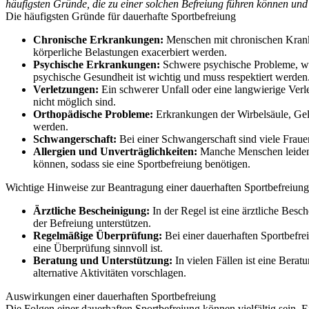
häufigsten Gründe, die zu einer solchen Befreiung führen können un
Die häufigsten Gründe für dauerhafte Sportbefreiung
Chronische Erkrankungen:
Menschen mit chronischen Krankh
körperliche Belastungen exacerbiert werden.
Psychische Erkrankungen:
Schwere psychische Probleme, wie
psychische Gesundheit ist wichtig und muss respektiert werden
Verletzungen:
Ein schwerer Unfall oder eine langwierige Verle
nicht möglich sind.
Orthopädische Probleme:
Erkrankungen der Wirbelsäule, Gelen
werden.
Schwangerschaft:
Bei einer Schwangerschaft sind viele Fraue
Allergien und Unverträglichkeiten:
Manche Menschen leiden u
können, sodass sie eine Sportbefreiung benötigen.
Wichtige Hinweise zur Beantragung einer dauerhaften Sportbefreiung
Ärztliche Bescheinigung:
In der Regel ist eine ärztliche Bes
der Befreiung unterstützen.
Regelmäßige Überprüfung:
Bei einer dauerhaften Sportbefre
eine Überprüfung sinnvoll ist.
Beratung und Unterstützung:
In vielen Fällen ist eine Bera
alternative Aktivitäten vorschlagen.
Auswirkungen einer dauerhaften Sportbefreiung
Die Folgen einer dauerhaften Sportbefreiung können vielfältig sein. E