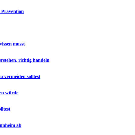
 Prävention
wissen musst
stehen, richtig handeln
u vermeiden solltest
sen würde
ltest
annheim ab