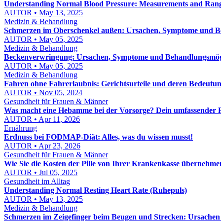
Understanding Normal Blood Pressure: Measurements and Ran
AUTOR • May 13, 2025
Medizin & Behandlung
Schmerzen im Oberschenkel außen: Ursachen, Symptome und 
AUTOR • May 05, 2025
Medizin & Behandlung
Beckenverwringung: Ursachen, Symptome und Behandlungsmög
AUTOR • May 05, 2025
Medizin & Behandlung
Fahren ohne Fahrerlaubnis: Gerichtsurteile und deren Bedeutu
AUTOR • Nov 05, 2024
Gesundheit für Frauen & Männer
Was macht eine Hebamme bei der Vorsorge? Dein umfassender 
AUTOR • Apr 11, 2026
Ernährung
Erdnuss bei FODMAP-Diät: Alles, was du wissen musst!
AUTOR • Apr 23, 2026
Gesundheit für Frauen & Männer
Wie Sie die Kosten der Pille von Ihrer Krankenkasse übernehme
AUTOR • Jul 05, 2025
Gesundheit im Alltag
Understanding Normal Resting Heart Rate (Ruhepuls)
AUTOR • May 13, 2025
Medizin & Behandlung
Schmerzen im Zeigefinger beim Beugen und Strecken: Ursache